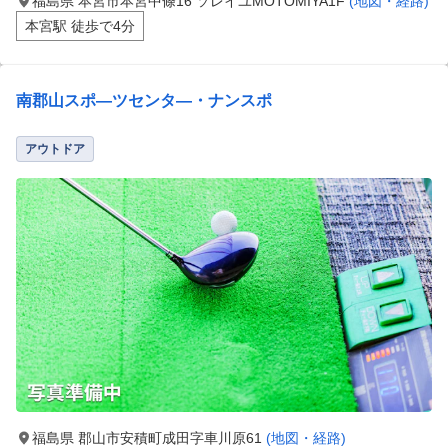
福島県 本宮市本宮中條16 ソレイユMOTOMIYA1F
(地図・経路)
本宮駅 徒歩で4分
南郡山スポ―ツセンタ―・ナンスポ
アウトドア
福島県 郡山市安積町成田字車川原61
(地図・経路)