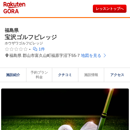
レッスントップへ
福島県
宝沢ゴルフビレッジ
ホウザワゴルフビレッジ
-
1件
福島県 郡山市富久山町福原字沼下55-7
地図を見る
予約プラン

施設紹介
クチコミ
施設情報
アクセス
料金