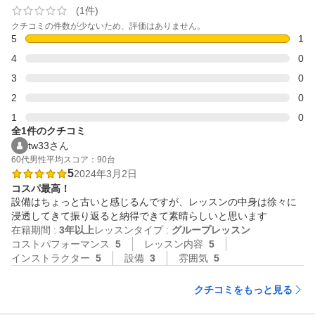
(1件)
クチコミの件数が少ないため、評価はありません。
5
1
4
0
3
0
2
0
1
0
全1件のクチコミ
tw33さん
60代
男性
平均スコア：90台
5
2024年3月2日
コスパ最高！
設備はちょっと古いと感じるんですが、レッスンの中身は徐々に
浸透してきて振り返ると納得できて素晴らしいと思います
在籍期間 :
3年以上
レッスンタイプ :
グループレッスン
コストパフォーマンス
5
レッスン内容
5
インストラクター
5
設備
3
雰囲気
5
クチコミをもっと見る