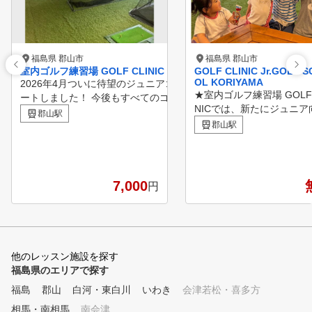
福島県 郡山市
福島県 郡山市
室内ゴルフ練習場 GOLF CLINIC
GOLF CLINIC Jr.GOLF 
OL KORIYAMA
2026年4月ついに待望のジュニアゴルフスクールもスタ
★室内ゴルフ練習場 GOLF 
ートしました！ 今後もすべてのゴルファーに生涯スポ
NICでは、新たにジュニア
ーツとして楽しんでいただける方のお役に立てるようサ
郡山駅
ゴルフスクールを開講しま
ポートしていきます！ GOLF CLINIC Jr.GOLF SCHOO
郡山駅
！ お子さま一人ひとりの
L KORIYAMA https://gora.golf.rakuten.co.jp/lesson/sch
段階や目標に寄り添った指
ool/guide/6131 ※是非詳細ご覧ください！ 初心者から
行います。 ゴルフが初め
上級者まで、すべてのゴルファーへのリスペクト 初心
お子さまには、クラブの握
者の方であれば、100切りなど、目標スコアにむけたス
7,000
円
や構え方といった基礎から
ケジュールを一緒に計画させていただきます。 それ以
に指導し、「ゴルフって楽
外の方であれば、問診票をもとに、スコアアップ・飛距
！」と感じられる環境づく
離アップ・スイング改善など、それぞれのお悩みのポイ
大切にしています。 経験
ントを解決するお手伝いをさせていただきます。
お子さまには、スイングの
他のレッスン施設を探す
課題を把握し、スコアアッ
福島県のエリアで探す
飛距離アップ・フォーム改
福島
郡山
白河・東白川
いわき
会津若松・喜多方
ど、それぞれの目標に合わ
レッスンプランをご提案し
相馬・南相馬
南会津