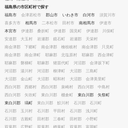
。 初心者から上級者まで
福島県の市区町村で探す
べてのゴルファーへのリス
トを大切にするGOLF CLIN
福島市
会津若松市
郡山市
いわき市
白河市
須賀川市
だからこそ、技術だけでな
喜多方市
相馬市
二本松市
田村市
南相馬市
伊達市
ゴルフを通じた礼儀や考え
本宮市
伊達郡 桑折町
伊達郡 国見町
も自然と身につきます。 
伊達郡 川俣町
に左右されない室内練習場
安達郡 大玉村
岩瀬郡 鏡石町
岩瀬郡 天栄村
安心・安全に、お子さまの
南会津郡 下郷町
南会津郡 檜枝岐村
南会津郡 只見町
フデビューやレベルアップ
ポートします。
南会津郡 南会津町
耶麻郡 北塩原村
耶麻郡 西会津町
耶麻郡 磐梯町
耶麻郡 猪苗代町
河沼郡 会津坂下町
河沼郡 湯川村
河沼郡 柳津町
大沼郡 三島町
大沼郡 金山町
大沼郡 昭和村
大沼郡 会津美里町
西白河郡 西郷村
西白河郡 泉崎村
西白河郡 中島村
西白河郡 矢吹町
東白川郡 棚倉町
東白川郡 矢祭町
東白川郡 塙町
東白川郡 鮫川村
石川郡 石川町
石川郡 玉川村
石川郡 平田村
石川郡 浅川町
石川郡 古殿町
田村郡 三春町
田村郡 小野町
双葉郡 広野町
双葉郡 楢葉町
双葉郡 富岡町