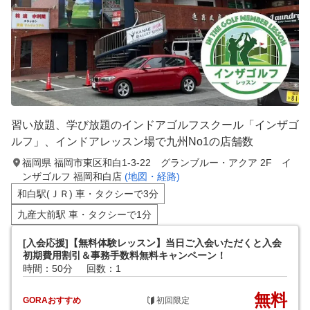
習い放題、学び放題のインドアゴルフスクール「インザゴ
ルフ」、インドアレッスン場で九州No1の店舗数
福岡県 福岡市東区和白1-3-22 グランブルー・アクア 2F イ
ンザゴルフ 福岡和白店
(地図・経路)
和白駅(ＪＲ) 車・タクシーで3分
九産大前駅 車・タクシーで1分
[入会応援]【無料体験レッスン】当日ご入会いただくと入会
初期費用割引＆事務手数料無料キャンペーン！
時間：50分
回数：1
無料
GORAおすすめ
初回限定