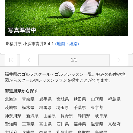
福井県 小浜市青井8-4-1
(地図・経路)
1/1
福井県のゴルフスクール・ゴルフレッスン一覧。好みの条件や地
図からスクールやレッスンプランを探すことができます。
都道府県から探す
北海道
青森県
岩手県
宮城県
秋田県
山形県
福島県
茨城県
栃木県
群馬県
埼玉県
千葉県
東京都
神奈川県
新潟県
山梨県
長野県
静岡県
岐阜県
愛知県
三重県
富山県
石川県
福井県
滋賀県
京都府
大阪府
兵庫県
奈良県
和歌山県
鳥取県
島根県