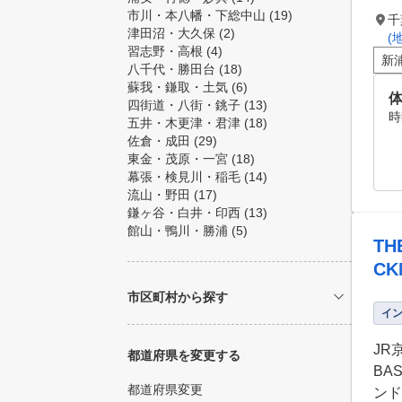
市川・本八幡・下総中山
(19)
千
津田沼・大久保
(2)
(
習志野・高根
(4)
新
八千代・勝田台
(18)
蘇我・鎌取・土気
(6)
四街道・八街・銚子
(13)
時
五井・木更津・君津
(18)
佐倉・成田
(29)
東金・茂原・一宮
(18)
幕張・検見川・稲毛
(14)
流山・野田
(17)
鎌ヶ谷・白井・印西
(13)
館山・鴨川・勝浦
(5)
TH
CK
市区町村から探す
イ
JR
都道府県を変更する
BA
都道府県変更
ンド