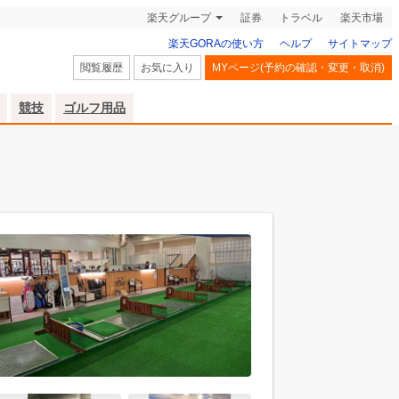
楽天グループ
証券
トラベル
楽天市場
楽天GORAの使い方
ヘルプ
サイトマップ
閲覧履歴
お気に入り
MYページ(予約の確認・変更・取消)
競技
ゴルフ用品