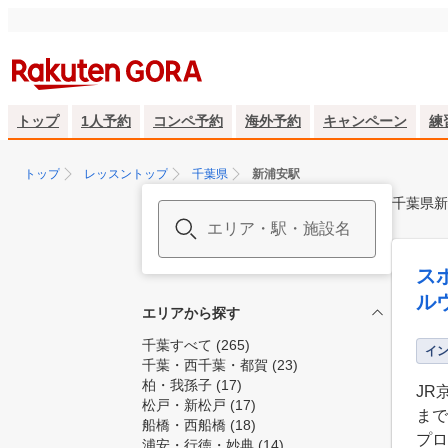
トップ
1人予約
コンペ予約
海外予約
キャンペーン
練
トップ
レッスントップ
千葉県
新浦安駅
千葉県新
ス
ル
エリアから探す
千葉すべて
(265)
イ
千葉・西千葉・都賀
(23)
柏・我孫子
(17)
JR
松戸・新松戸
(17)
まで
船橋・西船橋
(18)
プロ
浦安・行徳・妙典
(14)