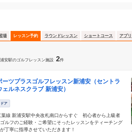
習場
レッスン予約
ラウンドレッスン
ショートコース
アプリ
2
浦安駅のゴルフレッスン施設
件
ポーツプラスゴルフレッスン新浦安（セントラ
ウェルネスクラブ 新浦安）
ンドア
京葉線 新浦安駅中央改札南口からすぐ 初心者から上級者
ゴルフのご経験・ご希望にそったレッスンをティーチング
が丁寧に指導させていただきます！