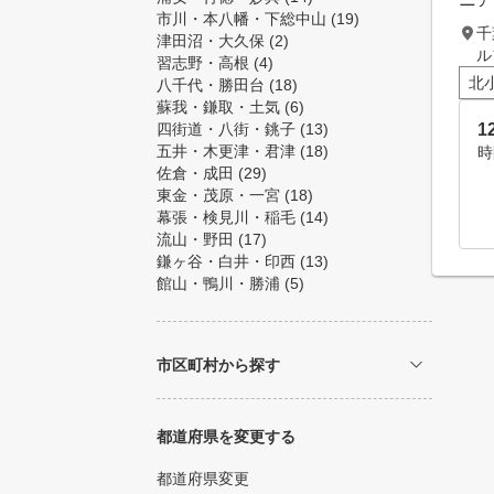
市川・本八幡・下総中山
(19)
千
津田沼・大久保
(2)
ル
習志野・高根
(4)
北
八千代・勝田台
(18)
蘇我・鎌取・土気
(6)
四街道・八街・銚子
(13)
五井・木更津・君津
(18)
時
佐倉・成田
(29)
東金・茂原・一宮
(18)
幕張・検見川・稲毛
(14)
流山・野田
(17)
鎌ヶ谷・白井・印西
(13)
館山・鴨川・勝浦
(5)
市区町村から探す
都道府県を変更する
都道府県変更