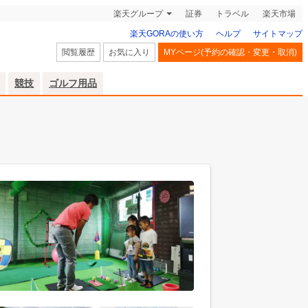
楽天グループ
証券
トラベル
楽天市場
楽天GORAの使い方
ヘルプ
サイトマップ
閲覧履歴
お気に入り
MYページ(予約の確認・変更・取消)
競技
ゴルフ用品