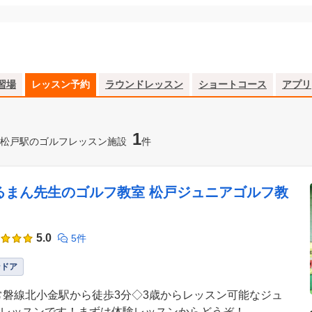
習場
レッスン予約
ラウンドレッスン
ショートコース
アプリ
1
松戸駅のゴルフレッスン施設
件
るまん先生のゴルフ教室 松戸ジュニアゴルフ教
5.0
5件
ンドア
常磐線北小金駅から徒歩3分◇3歳からレッスン可能なジュ
レッスンです！まずは体験レッスンからどうぞ！