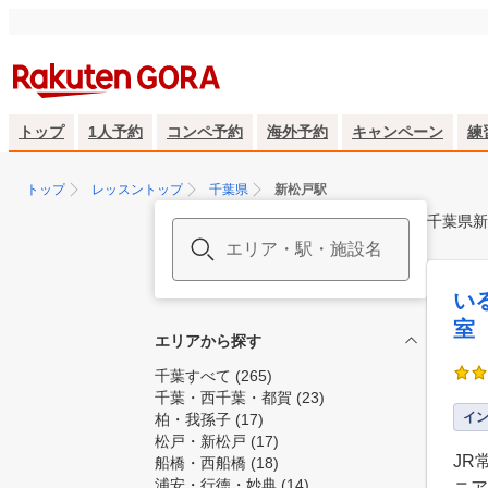
トップ
1人予約
コンペ予約
海外予約
キャンペーン
練
トップ
レッスントップ
千葉県
新松戸駅
千葉県新
い
室
エリアから探す
千葉すべて
(265)
千葉・西千葉・都賀
(23)
イ
柏・我孫子
(17)
松戸・新松戸
(17)
JR
船橋・西船橋
(18)
浦安・行徳・妙典
(14)
ニア