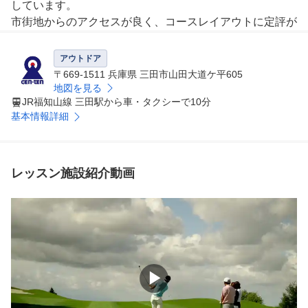
しています。

市街地からのアクセスが良く、コースレイアウトに定評が
ある人気ゴルフコースばかりです。

ドライビングレンジやアプローチグリーンなどの練習環境
アウトドア
も充実しています。

〒669-1511 兵庫県 三田市山田大道ケ平605
地図を見る
JR福知山線 三田駅から車・タクシーで10分
【情熱と個性があふれるコーチ】

基本情報詳細
コーチたちはみんな、あなたと共に考え、目標へ導き、そ
れを達成するために全力を尽くします。そんな情熱と個性
があふれるコーチたちに会いにきてください。

レッスン施設紹介動画
【メンバーとコーチが集うクラブハウス】

メンバー専用ページもございます。

メンバーの皆さま一人一人のロッカールームとレッスンや
イベントの輪が広がるメンバーズラウンジを新設しました
。

ゴルフ上達とステキなゴルフライフのために。クラブハウ
▶
スが、あなたのMeet on the Green！をサポートします。