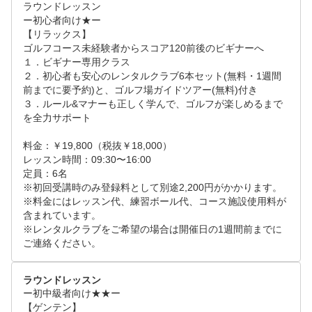
ラウンドレッスン

。

16:00-16:30：オリエンテーション

ー初心者向け★ー

コーチと一緒に1日の復習をして、これからの課題や
9:30-10:00：オリエンテーション（クラブハウス：ラ
【リラックス】

ー午前ー

目標を整理しましょう。

ゴルフコース未経験者からスコア120前後のビギナーへ

ウンジ）

13:00-14:00：ショートゲームレッスン（パッティング
１．ビギナー専用クラス

1日のタイムテーブルを説明した後に、お一人ずつカ
/アプローチグリーン）

２．初心者も安心のレンタルクラブ6本セット(無料・1週間
16:30：解散（クラブハウス：ロッカー）

ウンセリングを行います。

前までに要予約)と、ゴルフ場ガイドツアー(無料)付き

アプローチ/バンカー/パッティングなどをレッスン。
ロッカールームやお風呂の利用も可能です。最後はフ
３．ルール&マナーも正しく学んで、ゴルフが楽しめるまで
特に苦手な項目を重点的に練習します。

ロントで精算を行ってから、お帰りください。

10:00-12:00：レッスン（ドライビングレンジ/アプロ
を全力サポート

ーチグリーン）

14:00-16:00：コースレッスン（コース）

料金：￥19,800（税抜￥18,000）

【ご予約頂く際に】   

課題や目標にそってアドバイスや練習方法（ドリル）
フェアウェイやラフ、傾斜地、バンカー、グリーン周
レッスン時間：09:30〜16:00

・2名以上でご予約の場合は、それぞれでご予約申込
を提案します。

定員：6名

辺などコース内の様々なシュチュエーションを使って
頂き、”要望・質問欄”にて同伴者である旨を記載して
※初回受講時のみ登録料として別途2,200円がかかります。

実践的で効果的なレッスンをお楽しみください。

ください。   

12:00-13:00：昼食（レストラン）

※料金にはレッスン代、練習ボール代、コース施設使用料が
・予約希望時間帯は、09:30〜16:00で設定をお願いい
含まれています。

クラブハウス内のレストランで食事をご堪能ください
16:00-16:30：オリエンテーション

※レンタルクラブをご希望の場合は開催日の1週間前までに
たします。  

。

コーチと一緒に1日の復習をして、これからの課題や
ご連絡ください。
※備考欄を必ずご確認いただきますようお願いいたし
目標を整理しましょう。

ます。
ー午前ー

ラウンドレッスン
13:00-14:00：レッスン（パッティンググリーン）

16:30：解散（クラブハウス：ロッカー）

ー初中級者向け★★ー

プレーに備えてパッティングの練習をします。

【ゲンテン】

ロッカールームやお風呂の利用も可能です。最後はフ