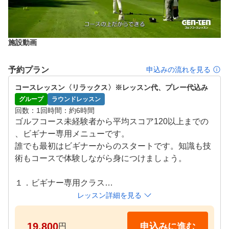
施設動画
予約プラン
申込みの流れを見る
コースレッスン〈リラックス〉※レッスン代、プレー代込み
グループ
ラウンドレッスン
回数
1回
時間
約6時間
ゴルフコース未経験者から平均スコア120以上までの
、ビギナー専用メニューです。

誰でも最初はビギナーからのスタートです。知識も技
術もコースで体験しながら身につけましょう。

１．ビギナー専用クラス

２．初心者も安心のレンタルクラブ6本セット(無料・
レッスン詳細を見る
1週間前までに要予約)と、ゴルフ場ガイドツアー(無料
)付き

19,800
申込みに進む
円