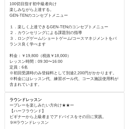
100切目指す初中級者向け

ロントで精算を行ってから、お帰りください。

14:00-16:00：9ホールラウンド（コース）

楽しみながら上達する。

GEN-TENのコンセプトメニュー

アドバイスやコースマネジメントを実践します。

【ご予約頂く際に】   

※スタート時間は当日のコース進行状況によって変わ
・2名以上でご予約の場合は、それぞれでご予約申込
１．楽しく上達できるGEN-TENのコンセプトメニュー

ります。

２．カウンセリングによる課題別の指導

頂き、”要望・質問欄”にて同伴者である旨を記載して
３．ロングゲーム/ショートゲーム/コースマネジメントをバ
ください。   

16:30-17:00：オリエンテーション

ランス良く学べます

・予約希望時間帯は、09:30〜16:00で設定をお願いい
コーチと一緒に1日の復習をして、これからの課題や
たします。  

料金：￥19,800（税抜￥18,000）

目標を整理しましょう。

※備考欄を必ずご確認いただきますようお願いいたし
レッスン時間：09:30〜16:00

定員：6名

ます。
17:00：解散（クラブハウス：ロッカー）

※初回受講時のみ登録料として別途2,200円がかかります。

ロッカールームやお風呂の利用も可能です。最後はフ
※料金にはレッスン代、練習ボール代、コース施設使用料が
含まれています。
ロントで精算を行ってから、お帰りください。

【ご予約頂く際に】   

ラウンドレッスン
ープレーを楽しみたい方向け★★ー

・2名以上でご予約の場合は、それぞれでご予約申込
【ハーフラウンド】

頂き、”要望・質問欄”にて同伴者である旨を記載して
ビギナーから上級者までアドバイスをその日に実践。

ください。   

９Hラウンドレッスン

・予約希望時間帯は、09:30〜16:30で設定をお願いい