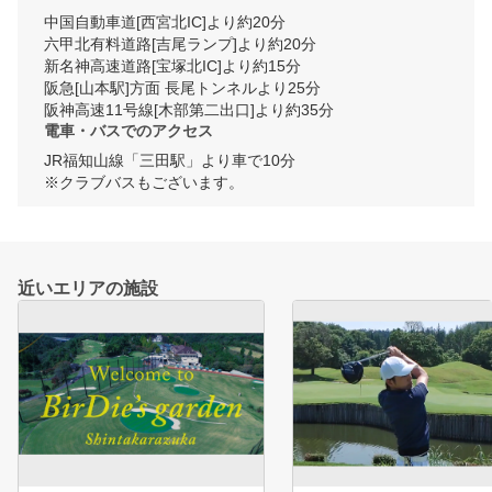
中国自動車道[西宮北IC]より約20分

六甲北有料道路[吉尾ランプ]より約20分

新名神高速道路[宝塚北IC]より約15分

阪急[山本駅]方面 長尾トンネルより25分

阪神高速11号線[木部第二出口]より約35分
電車・バスでのアクセス
JR福知山線「三田駅」より車で10分

※クラブバスもございます。
近いエリアの施設