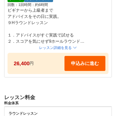
1日のレッスンの流れを簡単にご紹介します。

10:00-12:00：スイングレッスン（ドライビングレンジ
回数
1回
時間
約6時間
ー午前ー

）

ビギナーから上級者まで

8:30-9:30：受付（クラブハウス：フロント）

構え方から打ち方まで、基本にそってコーチが丁寧に
アドバイスをその日に実践。

インストラクターが皆様のご来場をお待ちしておりま
お教えします。

９Hラウンドレッスン

す。チェックインを済ませたらロッカーキーを受け取
ってゴルフウェアに着替えてください。

12:00-13:00：昼食（レストラン）

１．アドバイスがすぐ実践で試せる

クラブハウス内のレストランで食事をご堪能ください
２．スコアを気にせず9ホールラウンド

9:30-10:00：オリエンテーション（クラブハウス：ラ
。

３．コースマネジメントのアドバイス

レッスン詳細を見る
ウンジ）

1日のタイムテーブルを説明した後に、お一人ずつカ
ー午前ー

レッスン時間：09:30〜16:30

ウンセリングを行います。

26,400
申込みに進む
円
13:00-14:00：ルール＆マナーとパッティングのレッス
定員：4名

ン（パッティンググリーン）

10:00-12:00：スイングレッスン（ドライビングレンジ
マナーやルールを中心にパターの打ち方などをレッス
【タイムテーブル】

）

ンします。

1日のレッスンの流れを簡単にご紹介します。

課題や目標にそってスイングをチェック。 課題に合わ
ー午前ー

せた練習方法（ドリル）を提案します。

レッスン料金
14:00-16:00：コースレッスン（コース）

8:30-9:30：受付（クラブハウス：フロント）

2時間で4-5ホールを目安にプレーをしながらゴルフの
料金体系
インストラクターが皆様のご来場をお待ちしておりま
12:00-13:00：昼食（レストラン）

楽しさを学びます。

す。チェックインを済ませたらロッカーキーを受け取
クラブハウス内のレストランで食事をご堪能ください
ラウンドレッスン
ってゴルフウェアに着替えてください。
