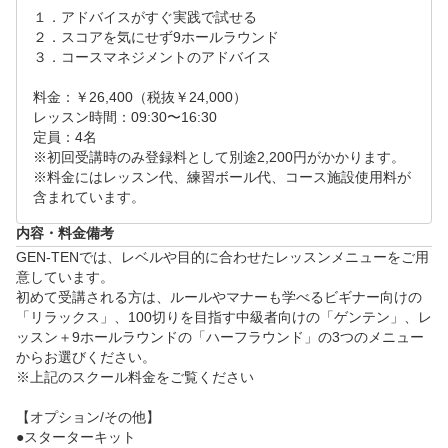
たします。  

１．アドバイスがすぐ実践で試せる

２．スコアを気にせず9ホールラウンド

※備考欄を必ずご確認いただきますようお願いいたし
３．コースマネジメントのアドバイス　

ます。
料金：￥26,400（税抜￥24,000）

レッスン時間：09:30〜16:30

定員：4名

※初回受講時のみ登録料として別途2,200円がかかります。

※料金にはレッスン代、練習ボール代、コース施設使用料が
含まれています。
内容・料金備考
GEN-TENでは、レベルや目的に合わせたレッスンメニューをご用
意しています。

初めて受講される方は、ルールやマナーも学べるビギナー向けの
「リラックス」、100切りを目指す中級者向けの「ゲンテン」、レ
ッスン＋9ホールラウンドの「ハーフラウンド」の3つのメニュー
からお選びください。

※上記のスクール料金をご覧ください

【オプション/その他】

●スターターキット
