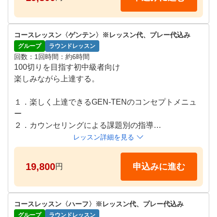
３．ルール&マナーも正しく学んで、ゴルフが楽しめ
るまでを全力サポート

コースレッスン〈ゲンテン〉※レッスン代、プレー代込み
レッスン時間：09:30〜16:00

グループ
ラウンドレッスン
定員：6名

回数
1回
時間
約6時間
100切りを目指す初中級者向け

【タイムテーブル】

楽しみながら上達する。

1日のレッスンの流れを簡単にご紹介します。

ー午前ー

１．楽しく上達できるGEN-TENのコンセプトメニュ
8:30-9:30：受付（クラブハウス：フロント）

ー

インストラクターが皆様のご来場をお待ちしておりま
２．カウンセリングによる課題別の指導

す。チェックインを済ませたらロッカーキーを受け取
３．ロングゲーム/ショートゲーム/コースマネジメン
レッスン詳細を見る
ってゴルフウェアに着替えてください。

トをバランス良く学べます

9:30-10:00：オリエンテーション（クラブハウス：ラ
19,800
申込みに進む
円
レッスン時間：09:30〜16:00

ウンジ）

定員：6名

注意事項や1日のタイムテーブルを説明した後にお一
人ずつカウンセリングを行います。

コースレッスン〈ハーフ〉※レッスン代、プレー代込み
【タイムテーブル】

グループ
ラウンドレッスン