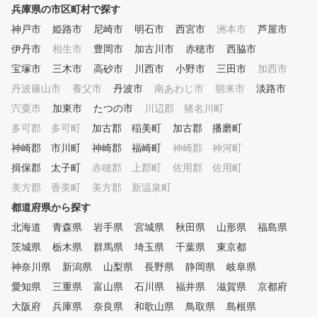
兵庫県の市区町村で探す
神戸市
姫路市
尼崎市
明石市
西宮市
洲本市
芦屋市
伊丹市
相生市
豊岡市
加古川市
赤穂市
西脇市
宝塚市
三木市
高砂市
川西市
小野市
三田市
加西市
丹波篠山市
養父市
丹波市
南あわじ市
朝来市
淡路市
宍粟市
加東市
たつの市
川辺郡 猪名川町
多可郡 多可町
加古郡 稲美町
加古郡 播磨町
神崎郡 市川町
神崎郡 福崎町
神崎郡 神河町
揖保郡 太子町
赤穂郡 上郡町
佐用郡 佐用町
美方郡 香美町
美方郡 新温泉町
都道府県から探す
北海道
青森県
岩手県
宮城県
秋田県
山形県
福島県
茨城県
栃木県
群馬県
埼玉県
千葉県
東京都
神奈川県
新潟県
山梨県
長野県
静岡県
岐阜県
愛知県
三重県
富山県
石川県
福井県
滋賀県
京都府
大阪府
兵庫県
奈良県
和歌山県
鳥取県
島根県