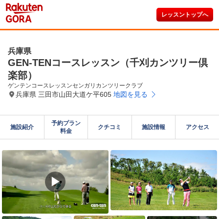
レッスントップへ
兵庫県
GEN-TENコースレッスン（千刈カンツリー倶
楽部）
ゲンテンコースレッスンセンガリカンツリークラブ
兵庫県 三田市山田大道ケ平605
地図を見る
予約プラン

施設紹介
クチコミ
施設情報
アクセス
料金
▶