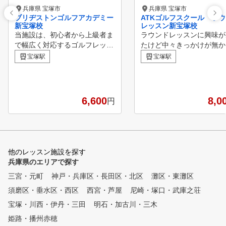
兵庫県 宝塚市
兵庫県 宝塚市
ブリヂストンゴルフアカデミー
ATKゴルフスクール ラ
新宝塚校
レッスン新宝塚校
当施設は、初心者から上級者ま
ラウンドレッスンに興味が
で幅広く対応するゴルフレッス
たけど中々きっかけが無か
ンを提供しています。 最新の
方、 １ラウンドしっかり
宝塚駅
宝塚駅
スイング解析システムと経験豊
ほしい方、 ある程度回れ
富なプロによる個別指導で、効
うになってきたけど伸び悩
率的にスキルアップが可能。
いる方、 ご自身の課題や
室内練習場完備で天候に左右さ
点がはっきりわかっていな
6,600
8,0
円
れず、快適な環境で集中して練
、 技術やラウンド力を向
習できます。 基本から応用ま
せたい方、 傾斜地での打
で、あなたの目標に合わせたプ
やライが悪い時の打ち方を
ログラムをご用意。 理想のス
て欲しい方、 体験ラウン
イングを手に入れたい方、ぜひ
ッスンを是非ご応募くださ
他のレッスン施設を探す
一度体験してください。
兵庫県のエリアで探す
三宮・元町
神戸・兵庫区・長田区・北区
灘区・東灘区
須磨区・垂水区・西区
西宮・芦屋
尼崎・塚口・武庫之荘
宝塚・川西・伊丹・三田
明石・加古川・三木
姫路・播州赤穂