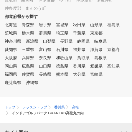
綾歌郡 綾川町
仲多度郡 琴平町
仲多度郡 多度津町
仲多度郡 まんのう町
都道府県から探す
北海道
青森県
岩手県
宮城県
秋田県
山形県
福島県
茨城県
栃木県
群馬県
埼玉県
千葉県
東京都
神奈川県
新潟県
山梨県
長野県
静岡県
岐阜県
愛知県
三重県
富山県
石川県
福井県
滋賀県
京都府
大阪府
兵庫県
奈良県
和歌山県
鳥取県
島根県
岡山県
広島県
山口県
徳島県
香川県
愛媛県
高知県
福岡県
佐賀県
長崎県
熊本県
大分県
宮崎県
鹿児島県
沖縄県
トップ
レッスントップ
香川県
高松
インドアゴルフパーク GRANLAB高松丸の内