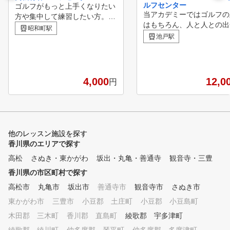
ルフセンター
ゴルフがもっと上手くなりたい
当アカデミーではゴルフの
方や集中して練習したい方。
はもちろん、人と人との出
ドライバーが曲がったり、飛距
昭和町駅
、繋がりを大切にし、多く
離が伸びない方、アプローチが
池戸駅
々とゴルフライフを一緒に
苦手等の悩みがある方に 専属
めたらと思います。 初心
コーチやプロによるレッスンプ
上級者問わず、随時レッス
ログラムをご用意しております
を募集いたしておりますの
。
4,000
12,0
円
是非一度受講してみて下さ
またジュニアの育成には、
んと挨拶の出来る気持ちの
人間作り！をモットーにし
々レッスンに励んでおりま
他のレッスン施設を探す
で、プロを目指したい・き
香川県のエリアで探す
と挨拶の出来る子に育てた
高松
さぬき・東かがわ
坂出・丸亀・善通寺
言う方は、是非お越しくだ
観音寺・三豊
♪
香川県の市区町村で探す
高松市
丸亀市
坂出市
善通寺市
観音寺市
さぬき市
東かがわ市
三豊市
小豆郡 土庄町
小豆郡 小豆島町
木田郡 三木町
香川郡 直島町
綾歌郡 宇多津町