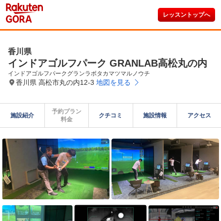
レッスントップへ
香川県
インドアゴルフパーク GRANLAB高松丸の内
インドアゴルフパークグランラボタカマツマルノウチ
香川県 高松市丸の内12-3
地図を見る
予約プラン

施設紹介
クチコミ
施設情報
アクセス
料金