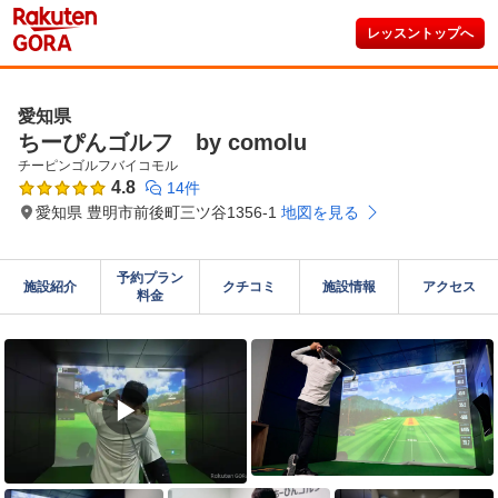
レッスントップへ
愛知県
ちーぴんゴルフ by comolu
チーピンゴルフバイコモル
4.8
14件
愛知県 豊明市前後町三ツ谷1356-1
地図を見る
予約プラン

施設紹介
クチコミ
施設情報
アクセス
料金
▶