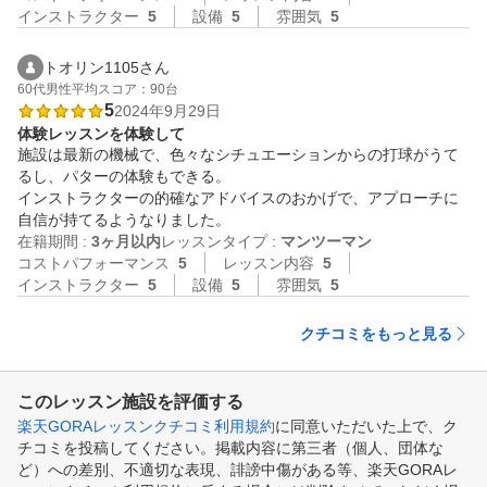
インストラクター
5
設備
5
雰囲気
5
トオリン1105さん
60代
男性
平均スコア：90台
5
2024年9月29日
体験レッスンを体験して
施設は最新の機械で、色々なシチュエーションからの打球がうて
るし、パターの体験もできる。

インストラクターの的確なアドバイスのおかげで、アプローチに
自信が持てるようなりました。
在籍期間 :
3ヶ月以内
レッスンタイプ :
マンツーマン
コストパフォーマンス
5
レッスン内容
5
インストラクター
5
設備
5
雰囲気
5
クチコミをもっと見る
このレッスン施設を評価する
楽天GORAレッスンクチコミ利用規約
に同意いただいた上で、ク
チコミを投稿してください。掲載内容に第三者（個人、団体な
ど）への差別、不適切な表現、誹謗中傷がある等、楽天GORAレ