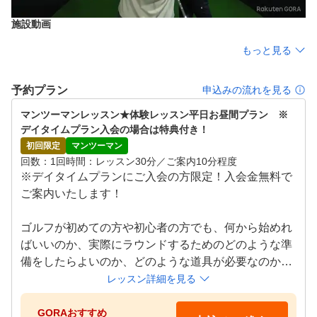
践ドリル、ＡＩ分析など多彩な機能が楽しめます。
施設動画
もっと見る
予約プラン
申込みの流れを見る
マンツーマンレッスン★体験レッスン平日お昼間プラン　※
デイタイムプラン入会の場合は特典付き！
初回限定
マンツーマン
回数
1回
時間
レッスン30分／ご案内10分程度
※デイタイムプランにご入会の方限定！入会金無料で
ご案内いたします！

ゴルフが初めての方や初心者の方でも、何から始めれ
ばいいのか、実際にラウンドするためのどのような準
備をしたらよいのか、どのような道具が必要なのか、
などなんでもお気軽におたずねください。

レッスン詳細を見る
～レッスンの流れ～

01.ご入室

GORAおすすめ