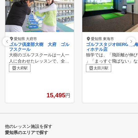
愛知県 大府市
愛知県 東海市
ゴルフ倶楽部大樹 大府 ゴル
ゴルフスタジオBERG 東
フスクール
ィホテル店
大樹のゴルフスクールは一人一
独学では、「飛距離が伸び
人に合わせたレッスンで、全国
」「まっすぐ飛ばない」な
でもトップクラスのスケール
変な癖がついてしまうこと
大府駅
太田川駅
経験者はもちろん。初心者の方
ります。 BERGならプロ
も安心して始められるベーシッ
たの状態に合わせて指導す
クコースと、ワンランク上のゴ
で、余裕をもってラウンド
ルフを目指す方にオススメのマ
むことができます。 〈POINT0
15,495
円
スターコースがあります。 ベ
1〉初心者からプロまで指
ーシックコースは講義+打席練
能 〈POINT02〉最新のテ
習の2本立てで、グリップの握
ロジーを導入 〈POINT03
り方から順に毎回一つずつポイ
ータをもとにしたスイング
ントをマスターしていく方式で
〈POINT04〉専属トレー
他のレッスン施設を探す
すので誰でも安心して受講でき
のマンツーマンレッスン 〈
愛知県のエリアで探す
ます。 ベーシックコースでは
NT05〉予約がスマホで完結