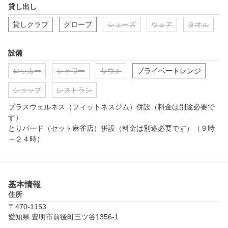
貸し出し
5.同伴１名まで無料で入室可能
貸しクラブ
グローブ
シューズ
ウェア
タオル
設備
ロッカー
シャワー
サウナ
プライベートレンジ
ショップ
レストラン
プラスウェルネス（フィットネスジム）併設（料金は別途必要で
す）

とりバード（セット麻雀店）併設（料金は別途必要です）（９時
～２４時）
基本情報
住所
〒470-1153
愛知県 豊明市前後町三ツ谷1356-1