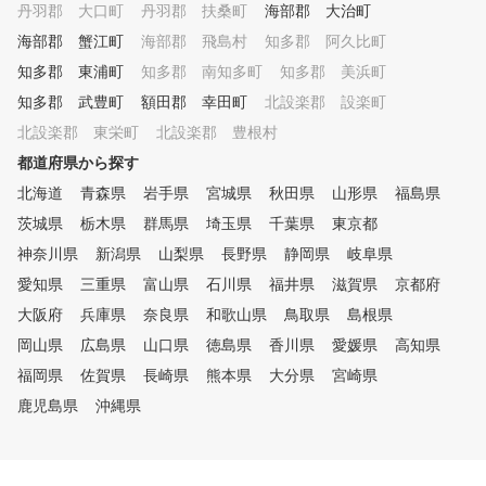
丹羽郡 大口町
丹羽郡 扶桑町
海部郡 大治町
海部郡 蟹江町
海部郡 飛島村
知多郡 阿久比町
知多郡 東浦町
知多郡 南知多町
知多郡 美浜町
知多郡 武豊町
額田郡 幸田町
北設楽郡 設楽町
北設楽郡 東栄町
北設楽郡 豊根村
都道府県から探す
北海道
青森県
岩手県
宮城県
秋田県
山形県
福島県
茨城県
栃木県
群馬県
埼玉県
千葉県
東京都
神奈川県
新潟県
山梨県
長野県
静岡県
岐阜県
愛知県
三重県
富山県
石川県
福井県
滋賀県
京都府
大阪府
兵庫県
奈良県
和歌山県
鳥取県
島根県
岡山県
広島県
山口県
徳島県
香川県
愛媛県
高知県
福岡県
佐賀県
長崎県
熊本県
大分県
宮崎県
鹿児島県
沖縄県