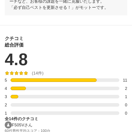
ーチなど、お客様の課題を一緒に克服いたします。

「必ず自己ベストを更新させる！」がモットーです。
クチコミ
総合評価
4.8
(14件)
5
11
4
2
3
1
2
0
1
0
全14件のクチコミ
F505Vさん
60代
男性
平均スコア：100台