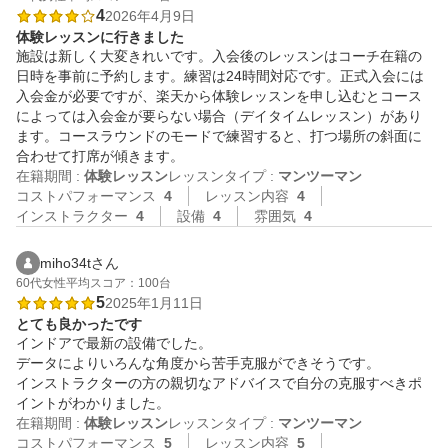
4
2026年4月9日
体験レッスンに行きました
施設は新しく大変きれいです。入会後のレッスンはコーチ在籍の
日時を事前に予約します。練習は24時間対応です。正式入会には
入会金が必要ですが、楽天から体験レッスンを申し込むとコース
によっては入会金が要らない場合（デイタイムレッスン）があり
ます。コースラウンドのモードで練習すると、打つ場所の斜面に
合わせて打席が傾きます。
在籍期間 :
体験レッスン
レッスンタイプ :
マンツーマン
コストパフォーマンス
4
レッスン内容
4
インストラクター
4
設備
4
雰囲気
4
miho34tさん
60代
女性
平均スコア：100台
5
2025年1月11日
とても良かったです
インドアで最新の設備でした。

データによりいろんな角度から苦手克服ができそうです。

インストラクターの方の親切なアドバイスで自分の克服すべきポ
イントがわかりました。
在籍期間 :
体験レッスン
レッスンタイプ :
マンツーマン
コストパフォーマンス
5
レッスン内容
5