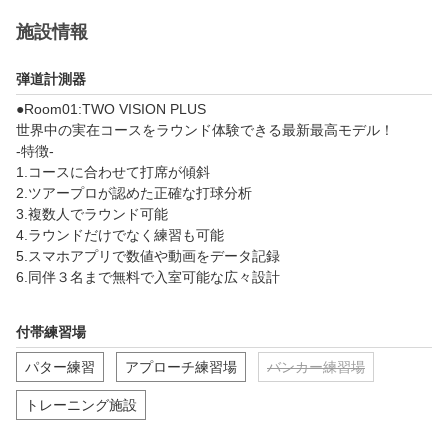
https://gora.golf.rakuten.co.jp/doc/special/ranking/lesson-kuchiko
mi/aichi.html#ranking
施設情報
弾道計測器
●Room01:TWO VISION PLUS

世界中の実在コースをラウンド体験できる最新最高モデル！

-特徴-

1.コースに合わせて打席が傾斜

2.ツアープロが認めた正確な打球分析

3.複数人でラウンド可能

4.ラウンドだけでなく練習も可能

5.スマホアプリで数値や動画をデータ記録

6.同伴３名まで無料で入室可能な広々設計

●Room02:GDR PLUS

付帯練習場
インドアゴルフの練習に特化した最新最高モデル

-特徴-

パター練習
アプローチ練習場
バンカー練習場
１．AIによるスイング・スコア診断

2.ドラコン、アプローチのオンラインランキング

トレーニング施設
3.スマホアプリで数値や動画をデータ記録

4.練習だけでなくラウンドも可能
