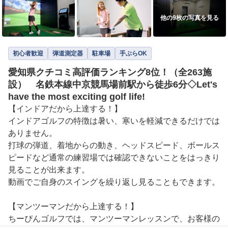
他の9枚の写真を見る
初心者歓迎
弾道測定器
駐車場
手ぶらOK
愛知県クチコミ高評価ランキング8位！（全263施
設） 名鉄本線中京競馬場前駅から徒歩6分◇Let's
have the most exciting golf life!
【インドアだから上達する！】

インドアゴルフの特徴は暑い、寒いを軽減できるだけでは
ありません。

打球の弾道、着地からの動き、ヘッドスピード、ボールス
ピードなど通常の練習場では確認できないことをはっきり
見ることが出来ます。

動画でご自身のスイングを繰り返し見ることもできます。

【マンツーマンだから上達する！】

ちーぴんゴルフでは、マンツーマンレッスンで、お客様の