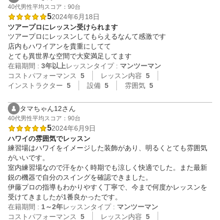
40代
男性
平均スコア：90台
5
2024年6月18日
ツアープロにレッスン受けられます
ツアープロにレッスンしてもらえるなんて感激です

店内もハワイアンを貴重にしてて

とても異世界な空間で大変満足してます
在籍期間 :
3年以上
レッスンタイプ :
マンツーマン
コストパフォーマンス
5
レッスン内容
5
インストラクター
5
設備
5
雰囲気
5
タマちゃん12さん
40代
男性
平均スコア：90台
5
2024年6月9日
ハワイの雰囲気でレッスン
練習場はハワイをイメージした装飾があり、明るくとても雰囲気
がいいです。

室内練習場なので汗をかく時期でも涼しく快適でした。また最新
鋭の機器で自分のスイングを確認できました。

伊藤プロの指導もわかりやすく丁寧で、今まで何度かレッスンを
受けてきましたが1番良かったです。
在籍期間 :
1～2年
レッスンタイプ :
マンツーマン
コストパフォーマンス
5
レッスン内容
5