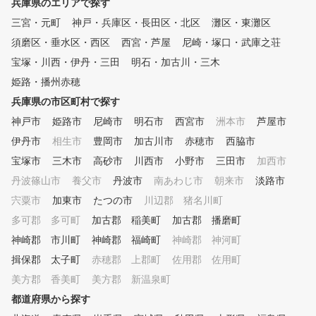
兵庫県のエリアで探す
垂水店限定となっております。 北区店のご予約はこち
までお問合せ下さい。
らから！ https://gora.golf.rakuten.co.jp/lesson/school/g
三宮・元町
神戸・兵庫区・長田区・北区
灘区・東灘区
uide/3118
須磨区・垂水区・西区
西宮・芦屋
尼崎・塚口・武庫之荘
宝塚・川西・伊丹・三田
明石・加古川・三木
姫路・播州赤穂
兵庫県の市区町村で探す
神戸市
姫路市
尼崎市
明石市
西宮市
洲本市
芦屋市
伊丹市
相生市
豊岡市
加古川市
赤穂市
西脇市
宝塚市
三木市
高砂市
川西市
小野市
三田市
加西市
丹波篠山市
養父市
丹波市
南あわじ市
朝来市
淡路市
宍粟市
加東市
たつの市
川辺郡 猪名川町
多可郡 多可町
加古郡 稲美町
加古郡 播磨町
神崎郡 市川町
神崎郡 福崎町
神崎郡 神河町
揖保郡 太子町
赤穂郡 上郡町
佐用郡 佐用町
美方郡 香美町
美方郡 新温泉町
都道府県から探す