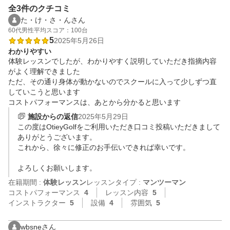
全3件のクチコミ
た・け・さ・んさん
60代
男性
平均スコア：100台
5
2025年5月26日
わかりやすい
体験レッスンでしたが、わかりやすく説明していただき指摘内容
がよく理解できました

ただ、その通り身体が動かないのでスクールに入って少しずつ直
していこうと思います

コストパフォーマンスは、あとから分かると思います
施設からの返信
2025年5月29日
この度はOtieyGolfをご利用いただき口コミ投稿いただきまして
ありがとうございます。

これから、徐々に修正のお手伝いできれば幸いです。

よろしくお願いします。
在籍期間 :
体験レッスン
レッスンタイプ :
マンツーマン
コストパフォーマンス
4
レッスン内容
5
インストラクター
5
設備
4
雰囲気
5
wbsneさん