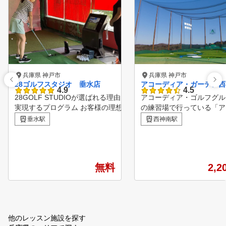
兵庫県 神戸市
兵庫県 神戸市
28ゴルフスタジオ 垂水店
アコーディア・ガーデン西
4.9
4.5
28GOLF STUDIOが選ばれる理由 Point.01 理想の姿を
アコーディア・ゴルフグル
実現するプログラム お客様の理想の姿を実現するため
の練習場で行っている「ア
のレッスンプログラムを計画します。スイング徹底コ
ディア・ゴルフ・アカデミ
垂水駅
西神南駅
ース、飛距離アップコース、スコアアップコースなど
を開催しています。 レベル別
などスイングのレッスンだけではなくゴルフに特化し
クラス・少人数で1回60分
たトレーニングやコース戦略方法も実施していきます
ッスン。 毎日開講してい
。 Point.02 コースでも練習場でもオンラインでサポー
ので、ご自身のスケジュー
無料
2,2
トレッスン対応 コースを回られた際、練習場で練習さ
合わせてクラスが選べます
れた際に動画で確認し、いつでもサポートします。練
また、アコーディア・ゴル
習内容もトレーナーが計画するため目標達成への近道
ループのゴルフ場でのコー
を作り出します。 Point.03 24時間 VIP ROOMを完備
ッスンもあり、より実践的
個室のVIP ROOMを完備し、上質なプライベート空間
キルアップができます。 詳細
他のレッスン施設を探す
でレッスン、トレーニングを行えます。※VIPROOMは
はアコーディア・ガーデン