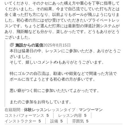
いてくださり、そのクセにあった構え方や重心を丁寧に指導して
くださいました。その結果、今まで自己流でしていた打ち方とは
全く違った打ち方になり、以前よりもボールが飛ぶようになりま
した。初心者の方にはぜひ受けていただきたいプライベートレッ
スンです。ちょうど選んだ打席には最新型の弾道計測システムが
あり、飛距離なども分かり、楽しかったです。どうもありがとう
ございました。
施設からの返信
2025年8月15日
本日は猛暑日の中、レッスンにご参加いただき、ありがとうご
ざいました。

そして、嬉しいコメント✍️もありがとうございます。

特にゴルフの自己流は、勘違いや錯覚などで間違った方法で

ボールに当てようとする初心者の方が多いです。

悪い癖がつく前にご参加いただいてよかったです。

またのご参加をお待ちしています。
在籍期間 :
体験レッスン
レッスンタイプ :
マンツーマン
コストパフォーマンス
5
レッスン内容
5
インストラクター
5
設備
5
雰囲気
5