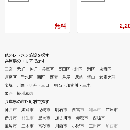
ース、飛距離アップコース、スコアアップコースなど
を開催しています。 レベル別
などスイングのレッスンだけではなくゴルフに特化し
クラス・少人数で1回60分
たトレーニングやコース戦略方法も実施していきます
ッスン。 毎日開講してい
。 Point.02 コースでも練習場でもオンラインでサポー
ので、ご自身のスケジュー
無料
2,2
トレッスン対応 コースを回られた際、練習場で練習さ
合わせてクラスが選べます
れた際に動画で確認し、いつでもサポートします。練
また、アコーディア・ゴル
習内容もトレーナーが計画するため目標達成への近道
ループのゴルフ場でのコー
を作り出します。 Point.03 24時間 VIP ROOMを完備
ッスンもあり、より実践的
個室のVIP ROOMを完備し、上質なプライベート空間
キルアップができます。 詳細
他のレッスン施設を探す
でレッスン、トレーニングを行えます。※VIPROOMは
はアコーディア・ガーデン
兵庫県のエリアで探す
垂水店限定となっております。 北区店のご予約はこち
までお問合せ下さい。
らから！ https://gora.golf.rakuten.co.jp/lesson/school/g
三宮・元町
神戸・兵庫区・長田区・北区
灘区・東灘区
uide/3118
須磨区・垂水区・西区
西宮・芦屋
尼崎・塚口・武庫之荘
宝塚・川西・伊丹・三田
明石・加古川・三木
姫路・播州赤穂
兵庫県の市区町村で探す
神戸市
姫路市
尼崎市
明石市
西宮市
洲本市
芦屋市
伊丹市
相生市
豊岡市
加古川市
赤穂市
西脇市
宝塚市
三木市
高砂市
川西市
小野市
三田市
加西市