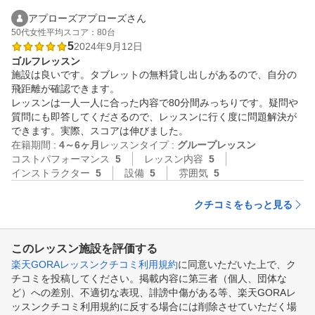
アプローズアプローズさん
50代
女性
平均スコア：80台
5
2024年9月12日
ゴルフレッスン
施設は良いです。タブレットの無料貸し出しがあるので、自分の
飛距離が確認できます。

レッスンは一人一人に合った内容で80分間みっちりです。疑問や
質問にも即答してくださるので、レッスンに行く度に問題解決が
できます。実際、スコアは伸びました。
在籍期間 :
4～6ヶ月
レッスンタイプ :
グループレッスン
コストパフォーマンス
5
レッスン内容
5
インストラクター
5
設備
5
雰囲気
5
クチコミをもっと見る
このレッスン施設を評価する
楽天GORAレッスンクチコミ利用規約
に同意いただいた上で、ク
チコミを投稿してください。掲載内容に第三者（個人、団体な
ど）への差別、不適切な表現、誹謗中傷がある等、楽天GORAレ
ッスンクチコミ利用規約に反する場合には削除させていただく場