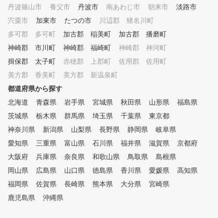
丹波篠山市
養父市
丹波市
南あわじ市
朝来市
淡路市
宍粟市
加東市
たつの市
川辺郡 猪名川町
多可郡 多可町
加古郡 稲美町
加古郡 播磨町
神崎郡 市川町
神崎郡 福崎町
神崎郡 神河町
揖保郡 太子町
赤穂郡 上郡町
佐用郡 佐用町
美方郡 香美町
美方郡 新温泉町
都道府県から探す
北海道
青森県
岩手県
宮城県
秋田県
山形県
福島県
茨城県
栃木県
群馬県
埼玉県
千葉県
東京都
神奈川県
新潟県
山梨県
長野県
静岡県
岐阜県
愛知県
三重県
富山県
石川県
福井県
滋賀県
京都府
大阪府
兵庫県
奈良県
和歌山県
鳥取県
島根県
岡山県
広島県
山口県
徳島県
香川県
愛媛県
高知県
福岡県
佐賀県
長崎県
熊本県
大分県
宮崎県
鹿児島県
沖縄県