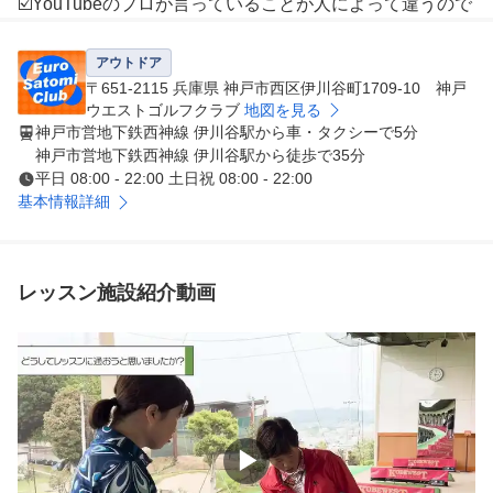
☑️YouTubeのプロが言っていることが人によって違うので
、誰を信じていいのか悩んでいませんか？

アウトドア
☑️YouTubeのプロのように体が動かないと悩んでいません
〒651-2115 兵庫県 神戸市西区伊川谷町1709-10 神戸
か？

ウエストゴルフクラブ
地図を見る
神戸市営地下鉄西神線 伊川谷駅から車・タクシーで5分
神戸市営地下鉄西神線 伊川谷駅から徒歩で35分
あなた一人では上手くなりません！

平日 08:00 - 22:00 土日祝 08:00 - 22:00
基本情報詳細
YouTubeのプロのようにクラブヘッドを動かしているのに
・・・

レッスン施設紹介動画
実は、スイングの形だけではダメなんです。

画像には映らない

「重心移動」と「骨から動かす」ことがとても重要なんで
す！

ぜひ、体験してください。

▶