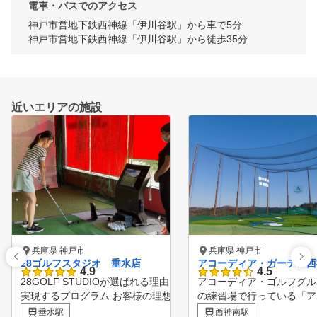
電車・バスでのアクセス
神戸市営地下鉄西神線「伊川谷駅」から車で5分

神戸市営地下鉄西神線「伊川谷駅」から徒歩35分
近いエリアの施設
兵庫県 神戸市
兵庫県 神戸市
28ゴルフスタジオ 垂水店
アコーディア・ガーデン西
4.9
4.5
28GOLF STUDIOが選ばれる理由 Point.01 理想の姿を
アコーディア・ゴルフグル
実現するプログラム お客様の理想の姿を実現するため
の練習場で行っている「ア
のレッスンプログラムを計画します。スイング徹底コ
ディア・ゴルフ・アカデミ
垂水駅
西神南駅