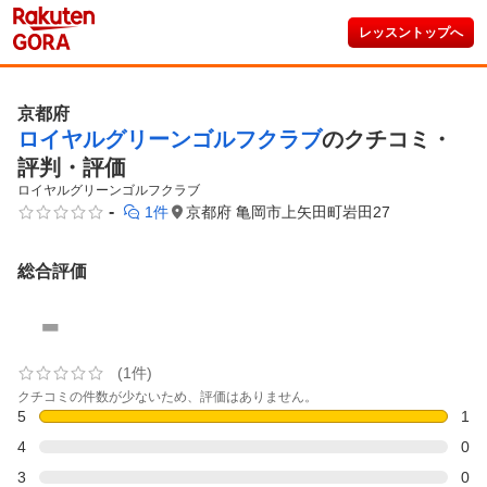
レッスントップへ
京都府
ロイヤルグリーンゴルフクラブ
のクチコミ・
評判・評価
ロイヤルグリーンゴルフクラブ
-
1件
京都府 亀岡市上矢田町岩田27
総合評価
-
(1件)
クチコミの件数が少ないため、評価はありません。
5
1
4
0
3
0