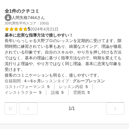
全1件のクチコミ
人間失格7464さん
30代
男性
平均スコア：100台
5
2024年4月21日
基本に忠実な指導方法で接しやすい！
長年いらっしゃる大野プロのレッスンを定期的に受けてます。隙
間時間に練習されている事もあり、綺麗なスイング、理論が徹底
されている印象です。自分のスキルや、やり方を押し付ける方法
ではなく、基本の理論に基づく指導方法なので、時期を変えても
流行りよ理論や、やり方ではなく同じ理論、基本に忠実な印象を
受けます。

接客のコミニケーションも明るく、接しやすいです。
在籍期間 :
4～6ヶ月
レッスンタイプ :
グループレッスン
コストパフォーマンス
5
レッスン内容
5
インストラクター
5
設備
5
雰囲気
5
1/1