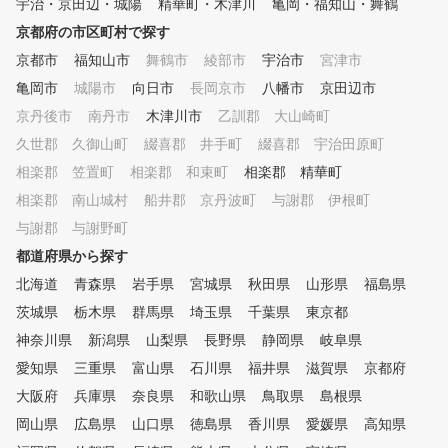
宇治・京田辺・城陽
精華町・木津川
亀岡・福知山・舞鶴
京都府の市区町村で探す
京都市
福知山市
舞鶴市
綾部市
宇治市
宮津市
亀岡市
城陽市
向日市
長岡京市
八幡市
京田辺市
京丹後市
南丹市
木津川市
乙訓郡 大山崎町
久世郡 久御山町
綴喜郡 井手町
綴喜郡 宇治田原町
相楽郡 笠置町
相楽郡 和束町
相楽郡 精華町
相楽郡 南山城村
船井郡 京丹波町
与謝郡 伊根町
与謝郡 与謝野町
都道府県から探す
北海道
青森県
岩手県
宮城県
秋田県
山形県
福島県
茨城県
栃木県
群馬県
埼玉県
千葉県
東京都
神奈川県
新潟県
山梨県
長野県
静岡県
岐阜県
愛知県
三重県
富山県
石川県
福井県
滋賀県
京都府
大阪府
兵庫県
奈良県
和歌山県
鳥取県
島根県
岡山県
広島県
山口県
徳島県
香川県
愛媛県
高知県