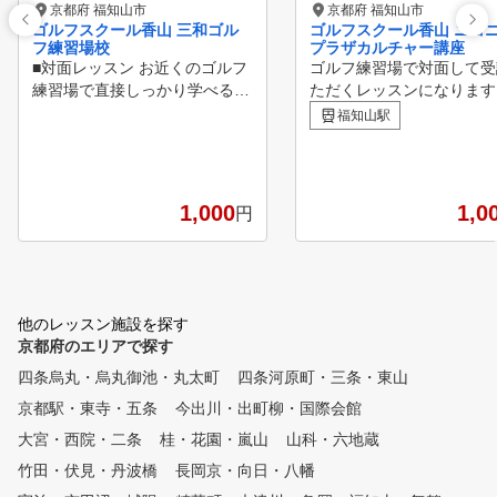
京都府 福知山市
京都府 福知山市
ゴルフスクール香山 三和ゴル
ゴルフスクール香山 ニコ
フ練習場校
プラザカルチャー講座
■対面レッスン お近くのゴルフ
ゴルフ練習場で対面して受
練習場で直接しっかり学べる対
ただくレッスンになりま
面レッスン。「福知山市/高浜/
曜日によって会場も異なる
福知山駅
三和町」からご都合のいい教室
、お近くのゴルフ練習場や
へどうぞ。 ■体験レッスン ゴル
などから選んでいただき、
フが初めての方はこちらから。
し込みください。 【ゴル
対面 での体験レッスンです。
習場一覧】 ウッドヒルゴ
1,000
1,0
円
クラブ（福井県高浜） 三
ルフ練習場（福知山市） 
ニコプラザカルチャースク
（福知山市）
他のレッスン施設を探す
京都府のエリアで探す
四条烏丸・烏丸御池・丸太町
四条河原町・三条・東山
京都駅・東寺・五条
今出川・出町柳・国際会館
大宮・西院・二条
桂・花園・嵐山
山科・六地蔵
竹田・伏見・丹波橋
長岡京・向日・八幡