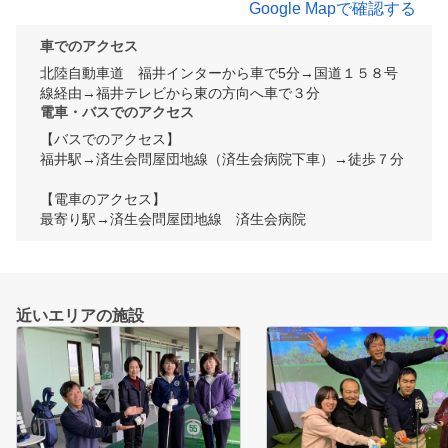
Google Mapで確認する
車でのアクセス
北陸自動車道　福井インターから車で5分→国道１５８号
線経由→福井テレビから東の方向へ車で３分
電車・バスでのアクセス
【バスでのアクセス】

福井駅→済生会問屋団地線（済生会病院下車）→徒歩７分

【電車のアクセス】

最寄り駅→済生会問屋団地線　済生会病院
近いエリアの施設