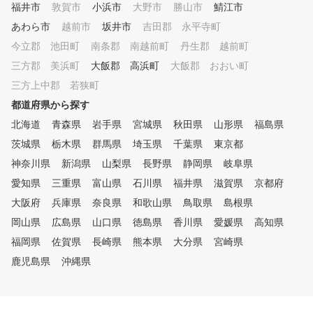
福井市
敦賀市
小浜市
大野市
勝山市
鯖江市
あわら市
越前市
坂井市
吉田郡 永平寺町
今立郡 池田町
南条郡 南越前町
丹生郡 越前町
三方郡 美浜町
大飯郡 高浜町
大飯郡 おおい町
三方上中郡 若狭町
都道府県から探す
北海道
青森県
岩手県
宮城県
秋田県
山形県
福島県
茨城県
栃木県
群馬県
埼玉県
千葉県
東京都
神奈川県
新潟県
山梨県
長野県
静岡県
岐阜県
愛知県
三重県
富山県
石川県
福井県
滋賀県
京都府
大阪府
兵庫県
奈良県
和歌山県
鳥取県
島根県
岡山県
広島県
山口県
徳島県
香川県
愛媛県
高知県
福岡県
佐賀県
長崎県
熊本県
大分県
宮崎県
鹿児島県
沖縄県