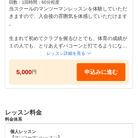
回数
1回
時間
60分程度
当スクールのマンツーマンレッスンを体験していただ
きますので、入会後の雰囲気を体感していただけます
。 

生まれて初めてクラブを握るひとでも、体育の成績が
１の人でも、とりあえずパコーンと打てるようになり
ます。

レッスン詳細を見る
【体験レッスン内容】

5,000
申込みに進む
円
・クラブの握り方、スイングの方法の解説

・ビデオ撮影によるご本人のショットの解説と修正方
法説明

・ゴルフを始めるにあたって必要な物や事を丁寧にご
指導いたします

レッスン料金
料金体系
【レッスンスケジュール】

水、木曜日：8:00～17:00

個人レッスン
※お客様のご希望とスクールの空き状況に合わせてご
【マンツーマンレッスン】
