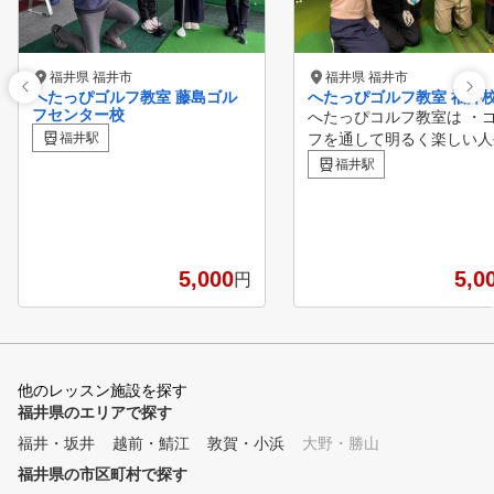
福井県 福井市
福井県 福井市
へたっぴゴルフ教室 藤島ゴル
へたっぴゴルフ教室 福井
フセンター校
へたっぴコルフ教室は ・
福井駅
フを通して明るく楽しい人
送ること」を目標としてい
福井駅
。 ホールを打つスキルだ
はなく、ゴルフの本当の楽
方やマナーなどゴルフに必
事を一緒に学んで参りま
ゴルフを始めてみたい、 
5,000
5,0
円
やってみたが全くれてるよ
ならなかった。 どんなに
しても100の壁を破れない
んな方も大歓迎です。
他のレッスン施設を探す
福井県のエリアで探す
福井・坂井
越前・鯖江
敦賀・小浜
大野・勝山
福井県の市区町村で探す