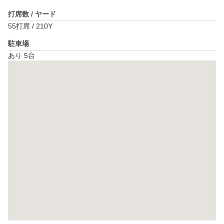
打席数 / ヤード
55打席 / 210Y
駐車場
あり 5台