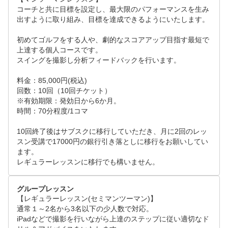
予約可能です。 

コーチと共に目標を設定し、最大限のパフォーマンスを生み
※ご予約お申込みの際は、なるべく複数日候補頂けま
出すように取り組み、目標を達成できるようにいたします。

すとご予約成立し易くなります。 
初めてゴルフをする人や、劇的なスコアアップ目指す最短で
上達する個人コースです。

スイングを撮影し分析フィードバックを行います。

料金：85,000円(税込)

回数：10回（10回チケット）

※有効期限：発効日から6か月。

時間：70分程度/1コマ

10回終了後はサブスクに移行していただき、月に2回のレッ
スン受講で17000円の銀行引き落としに移行をお願いしてい
ます。

レギュラーレッスンに移行でも構いません。
グループレッスン
【レギュラーレッスン(セミマンツーマン)】

通常１～2名から3名以下の少人数で対応。

iPadなどで撮影を行いながら上達のステップに従い適切なド