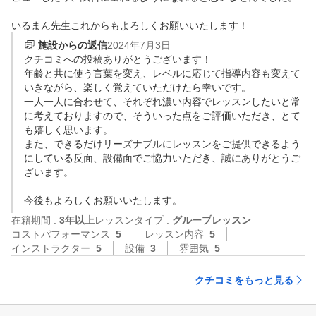
いるまん先生これからもよろしくお願いいたします！
施設からの返信
2024年7月3日
クチコミへの投稿ありがとうございます！

年齢と共に使う言葉を変え、レベルに応じて指導内容も変えて
いきながら、楽しく覚えていただけたら幸いです。

一人一人に合わせて、それぞれ濃い内容でレッスンしたいと常
に考えておりますので、そういった点をご評価いただき、とて
も嬉しく思います。

また、できるだけリーズナブルにレッスンをご提供できるよう
にしている反面、設備面でご協力いただき、誠にありがとうご
ざいます。

今後もよろしくお願いいたします。
在籍期間 :
3年以上
レッスンタイプ :
グループレッスン
コストパフォーマンス
5
レッスン内容
5
インストラクター
5
設備
3
雰囲気
5
クチコミをもっと見る