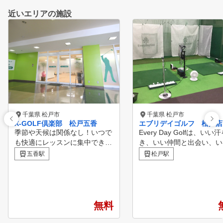
近いエリアの施設
千葉県 松戸市
千葉県 松戸市
X-GOLF倶楽部 松戸五香
エブリデイゴルフ 松戸店
季節や天候は関係なし！いつで
Every Day Golfは、いい
も快適にレッスンに集中できま
き、いい仲間と出会い、い
す！プロによるレベルに合った
間を過ごせる場所を提供し
五香駅
松戸駅
レッスンと正確なシミュレータ
。地域に密着した、ゴルフ
ーを使えば、レベルアップする
のための主治医を目指し、
こと間違いなし！さらに充実し
ひとりの目標や課題に寄り
たストレッチエリアでボディコ
ながら上達をサポートしま
ンディショニング！
ゴルフを通じて、より豊か
無料
実した時間をお届けします
◇あなたのゴルフライフを