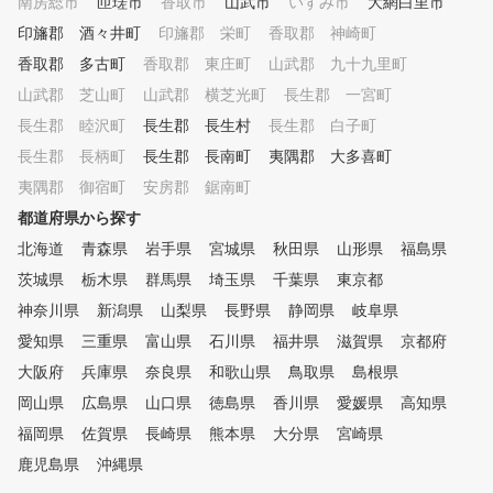
南房総市
匝瑳市
香取市
山武市
いすみ市
大網白里市
印旛郡 酒々井町
印旛郡 栄町
香取郡 神崎町
香取郡 多古町
香取郡 東庄町
山武郡 九十九里町
山武郡 芝山町
山武郡 横芝光町
長生郡 一宮町
長生郡 睦沢町
長生郡 長生村
長生郡 白子町
長生郡 長柄町
長生郡 長南町
夷隅郡 大多喜町
夷隅郡 御宿町
安房郡 鋸南町
都道府県から探す
北海道
青森県
岩手県
宮城県
秋田県
山形県
福島県
茨城県
栃木県
群馬県
埼玉県
千葉県
東京都
神奈川県
新潟県
山梨県
長野県
静岡県
岐阜県
愛知県
三重県
富山県
石川県
福井県
滋賀県
京都府
大阪府
兵庫県
奈良県
和歌山県
鳥取県
島根県
岡山県
広島県
山口県
徳島県
香川県
愛媛県
高知県
福岡県
佐賀県
長崎県
熊本県
大分県
宮崎県
鹿児島県
沖縄県