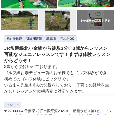
他の5枚の写真を見る
初心者歓迎
弾道測定器
駐車場
手ぶらOK
JR常磐線北小金駅から徒歩3分◇3歳からレッスン
可能なジュニアレッスンです！まずは体験レッスン
からどうぞ！
3歳から受けいれております。

ゴルフ練習場デビュー前のお子様でもゴルフ体験ができ、
初めてのゴルフ体験にピッタリです！

いるまん先生も6人の父親をしており、子育ての経験を生
インドア
〒270-0004 千葉県 松戸市殿平賀202-10 新葉ラピス第1ビル い