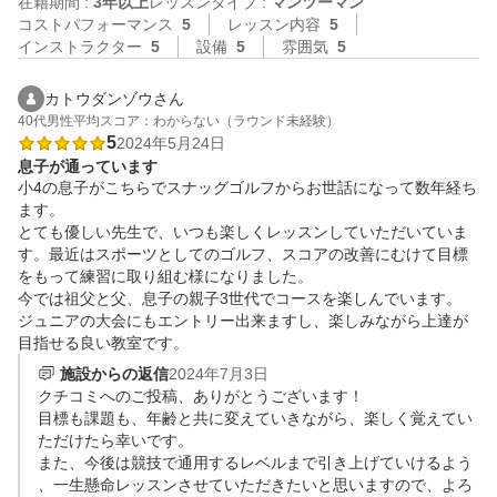
在籍期間 :
3年以上
レッスンタイプ :
マンツーマン
コストパフォーマンス
5
レッスン内容
5
インストラクター
5
設備
5
雰囲気
5
カトウダンゾウさん
40代
男性
平均スコア：わからない（ラウンド未経験）
5
2024年5月24日
息子が通っています
小4の息子がこちらでスナッグゴルフからお世話になって数年経ち
ます。

とても優しい先生で、いつも楽しくレッスンしていただいていま
す。最近はスポーツとしてのゴルフ、スコアの改善にむけて目標
をもって練習に取り組む様になりました。

今では祖父と父、息子の親子3世代でコースを楽しんでいます。

ジュニアの大会にもエントリー出来ますし、楽しみながら上達が
目指せる良い教室です。
施設からの返信
2024年7月3日
クチコミへのご投稿、ありがとうございます！

目標も課題も、年齢と共に変えていきながら、楽しく覚えてい
ただけたら幸いです。

また、今後は競技で通用するレベルまで引き上げていけるよう
、一生懸命レッスンさせていただきたいと思いますので、よろ