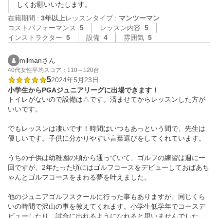
しくお願いいたします。
在籍期間 :
3年以上
レッスンタイプ :
マンツーマン
コストパフォーマンス
5
レッスン内容
5
インストラクター
5
設備
4
雰囲気
5
milmanさん
40代
女性
平均スコア：110～120台
5
2024年5月23日
小学生からPGAジュニアリーグに出場できます！
トイレがないので設備は△です。済ませてからレッスンした方が
いいです。

でもレッスンは凄いです！時間はいつもあっという間で、先生は
優しいです。子供に分かりやすい言葉選びをしてくれています。

うちの子供は幼稚園の頃から通っていて、ゴルフの練習は週に一
回ですが、2年たった頃にはゴルフコースをデビューしておばあち
ゃんとゴルフコースをまわる夢を叶えました。

他のジュニアゴルフスクールに行った事もありますが、同じくら
いの時間で沢山の事を教えてくれます。小学生低学年でコースデ
ビューしたり、試合に出れるようになれると思いませんでした。
