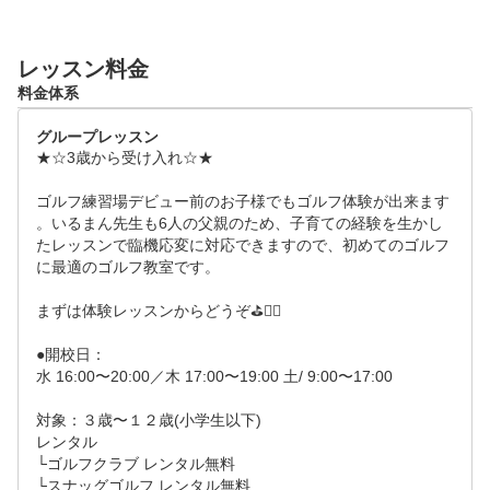
レッスン料金
料金体系
グループレッスン
★☆3歳から受け入れ☆★

ゴルフ練習場デビュー前のお子様でもゴルフ体験が出来ます
。いるまん先生も6人の父親のため、子育ての経験を生かし
たレッスンで臨機応変に対応できますので、初めてのゴルフ
に最適のゴルフ教室です。

まずは体験レッスンからどうぞ⛳️🏌️‍♀️

●開校日：

水 16:00〜20:00／木 17:00〜19:00 土/ 9:00〜17:00

対象：３歳〜１２歳(小学生以下)

レンタル

└ゴルフクラブ レンタル無料

└スナッグゴルフ レンタル無料
