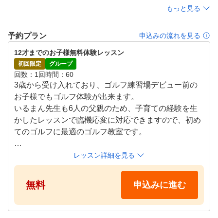
もっと見る
予約プラン
申込みの流れを見る
12才までのお子様無料体験レッスン
初回限定
グループ
回数
1回
時間
60
3歳から受け入れており、ゴルフ練習場デビュー前の
お子様でもゴルフ体験が出来ます。

いるまん先生も6人の父親のため、子育ての経験を生
かしたレッスンで臨機応変に対応できますので、初め
てのゴルフに最適のゴルフ教室です。

レッスンタイムスケジュール

レッスン詳細を見る
水　16時〜20時

木　17時〜18時

無料
申込みに進む
金　17時〜

土　9時〜17時