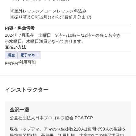
※屋外レッスン／コースレッスン料込み

※振り替えOK(当月分から消費前月分まで)
内容・料金備考
2024年7月現在　土曜日　9時～/10時～/12時～の各１名空き

※水曜日、木曜日満員となっております。
支払い方法
現金
電子マネー
paypay利用可能
インストラクター
金沢一漫
公益社団法人日本プロゴルフ協会 PGA TCP
現在トップアマ、アマのべ生徒数210人1週間で90人の生徒を
提携練習場(柏、高島平、江戸川橋、大宮の3つの練習場及び