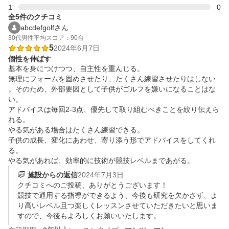
1
0
全5件のクチコミ
abcdefgolfさん
30代
男性
平均スコア：90台
5
2024年6月7日
個性を伸ばす
基本を身につけつつ、自主性を重んじる。

無理にフォームを固めさせたり、たくさん練習させたりはしない
。そのため、外部要因として子供がゴルフを嫌いになることはな
い。

アドバイスは毎回2-3点、優先して取り組むべきことを絞り伝えら
れる。

やる気がある場合はたくさん練習できる。

子供の成長、変化にあわせ、寄り添う形でアドバイスをしてくれ
る。

やる気があれば、効率的に技術が競技レベルまであがる。
施設からの返信
2024年7月3日
クチコミへのご投稿、ありがとうございます！

競技で通用する指導ができるよう、今後も研究を欠かさず、よ
り高いレベル且つ楽しくレッスンさせていただきたいと思いま
すので、今後もよろしくお願いいたします。