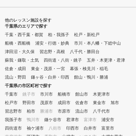
と充実させる3つの魅力 ・
放題 回数制限なしで利用
。全店舗が利用できるため
他のレッスン施設を探す
イフスタイルに合わせて自
千葉県のエリアで探す
通えます。 ・打ち放題 プ
千葉・西千葉・都賀
柏・我孫子
松戸・新松戸
利用時間内であれば、納得
まで練習可能。効率的な上
船橋・西船橋
浦安・行徳・妙典
市川・本八幡・下総中山
サポートします。 ・習い
津田沼・大久保
習志野・高根
八千代・勝田台
レッスン受講回数の制限な
蘇我・鎌取・土気
四街道・八街・銚子
いつでも予約ができ、自分
五井・木更津・君津
ースでスキルアップを目指
佐倉・成田
東金・茂原・一宮
幕張・検見川・稲毛
す。 ◇こんな方におすすめ ・
流山・野田
鎌ヶ谷・白井・印西
館山・鴨川・勝浦
これからゴルフを始めた
・スコアアップを目指して
千葉県の市区町村で探す
方 ・ゴルフ仲間を増やし
千葉市
銚子市
市川市
船橋市
館山市
木更津市
方 ・忙しい中でも効率よ
松戸市
野田市
茂原市
成田市
佐倉市
達したい方 ・継続的にレ
東金市
旭市
ンを受けたい方 ぜひ一度、体
習志野市
柏市
勝浦市
市原市
流山市
八千代市
験レッスンにお越しくださ
我孫子市
鴨川市
鎌ケ谷市
君津市
富津市
浦安市
四街道市
袖ケ浦市
八街市
印西市
白井市
富里市