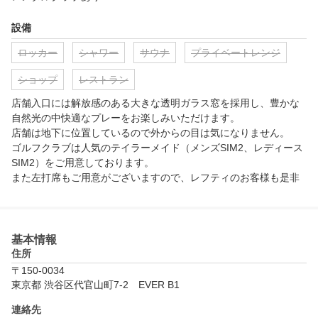
設備
ロッカー
シャワー
サウナ
プライベートレンジ
ショップ
レストラン
店舗入口には解放感のある大きな透明ガラス窓を採用し、豊かな
自然光の中快適なプレーをお楽しみいただけます。

店舗は地下に位置しているので外からの目は気になりません。

ゴルフクラブは人気のテイラーメイド（メンズSIM2、レディース
SIM2）をご用意しております。

また左打席もご用意がございますので、レフティのお客様も是非
ご利用ください。

傾斜打席あり

基本情報
住所
〒150-0034
東京都 渋谷区代官山町7-2　EVER B1
連絡先