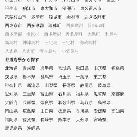
福生市
狛江市
東大和市
清瀬市
東久留米市
武蔵村山市
多摩市
稲城市
羽村市
あきる野市
西東京市
西多摩郡 瑞穂町
西多摩郡 日の出町
西多摩郡 檜原村
西多摩郡 奥多摩町
大島町
利島村
新島村
神津島村
三宅島 三宅村
御蔵島村
八丈島 八丈町
青ヶ島村
小笠原村
都道府県から探す
北海道
青森県
岩手県
宮城県
秋田県
山形県
福島県
茨城県
栃木県
群馬県
埼玉県
千葉県
東京都
神奈川県
新潟県
山梨県
長野県
静岡県
岐阜県
愛知県
三重県
富山県
石川県
福井県
滋賀県
京都府
大阪府
兵庫県
奈良県
和歌山県
鳥取県
島根県
岡山県
広島県
山口県
徳島県
香川県
愛媛県
高知県
福岡県
佐賀県
長崎県
熊本県
大分県
宮崎県
鹿児島県
沖縄県