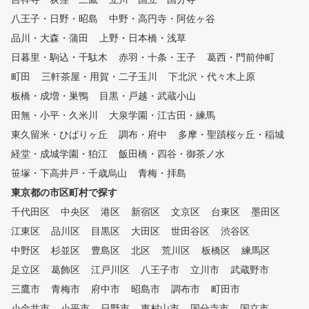
八王子・日野・昭島
中野・高円寺・阿佐ヶ谷
品川・大森・蒲田
上野・日本橋・浅草
日暮里・駒込・千駄木
赤羽・十条・王子
葛西・門前仲町
町田
三軒茶屋・用賀・二子玉川
下北沢・代々木上原
板橋・成増・巣鴨
目黒・戸越・武蔵小山
田無・小平・久米川
大泉学園・江古田・練馬
東久留米・ひばりヶ丘
調布・府中
多摩・聖蹟桜ヶ丘・稲城
経堂・成城学園・狛江
飯田橋・四谷・御茶ノ水
笹塚・下高井戸・千歳烏山
青梅・拝島
東京都の市区町村で探す
千代田区
中央区
港区
新宿区
文京区
台東区
墨田区
江東区
品川区
目黒区
大田区
世田谷区
渋谷区
中野区
杉並区
豊島区
北区
荒川区
板橋区
練馬区
足立区
葛飾区
江戸川区
八王子市
立川市
武蔵野市
三鷹市
青梅市
府中市
昭島市
調布市
町田市
小金井市
小平市
日野市
東村山市
国分寺市
国立市