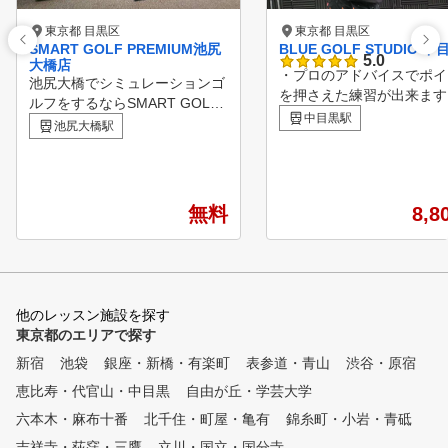
東京都 目黒区
東京都 目黒区
SMART GOLF PREMIUM池尻
BLUE GOLF STUDIO 中
5.0
大橋店
・プロのアドバイスでポイ
池尻大橋でシミュレーションゴ
を押さえた練習が出来ま
ルフをするならSMART GOLF
・いつでも練習できて、忙
中目黒駅
。 池尻大橋店は1ブースの個室
池尻大橋駅
ても安心です！ ・最新の
空間で集中してゴルフ練習をし
機器を使って、レッスンも
ていただけます。 60分間のパ
も納得のクオリティ！ ・
ーソナルレッスンも行っている
黒駅から徒歩5分の通いや
ので日々のお悩み解決やスキル
無料
8,8
立地！
アップをしていただける環境を
ご用意しています。
他のレッスン施設を探す
東京都のエリアで探す
新宿
池袋
銀座・新橋・有楽町
表参道・青山
渋谷・原宿
恵比寿・代官山・中目黒
自由が丘・学芸大学
六本木・麻布十番
北千住・町屋・亀有
錦糸町・小岩・青砥
吉祥寺・荻窪・三鷹
立川・国立・国分寺