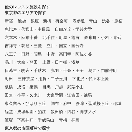
ュレーターにより、フェードや
おります！
他のレッスン施設を探す
ドローなどの球筋を忠実に再現
東京都のエリアで探す
。ショット改善に必要な項目が
新宿
数値化され、ゴルフの現状と課
池袋
銀座・新橋・有楽町
表参道・青山
渋谷・原宿
題が「見える化」されます。ま
恵比寿・代官山・中目黒
自由が丘・学芸大学
た、毎回自動的に2方向からス
六本木・麻布十番
北千住・町屋・亀有
錦糸町・小岩・青砥
イング撮影しており、スロー再
生や一時停止などで自分のフォ
吉祥寺・荻窪・三鷹
立川・国立・国分寺
ームを客観的かつ詳細に確認す
八王子・日野・昭島
中野・高円寺・阿佐ヶ谷
ることができます。 ②シミュ
品川・大森・蒲田
レーターを活用した専属プロに
上野・日本橋・浅草
よるレッスン シミュレーター
日暮里・駒込・千駄木
赤羽・十条・王子
葛西・門前仲町
により「見える化」されたデー
町田
三軒茶屋・用賀・二子玉川
下北沢・代々木上原
タをもとに、外部資格を有する
専属プロがレッスンをおこない
板橋・成増・巣鴨
目黒・戸越・武蔵小山
ます。会員様に目標をお聞きし
田無・小平・久米川
大泉学園・江古田・練馬
、シミュレーターの映像や数値
東久留米・ひばりヶ丘
データを確認しながら、会員様
調布・府中
多摩・聖蹟桜ヶ丘・稲城
にわかりやすくレッスンします
経堂・成城学園・狛江
飯田橋・四谷・御茶ノ水
。会員様一人一人のレッスン内
笹塚・下高井戸・千歳烏山
青梅・拝島
容をカルテで共有しており、前
回の復習や今後の課題など、継
東京都の市区町村で探す