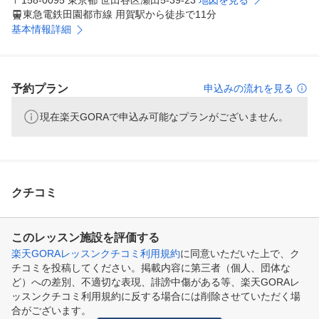
〒158-0095 東京都 世田谷区瀬田5-39-23
地図を見る
東急電鉄田園都市線 用賀駅から徒歩で11分
基本情報詳細
予約プラン
申込みの流れを見る
現在楽天GORAで申込み可能なプランがございません。
クチコミ
このレッスン施設を評価する
楽天GORAレッスンクチコミ利用規約
に同意いただいた上で、ク
チコミを投稿してください。掲載内容に第三者（個人、団体な
ど）への差別、不適切な表現、誹謗中傷がある等、楽天GORAレ
ッスンクチコミ利用規約に反する場合には削除させていただく場
合がございます。