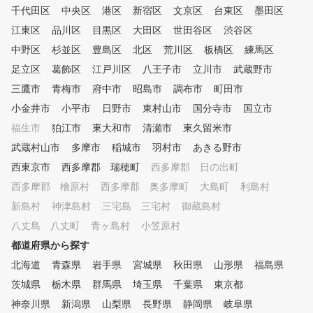
続してレッスンを受けていただ
千代田区
中央区
港区
新宿区
文京区
台東区
墨田区
けます。 ③レッスン受け放題
江東区
、レンジ使い放題のサブスクモ
品川区
目黒区
大田区
世田谷区
渋谷区
デル 外部資格を有する専属プ
中野区
杉並区
豊島区
北区
荒川区
板橋区
練馬区
ロのレッスンを、毎日、何度で
足立区
葛飾区
江戸川区
八王子市
立川市
武蔵野市
も受けられます。また打席も使
い放題なので、一人で練習した
三鷹市
青梅市
府中市
昭島市
調布市
町田市
い時にはシミュレーションを使
小金井市
小平市
日野市
東村山市
国分寺市
国立市
って、効率よく練習できます。
福生市
お客様のご予定にあわせて、ご
狛江市
東大和市
清瀬市
東久留米市
利用ください。 ④ゴルフ初心
武蔵村山市
多摩市
稲城市
羽村市
あきる野市
者から上級者まで楽しめる練習
西東京市
西多摩郡 瑞穂町
西多摩郡 日の出町
モード 同じシチュエーション
で繰り返しショット練習したり
西多摩郡 檜原村
西多摩郡 奥多摩町
大島町
利島村
、ゲーム感覚でティーショット
新島村
神津島村
三宅島 三宅村
御蔵島村
やアプローチの練習を楽しんだ
八丈島 八丈町
り、実際のコースをリアルに再
青ヶ島村
小笠原村
現したコースでラウンドしたり
都道府県から探す
、数多くの練習モードがありま
北海道
青森県
岩手県
宮城県
秋田県
山形県
福島県
すので、そのときの気分にあわ
せて、飽きずに練習していただ
茨城県
栃木県
群馬県
埼玉県
千葉県
東京都
けます。
神奈川県
新潟県
山梨県
長野県
静岡県
岐阜県