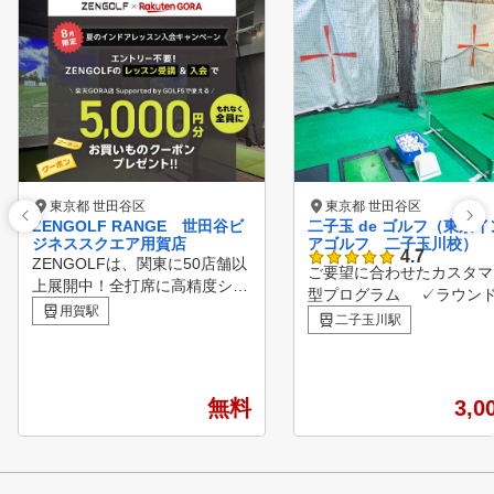
東京都 世田谷区
東京都 世田谷区
ZENGOLF RANGE 世田谷ビ
二子玉 de ゴルフ（東京イ
ジネススクエア用賀店
アゴルフ 二子玉川校）
4.7
ZENGOLFは、関東に50店舗以
ご要望に合わせたカスタマ
上展開中！全打席に高精度シミ
型プログラム ✓ラウン
ュレーターを完備したレッスン
用賀駅
ビューを目指す初心者
二子玉川駅
受け放題・レンジ使い放題の定
✓ワンランクアップしたい
額制インドアゴルフスクール・
者の方 ✓飛距離を伸し
練習場です。 専属プロのゴル
方 2010年に開校した当スクー
フレッスンが、毎日いつでも何
無料
ルは、現在都内2箇所でゴ
3,0
度でも受けられて、短期間での
スクールを展開しています
スコアアップを目指すことがで
心者から経験者まで、皆様
きます。 ①全打席に高性能シ
ルフ上達をサポートし、楽
ミュレーター設置 高精度シミ
でいただけることを大切に