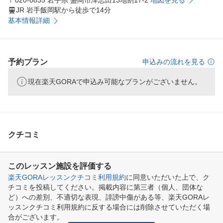
〒020-0835 岩手県 盛岡市津志田13地割17-2
地図を見る
JR 岩手飯岡駅から徒歩で14分
基本情報詳細
予約プラン
申込みの流れを見る
現在楽天GORAで申込み可能なプランがございません。
クチコミ
このレッスン施設を評価する
楽天GORAレッスンクチコミ利用規約
に同意いただいた上で、ク
チコミを投稿してください。掲載内容に第三者（個人、団体な
ど）への差別、不適切な表現、誹謗中傷がある等、楽天GORAレ
ッスンクチコミ利用規約に反する場合には削除させていただく場
合がございます。