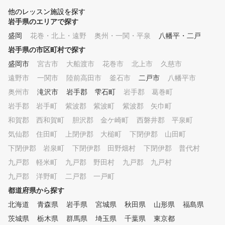
他のレッスン施設を探す
岩手県のエリアで探す
盛岡
花巻・北上・遠野
奥州・一関・平泉
八幡平・二戸
岩手県の市区町村で探す
盛岡市
宮古市
大船渡市
花巻市
北上市
久慈市
遠野市
一関市
陸前高田市
釜石市
二戸市
八幡平市
奥州市
滝沢市
岩手郡 雫石町
岩手郡 葛巻町
岩手郡 岩手町
紫波郡 紫波町
紫波郡 矢巾町
和賀郡 西和賀町
胆沢郡 金ケ崎町
西磐井郡 平泉町
気仙郡 住田町
上閉伊郡 大槌町
下閉伊郡 山田町
下閉伊郡 岩泉町
下閉伊郡 田野畑村
下閉伊郡 普代村
九戸郡 軽米町
九戸郡 野田村
九戸郡 九戸村
九戸郡 洋野町
二戸郡 一戸町
都道府県から探す
北海道
青森県
岩手県
宮城県
秋田県
山形県
福島県
茨城県
栃木県
群馬県
埼玉県
千葉県
東京都