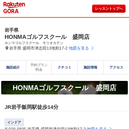
レッスントップへ
岩手県
HONMAゴルフスクール 盛岡店
ホンマゴルフスクール　モリオカテン
岩手県 盛岡市津志田13地割17-2
地図を見る
予約プラン

施設紹介
クチコミ
施設情報
アクセス
料金
HONMAゴルフスクール 盛岡店
JR岩手飯岡駅徒歩14分
インドア