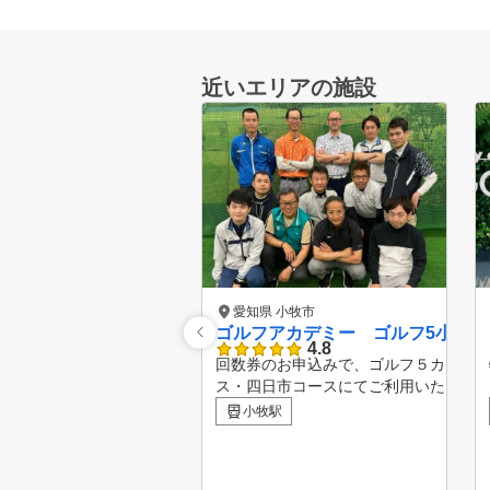
近いエリアの施設
愛知県 小牧市
ゴルフアカデミー ゴルフ5小牧店
4.8
回数券のお申込みで、ゴルフ５カント
ス・四日市コースにてご利用いただけ
ー券をプレゼント♪ ※ご本人のみご利
小牧駅
税、飲食代等はお客様負担となります
ご確認ください。 楽天GORAのクチコミ評価ランキング
（※2024年7月15日時点）におきまし