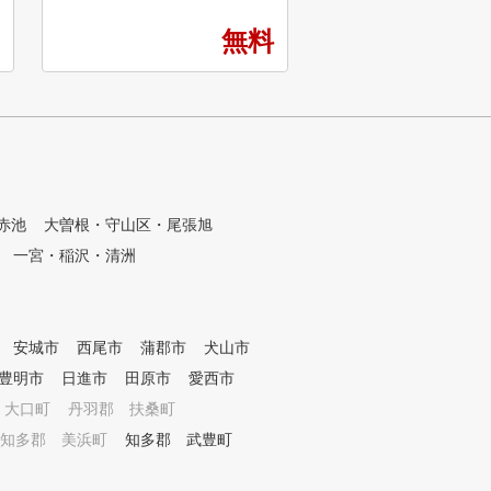
nt 3] 成長を実感できる 原理原
・飛距離を伸ばしたい 
則、ゴルフの本質が学べる
リを減らしたい ・ベス
無料
3
アーを更新したい ・コ
ビューしたい ・自分に
スイングを見つけたい 
グルプレイヤーになりた
スコアーを安定させたい
分のペースでレッスン
い ・ゴルフ仲間を増や
体験レッスンで自分に
赤池
大曽根・守山区・尾張旭
適なスイングを指導し
自分に合うスイングを
一宮・稲沢・清洲
ことで、飛距離アップ
、そして怪我もしにく
す。 いろいろと学んで
なってしまった方も、
安城市
西尾市
蒲郡市
犬山市
いいんだ！」と納得感
豊明市
日進市
田原市
愛西市
いただけます。 ゴルフ
サポートでは、自分に
 大口町
丹羽郡 扶桑町
イングを見つけて成果
知多郡 美浜町
知多郡 武豊町
いる方が多数いらっし
。