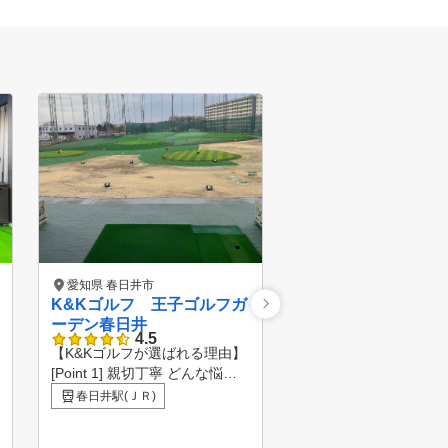
愛知県 春日井市
愛知県 小牧市
K&Kゴルフ 王子ゴルフガ
ゴルフライフサポー
ーデン春日井
ンドマーク桃花台ゴ
4.5
5.0
ラブ校
【K&Kゴルフが選ばれる理由】
あなたの骨格や体のつ
[Point 1] 親切丁寧 どんな悩み
わせた最適なスイング
も気軽にすぐ聞ける [Point 2]
ます 30代から80代ま
春日井駅(ＪＲ)
楽田駅
レッスン歴18年の実績 アドバ
を実感！ こんなお悩み
イスが的確でわかりやすい [Poi
できます ・１００を