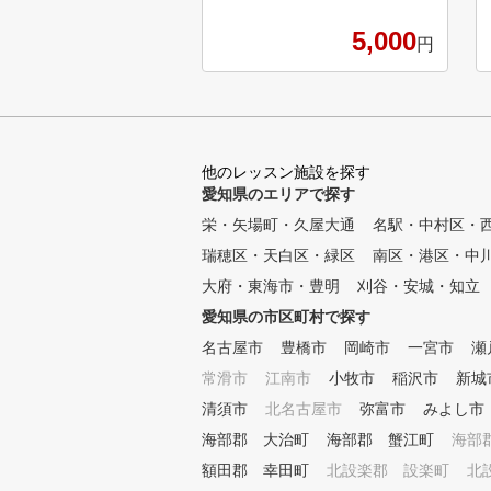
位にランクインいたしました！ ランキングページ：https:
//gora.golf.rakuten.co.jp/doc/special/ra
5,000
円
komi/aichi.html#ranking 【ゴルフアカデミーの特徴】 ①
金谷多一郎プロ全監修レッスン 
谷プロ監修レッスンテキストを無料配布
タイルに合わせてお好きな時に通え
に様々な時間帯でレッスンを行っていま
人数体制のレッスン 各コース最大
他のレッスン施設を探す
プロインストラクター1名がマンツーマ
愛知県のエリアで探す
す。 ④ いつでも快適室内レッス
栄・矢場町・久屋大通
冬は暖かい、紫外線も気にならない。 
名駅・中村区・
ら上級者まで個別のカリキュラム（ジュ
瑞穂区・天白区・緑区
南区・港区・中
から） 初心者から中上級者まで、
大府・東海市・豊明
刈谷・安城・知立
ラムを作成し、習得度に合わせて指導し
器具を使ったドリルレッスン 150
愛知県の市区町村で探す
方法より、受講生に合った練習方法を
名古屋市
豊橋市
岡崎市
一宮市
瀬
ゴルフシミュレータによる仮想ラウ
常滑市
ビューに備えて、模擬ラウンドを体験で
江南市
小牧市
稲沢市
新城
ウンドレッスン 初心者のコースデ
清須市
北名古屋市
弥富市
みよし市
級者のベストスコア更新までしっかりサポー
海部郡 大治町
海部郡 蟹江町
海部
ンのご説明～ ※ワンポイントレッスン
・回数券（4回か8回）でプランが分かれ
額田郡 幸田町
北設楽郡 設楽町
北
希望に合ったプランをお選びください♪