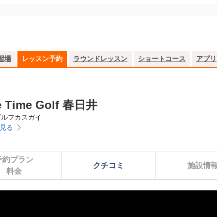
習場
レッスン予約
ラウンドレッスン
ショートコース
アプリ
fe Time Golf 春日井
ゴルフカスガイ
見る
予約プラン

クチコミ
施設情
料金