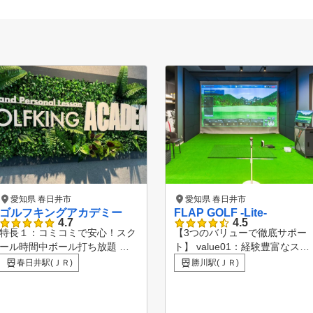
愛知県 春日井市
愛知県 春日井市
ゴルフキングアカデミー
FLAP GOLF -Lite-
4.7
4.5
リーみずなみコー
特長１：コミコミで安心！スク
【3つのバリューで徹底サポー
る、平日無料プレ
ール時間中ボール打ち放題 特
ト】 value01：経験豊富なスタ
用可、ゴルフ場利用
長２：セミプライベートレッス
ッフ お客様一人ひとりに合わ
春日井駅(ＪＲ)
勝川駅(ＪＲ)
。詳しくは店頭で
ンだからわかりやすい！ 特長
せたトレーニングやアドバイス
３：弾道計測器で正確な飛距離
を。 value02：最新の機器を使
て、 愛知県で第7
や方向性を確認！ 特長４：iPa
用したレッスン 最新のシュミ