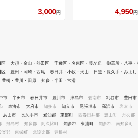
dを使って自身のスイングを客
レーターを使用して徹底分析!!
nking/lesson-kuchi
観的にチェック
value03：LINEを通じてコミュ
3,000
4,950
円
円
ニケーション トレーニング後
入会者には、金
もしっかりとフォロー致します
！ ② ライフス
。
ます。 曜日毎
す。 ③ 完全少
5名に対して、
ン方式で指導しま
ン 夏は涼しく、
⑤ 初めての方か
西区
大須・金山・熱田区
千種区・名東区・藤が丘
御器所・八事・
ニアは小学1年生
川区
豊田・岡崎・西尾
春日井・小牧・犬山
日進・長久手・みよし
個別にカリキュ
豊橋・豊川・田原
知多・半田・常滑
ます。 ⑥ 練習
種類以上の練習
提案します。 ⑦
戸市
半田市
春日井市
豊川市
津島市
碧南市
刈谷市
豊田市
ンド コースデ
きます。 ⑧ ラ
市
東海市
大府市
知多市
知立市
尾張旭市
高浜市
岩倉市
ビューから中上
あま市
長久手市
愛知郡 東郷町
西春日井郡 豊山町
丹羽郡
ト。 ～プラ
郡 飛島村
知多郡 阿久比町
知多郡 東浦町
知多郡 南知多町
、曜日・時間帯別
ております。 ご
設楽郡 東栄町
北設楽郡 豊根村