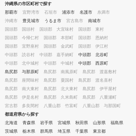
沖縄県の市区町村で探す
那覇市
宜野湾市
石垣市
浦添市
名護市
糸満市
沖縄市
豊見城市
うるま市
宮古島市
南城市
国頭郡 国頭村
国頭郡 大宜味村
国頭郡 東村
国頭郡 今帰仁村
国頭郡 本部町
国頭郡 恩納村
国頭郡 宜野座村
国頭郡 金武町
国頭郡 伊江村
中頭郡 読谷村
中頭郡 嘉手納町
中頭郡 北谷町
中頭郡 北中城村
中頭郡 中城村
中頭郡 西原町
島尻郡 与那原町
島尻郡 南風原町
島尻郡 渡嘉敷村
島尻郡 座間味村
島尻郡 粟国村
島尻郡 渡名喜村
島尻郡 南大東村
島尻郡 北大東村
島尻郡 伊平屋村
島尻郡 伊是名村
島尻郡 久米島町
島尻郡 八重瀬町
宮古郡 多良間村
八重山郡 竹富町
八重山郡 与那国町
都道府県から探す
北海道
青森県
岩手県
宮城県
秋田県
山形県
福島県
茨城県
栃木県
群馬県
埼玉県
千葉県
東京都