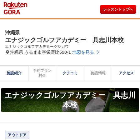
レッスントップへ
沖縄県
エナジックゴルフアカデミー 具志川本校
エナジックゴルフアカデミーグシカワ
沖縄県 うるま市字栄野比590-1
地図を見る
予約プラン

施設紹介
クチコミ
施設情報
アクセス
料金
エナジックゴルフアカデミー 具志川
本校
アウトドア