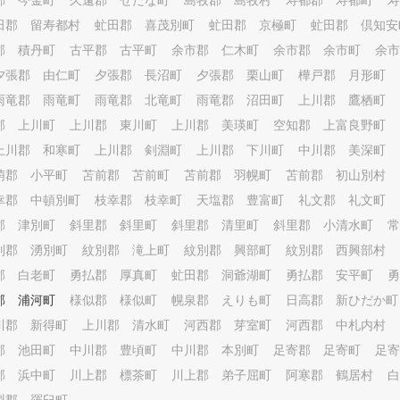
郡 今金町
久遠郡 せたな町
島牧郡 島牧村
寿都郡 寿都町
寿
田郡 留寿都村
虻田郡 喜茂別町
虻田郡 京極町
虻田郡 倶知安
郡 積丹町
古平郡 古平町
余市郡 仁木町
余市郡 余市町
余市
夕張郡 由仁町
夕張郡 長沼町
夕張郡 栗山町
樺戸郡 月形町
雨竜郡 雨竜町
雨竜郡 北竜町
雨竜郡 沼田町
上川郡 鷹栖町
郡 上川町
上川郡 東川町
上川郡 美瑛町
空知郡 上富良野町
上川郡 和寒町
上川郡 剣淵町
上川郡 下川町
中川郡 美深町
萌郡 小平町
苫前郡 苫前町
苫前郡 羽幌町
苫前郡 初山別村
幸郡 中頓別町
枝幸郡 枝幸町
天塩郡 豊富町
礼文郡 礼文町
郡 津別町
斜里郡 斜里町
斜里郡 清里町
斜里郡 小清水町
常
別郡 湧別町
紋別郡 滝上町
紋別郡 興部町
紋別郡 西興部村
郡 白老町
勇払郡 厚真町
虻田郡 洞爺湖町
勇払郡 安平町
勇
郡 浦河町
様似郡 様似町
幌泉郡 えりも町
日高郡 新ひだか町
川郡 新得町
上川郡 清水町
河西郡 芽室町
河西郡 中札内村
郡 池田町
中川郡 豊頃町
中川郡 本別町
足寄郡 足寄町
足寄
郡 浜中町
川上郡 標茶町
川上郡 弟子屈町
阿寒郡 鶴居村
白