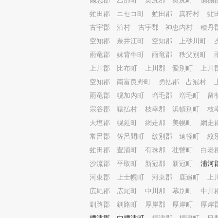
爾志郡 乙部町
奥尻郡 奥尻町
瀬棚
虻田郡 ニセコ町
虻田郡 真狩村
虻
古宇郡 泊村
古宇郡 神恵内村
積丹
空知郡 奈井江町
空知郡 上砂川町
雨竜郡 妹背牛町
雨竜郡 秩父別町
上川郡 比布町
上川郡 愛別町
上川
空知郡 南富良野町
勇払郡 占冠村
雨竜郡 幌加内町
増毛郡 増毛町
留
宗谷郡 猿払村
枝幸郡 浜頓別町
枝
天塩郡 幌延町
網走郡 美幌町
網走
常呂郡 佐呂間町
紋別郡 遠軽町
紋
虻田郡 豊浦町
有珠郡 壮瞥町
白老
沙流郡 平取町
新冠郡 新冠町
浦河
河東郡 上士幌町
河東郡 鹿追町
上
広尾郡 広尾町
中川郡 幕別町
中川
釧路郡 釧路町
厚岸郡 厚岸町
厚岸