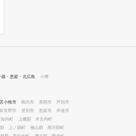
千歳・恵庭・北広島
小樽
苫小牧市
稚内市
美唄市
芦別市
富良野市
登別市
恵庭市
伊達市
 知内町
上磯郡 木古内町
郡 上ノ国町
檜山郡 厚沢部町