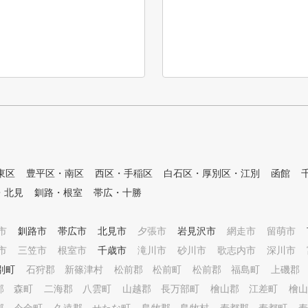
東区
豊平区・南区
西区・手稲区
白石区・厚別区・江別
函館
・北見
釧路・根室
帯広・十勝
市
釧路市
帯広市
北見市
夕張市
岩見沢市
網走市
留萌市
市
三笠市
根室市
千歳市
滝川市
砂川市
歌志内市
深川市
別町
石狩郡 新篠津村
松前郡 松前町
松前郡 福島町
上磯郡
郡 森町
二海郡 八雲町
山越郡 長万部町
檜山郡 江差町
檜山