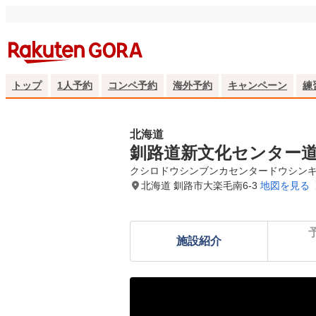
トップ
1人予約
コンペ予約
海外予約
キャンペーン
練
北海道
釧路道新文化センター
クシロドウシンブンカセンタードウシン
北海道 釧路市大楽毛南6-3
地図を見る
施設紹介