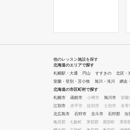
他のレッスン施設を探す
北海道のエリアで探す
札幌駅・大通
円山
すすきの
北区・
室蘭・登別・苫小牧
旭川・滝川
網走
北海道の市区町村で探す
札幌市
函館市
小樽市
旭川市
室蘭
江別市
赤平市
紋別市
士別市
名寄
北広島市
石狩市
北斗市
石狩郡 当
亀田郡 七飯町
茅部郡 鹿部町
茅部