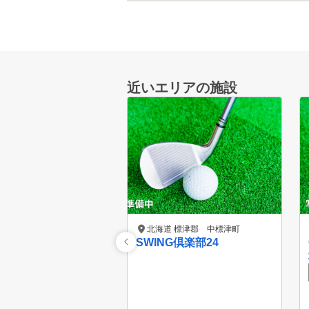
近いエリアの施設
北海道 標津郡 中標津町
SWING倶楽部24