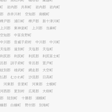
都郡 黒松内町
磯谷郡 蘭越町
町
岩内郡 共和町
岩内郡 岩内町
郡 赤井川村
空知郡 南幌町
樺戸郡 浦臼町
樺戸郡 新十津川町
上川郡 東神楽町
上川郡 当麻町
空知郡 中富良野町
中川郡 音威子府村
中川郡 中川町
天塩郡 遠別町
天塩郡 天塩町
利尻郡 利尻町
利尻郡 利尻富士町
呂郡 訓子府町
常呂郡 置戸町
紋別郡 雄武町
網走郡 大空町
払郡 むかわ町
沙流郡 日高町
河東郡 音更町
河東郡 士幌町
河西郡 更別村
広尾郡 大樹町
郡 陸別町
十勝郡 浦幌町
糠郡 白糠町
野付郡 別海町