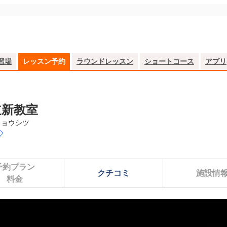
習場
レッスン予約
ラウンドレッスン
ショートコース
アプリ
道新教室
キョウシツ
予約プラン

クチコミ
施設情
料金