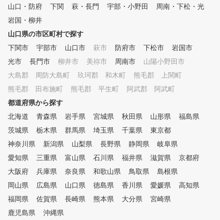
山口・防府
下関
萩・長門
宇部・小野田
周南・下松・光
岩国・柳井
山口県の市区町村で探す
下関市
宇部市
山口市
萩市
防府市
下松市
岩国市
光市
長門市
柳井市
美祢市
周南市
山陽小野田市
大島郡 周防大島町
玖珂郡 和木町
熊毛郡 上関町
熊毛郡 田布施町
熊毛郡 平生町
阿武郡 阿武町
都道府県から探す
北海道
青森県
岩手県
宮城県
秋田県
山形県
福島県
茨城県
栃木県
群馬県
埼玉県
千葉県
東京都
神奈川県
新潟県
山梨県
長野県
静岡県
岐阜県
愛知県
三重県
富山県
石川県
福井県
滋賀県
京都府
大阪府
兵庫県
奈良県
和歌山県
鳥取県
島根県
岡山県
広島県
山口県
徳島県
香川県
愛媛県
高知県
福岡県
佐賀県
長崎県
熊本県
大分県
宮崎県
鹿児島県
沖縄県