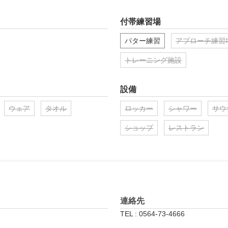
付帯練習場
パター練習
アプローチ練習
トレーニング施設
設備
ウェア
タオル
ロッカー
シャワー
サウ
ショップ
レストラン
連絡先
TEL : 0564-73-4666