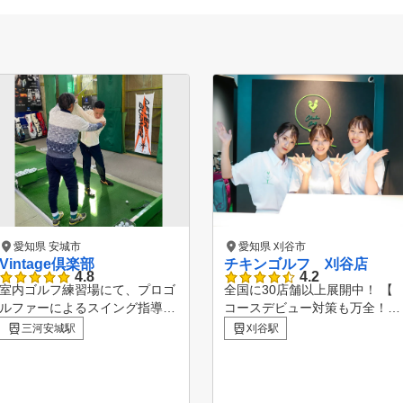
愛知県 安城市
愛知県 刈谷市
Vintage倶楽部
チキンゴルフ 刈谷店
4.8
4.2
室内ゴルフ練習場にて、プロゴ
全国に30店舗以上展開中！ 【
ルファーによるスイング指導を
コースデビュー対策も万全！最
受けて頂く事が可能です。 ラ
新のシミュレーションマシン】
三河安城駅
刈谷駅
ウンドで上手くいかなかった部
チキンゴルフにお通い頂いてい
分や自分では気付かないような
る会員様の約半数は、クラブを
良くないクセなども相談して直
握ったことのない！といった初
す練習ができます。
心者の状態でご来店くださって