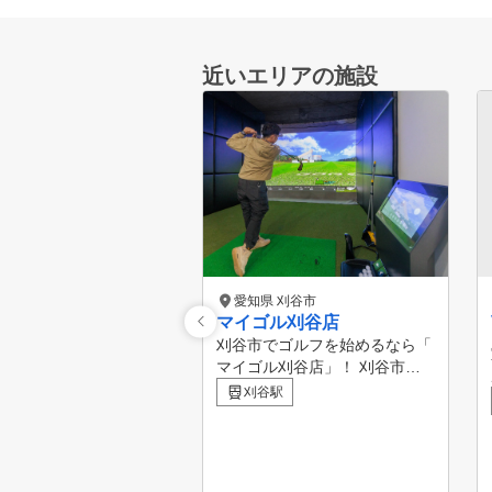
近いエリアの施設
愛知県 刈谷市
マイゴル刈谷店
刈谷市でゴルフを始めるなら「
マイゴル刈谷店」！ 刈⾕市⾼
松町に位置する「マイゴル刈谷
刈谷駅
店」は、2025年11月オープン
の会員制インドアゴルフスタジ
オです。 刈谷駅から徒歩10分
、駐車場完備という好アクセス