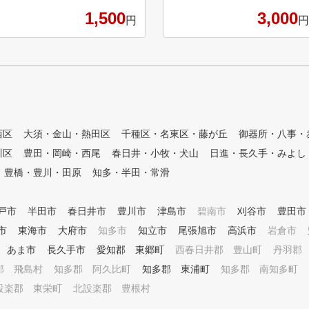
おります。 お客様の目標やお
1,500
3,000
円
円
悩みに合わせてクラブの握り方
から正しいフォーム、コースデ
ビューに必要なラウンドマナー
まで ご希望の内容でレッスン
を行い、楽しくゴルフを続けら
れるサポートをさせていただき
ます！ ゴルフ始めたての時こ
そ、ゴルフスクールで正しいフ
西区
大須・金山・熱田区
千種区・名東区・藤が丘
ォームやマナーを学び、効率よ
御器所・八事・
く楽しく上達していきましょう
川区
豊田・岡崎・西尾
春日井・小牧・犬山
日進・長久手・みよし
！ もちろん経験者の方も、100
豊橋・豊川・田原
知多・半田・常滑
切りや苦手な部分のサポートを
行い ゴルフ仲間を わっ！と驚
かせる成果を出せるようお手伝
戸市
半田市
春日井市
豊川市
津島市
碧南市
刈谷市
豊田市
いさせていただきます！ イン
市
東海市
大府市
知多市
知立市
ドアゴルフで天候を気にせず、
尾張旭市
高浜市
岩倉市
いつでも練習でき 最新のシミ
あま市
長久手市
愛知郡 東郷町
西春日井郡 豊山町
丹羽郡
ュレーションマシンで、実際に
郡 飛島村
知多郡 阿久比町
知多郡 東浦町
知多郡 南知多町
コースをまわるのに近い感覚で
練習できるから、コースデビュ
設楽郡 東栄町
北設楽郡 豊根村
ー対策も万全です。 周りを気