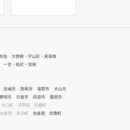
むことができます。 〈POINT0
1〉初心者からプロまで指導可
能 〈POINT02〉最新のテクノ
ロジーを導入 〈POINT03〉デ
ータをもとにしたスイング指導
〈POINT04〉専属トレーナーと
のマンツーマンレッスン 〈POI
NT05〉予約がスマホで完結 〈
POINT06〉全店舗の専用に駐車
場を完備
赤池
大曽根・守山区・尾張旭
一宮・稲沢・清洲
安城市
西尾市
蒲郡市
犬山市
豊明市
日進市
田原市
愛西市
 大口町
丹羽郡 扶桑町
知多郡 美浜町
知多郡 武豊町