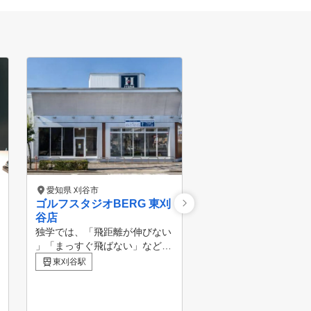
愛知県 刈谷市
愛知県 安城市
ゴルフスタジオBERG 東刈
John Brecon 安
谷店
三河安城駅
独学では、「飛距離が伸びない
」「まっすぐ飛ばない」など、
変な癖がついてしまうことがあ
東刈谷駅
ります。 BERGならプロがあな
たの状態に合わせて指導するの
で、余裕をもってラウンドに望