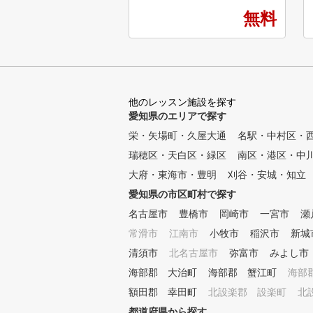
で、24時間365日通い放題なの
無料
で、仕事帰りや買い物ついでに
手ぶらで気軽に練習できるのが
魅力です。 まだクラブ握った
事ない方、知識ゼロ、経験ゼロ
の方、大歓迎です！周りの目も
気にせずレベルアップできる！
他のレッスン施設を探す
女性コーチ在籍しているので、
愛知県のエリアで探す
女性お一人様でも安心して通え
る！ 最新のゴルフシミュレー
栄・矢場町・久屋大通
名駅・中村区・
ターを完備しており、ショット
瑞穂区・天白区・緑区
南区・港区・中
データをもとに効率的にスイン
グチェックが可能です。 初心
大府・東海市・豊明
刈谷・安城・知立
者からでも楽しめる「マイゴル
愛知県の市区町村で探す
」で、理想のゴルフスタイルを
名古屋市
見つけてみませんか？ まずは
豊橋市
岡崎市
一宮市
瀬
一度見学だけでもOK！無料体
常滑市
江南市
小牧市
稲沢市
新城
験レッスンをお気軽に申込みく
清須市
北名古屋市
弥富市
みよし市
ださい。 無料見学・体験受付
中！
海部郡 大治町
海部郡 蟹江町
海部
額田郡 幸田町
北設楽郡 設楽町
北
都道府県から探す