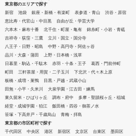
いをさせていただきます。
東京都のエリアで探す
新宿
池袋
銀座・新橋・有楽町
表参道・青山
渋谷・原宿
恵比寿・代官山・中目黒
自由が丘・学芸大学
六本木・麻布十番
北千住・町屋・亀有
錦糸町・小岩・青砥
吉祥寺・荻窪・三鷹
立川・国立・国分寺
八王子・日野・昭島
中野・高円寺・阿佐ヶ谷
品川・大森・蒲田
上野・日本橋・浅草
日暮里・駒込・千駄木
赤羽・十条・王子
葛西・門前仲町
町田
三軒茶屋・用賀・二子玉川
下北沢・代々木上原
板橋・成増・巣鴨
目黒・戸越・武蔵小山
田無・小平・久米川
大泉学園・江古田・練馬
東久留米・ひばりヶ丘
調布・府中
多摩・聖蹟桜ヶ丘・稲城
経堂・成城学園・狛江
飯田橋・四谷・御茶ノ水
笹塚・下高井戸・千歳烏山
青梅・拝島
東京都の市区町村で探す
千代田区
中央区
港区
新宿区
文京区
台東区
墨田区