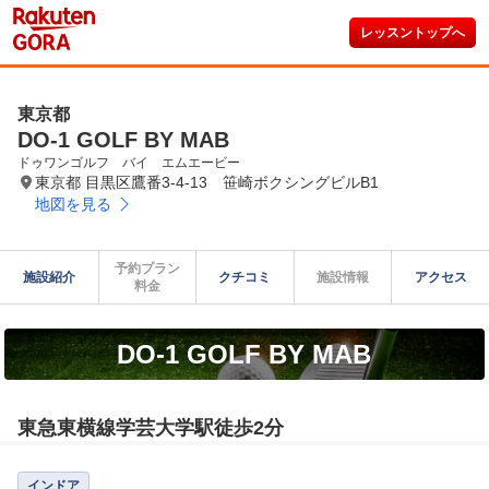
レッスントップへ
東京都
DO-1 GOLF BY MAB
ドゥワンゴルフ　バイ　エムエービー
東京都 目黒区鷹番3-4-13 笹崎ボクシングビルB1
地図を見る
予約プラン

施設紹介
クチコミ
施設情報
アクセス
料金
DO-1 GOLF BY MAB
東急東横線学芸大学駅徒歩2分
インドア