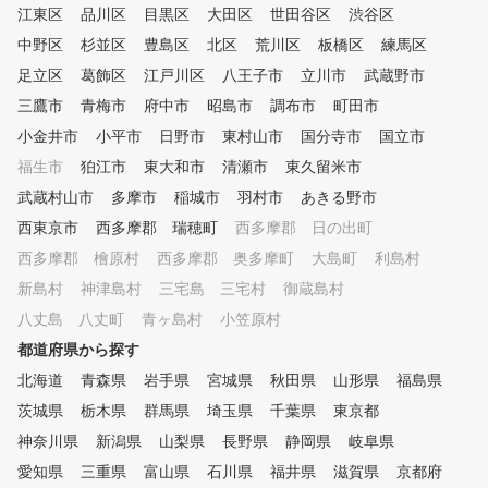
江東区
品川区
目黒区
大田区
世田谷区
渋谷区
中野区
杉並区
豊島区
北区
荒川区
板橋区
練馬区
足立区
葛飾区
江戸川区
八王子市
立川市
武蔵野市
三鷹市
青梅市
府中市
昭島市
調布市
町田市
小金井市
小平市
日野市
東村山市
国分寺市
国立市
福生市
狛江市
東大和市
清瀬市
東久留米市
武蔵村山市
多摩市
稲城市
羽村市
あきる野市
西東京市
西多摩郡 瑞穂町
西多摩郡 日の出町
西多摩郡 檜原村
西多摩郡 奥多摩町
大島町
利島村
新島村
神津島村
三宅島 三宅村
御蔵島村
八丈島 八丈町
青ヶ島村
小笠原村
都道府県から探す
北海道
青森県
岩手県
宮城県
秋田県
山形県
福島県
茨城県
栃木県
群馬県
埼玉県
千葉県
東京都
神奈川県
新潟県
山梨県
長野県
静岡県
岐阜県
愛知県
三重県
富山県
石川県
福井県
滋賀県
京都府