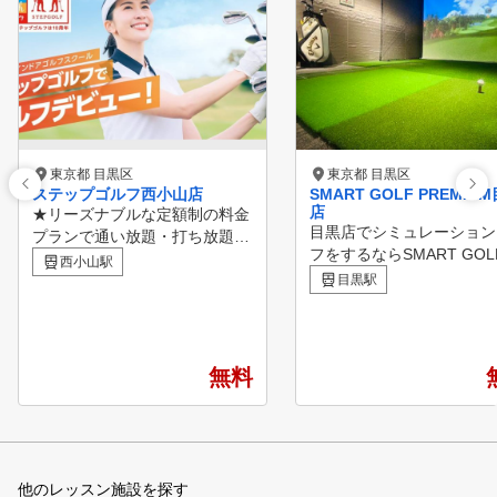
東京都 目黒区
東京都 目黒区
ステップゴルフ西小山店
SMART GOLF PREMIU
店
★リーズナブルな定額制の料金
目黒店でシミュレーション
プランで通い放題・打ち放題！
フをするならSMART GO
★東急目黒線「西小山駅」徒歩
西小山駅
目黒店は2ルームの完全個
３分 ★クラブ、シューズすべ
目黒駅
集中してゴルフ練習をして
てレンタル無料！ ★上級者だ
だけます。 正確なデータに基
けでなく、初心者の方も多数在
づいた練習や、60分間の
籍！ ★女性も気軽に通えます
ナルレッスンも行っている
！ ★コースレッスンも毎月20
無料
日々のお悩み解決やスキル
回以上開催中！ ★ステップゴ
プをしていただける環境を
ルフ認定コーチによるレッスン
意しています。 洗練され
★インドアゴルフスクールNo1
内でゴルフに熱中し、さら
の店舗数
ゴルフのレベルアップのお
他のレッスン施設を探す