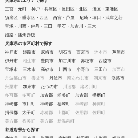
兵庫県のエリアで探す
垂水店限定となっております。 北区店のご予約はこち
までお問合せ下さい。
らから！ https://gora.golf.rakuten.co.jp/lesson/school/g
三宮・元町
神戸・兵庫区・長田区・北区
灘区・東灘区
uide/3118
須磨区・垂水区・西区
西宮・芦屋
尼崎・塚口・武庫之荘
宝塚・川西・伊丹・三田
明石・加古川・三木
姫路・播州赤穂
兵庫県の市区町村で探す
神戸市
姫路市
尼崎市
明石市
西宮市
洲本市
芦屋市
伊丹市
相生市
豊岡市
加古川市
赤穂市
西脇市
宝塚市
三木市
高砂市
川西市
小野市
三田市
加西市
丹波篠山市
養父市
丹波市
南あわじ市
朝来市
淡路市
宍粟市
加東市
たつの市
川辺郡 猪名川町
多可郡 多可町
加古郡 稲美町
加古郡 播磨町
神崎郡 市川町
神崎郡 福崎町
神崎郡 神河町
揖保郡 太子町
赤穂郡 上郡町
佐用郡 佐用町
美方郡 香美町
美方郡 新温泉町
都道府県から探す