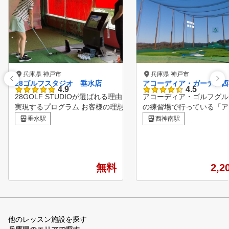
兵庫県 神戸市
兵庫県 神戸市
28ゴルフスタジオ 垂水店
アコーディア・ガーデン西
4.9
4.5
28GOLF STUDIOが選ばれる理由 Point.01 理想の姿を
アコーディア・ゴルフグル
実現するプログラム お客様の理想の姿を実現するため
の練習場で行っている「ア
のレッスンプログラムを計画します。スイング徹底コ
ディア・ゴルフ・アカデミ
垂水駅
西神南駅
ース、飛距離アップコース、スコアアップコースなど
を開催しています。 レベル別
などスイングのレッスンだけではなくゴルフに特化し
クラス・少人数で1回60分
たトレーニングやコース戦略方法も実施していきます
ッスン。 毎日開講してい
。 Point.02 コースでも練習場でもオンラインでサポー
ので、ご自身のスケジュー
無料
2,2
トレッスン対応 コースを回られた際、練習場で練習さ
合わせてクラスが選べます
れた際に動画で確認し、いつでもサポートします。練
また、アコーディア・ゴル
習内容もトレーナーが計画するため目標達成への近道
ループのゴルフ場でのコー
を作り出します。 Point.03 24時間 VIP ROOMを完備
ッスンもあり、より実践的
個室のVIP ROOMを完備し、上質なプライベート空間
キルアップができます。 詳細
他のレッスン施設を探す
でレッスン、トレーニングを行えます。※VIPROOMは
はアコーディア・ガーデン