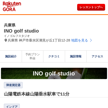
レッスントップへ
兵庫県
INO golf studio
イノゴルフスタジオ
兵庫県 神戸市垂水区潮見が丘1丁目12-28
地図を見る
予約プラン

施設紹介
クチコミ
施設情報
アクセス
料金
INO golf studio
弾道測定器
山陽電鉄本線山陽垂水駅車で11分
インドア