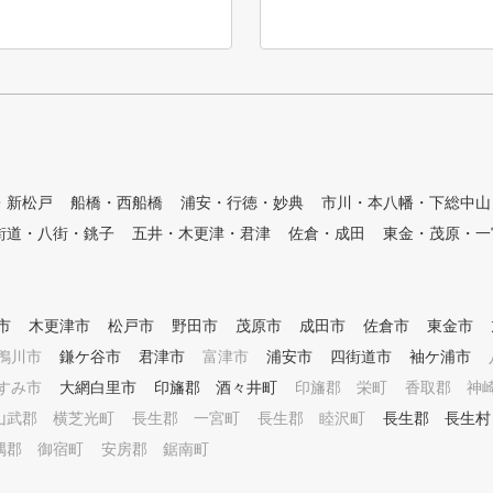
ップゴルフの急成長を受け、新
たにスイング解析機の導入や24
時間営業店舗(一部店舗除く)等
、ユーザーの希望に最大限応え
たステップゴルフのアップデー
ト型店舗となります。 有名シ
ョッピングセンターにも数多く
出店しております。 【stepゴル
フが選ばれる理由】 ■01：安心
・新松戸
船橋・西船橋
浦安・行徳・妙典
市川・本八幡・下総中山
の定額制で通い放題・打ち放題
街道・八街・銚子
五井・木更津・君津
佐倉・成田
東金・茂原・一
個人練習とコーチレッスンを組
み合わせて、自分のペースで上
達を目指しましょう！ 通えば
通うほど、コスパの良さを実感
市
木更津市
松戸市
野田市
茂原市
していただけます！ ■02：女性
成田市
佐倉市
東金市
も初心者も気軽に通える！ 会
鴨川市
鎌ケ谷市
君津市
富津市
浦安市
四街道市
袖ケ浦市
員の約4割が女性、およそ半数
すみ市
大網白里市
印旛郡 酒々井町
印旛郡 栄町
香取郡 神
は未経験からのスタートです。
クラブやシューズの無料レンタ
山武郡 横芝光町
長生郡 一宮町
長生郡 睦沢町
長生郡 長生村
ルや3ヶ月でコースデビューを
隅郡 御宿町
安房郡 鋸南町
可能とする「初心者専用カリキ
ュラム」もご用意しています。