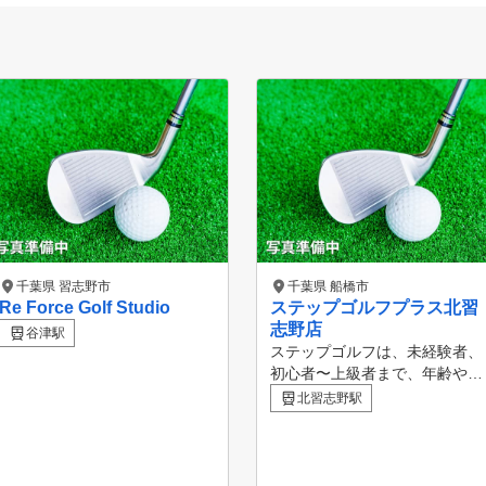
千葉県 習志野市
千葉県 船橋市
Re Force Golf Studio
ステップゴルフプラス北習
志野店
谷津駅
ステップゴルフは、未経験者、
初心者〜上級者まで、年齢や性
別を問わず、自分のペースでゴ
北習志野駅
ルフライフを楽しめるインドア
ゴルフスクールです！！ 全国
に100店舗以上あるから、あな
たの街にもきっとある。 ステ