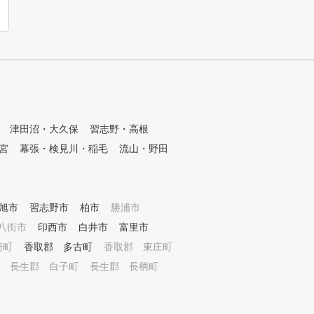
津田沼・大久保
習志野・高根
宮
幕張・検見川・稲毛
流山・野田
旭市
習志野市
柏市
勝浦市
八街市
印西市
白井市
富里市
崎町
香取郡 多古町
香取郡 東庄町
長生郡 白子町
長生郡 長柄町