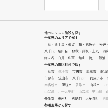
他のレッスン施設を探す
千葉県のエリアで探す
千葉・西千葉・都賀
柏・我孫子
松戸
八千代・勝田台
蘇我・鎌取・土気
四
鎌ヶ谷・白井・印西
館山・鴨川・勝浦
千葉県の市区町村で探す
千葉市
銚子市
市川市
船橋市
館山
市原市
流山市
八千代市
我孫子市
南房総市
匝瑳市
香取市
山武市
い
山武郡 九十九里町
山武郡 芝山町
長生郡 長南町
夷隅郡 大多喜町
夷
都道府県から探す