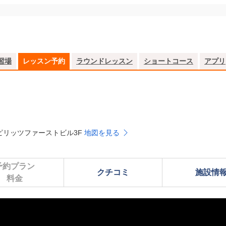
習場
レッスン予約
ラウンドレッスン
ショートコース
アプリ
グスピリッツファーストビル3F
地図を見る
予約プラン

クチコミ
施設情
料金