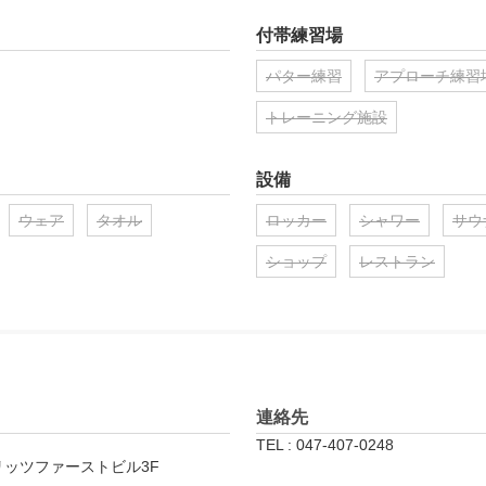
付帯練習場
パター練習
アプローチ練習
トレーニング施設
設備
ウェア
タオル
ロッカー
シャワー
サウ
ショップ
レストラン
連絡先
TEL : 047-407-0248
ピリッツファーストビル3F