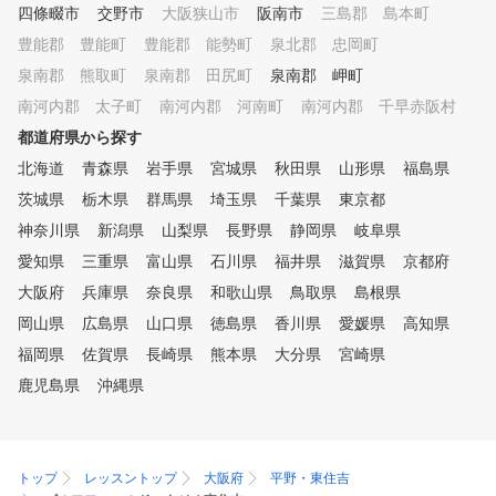
四條畷市
交野市
大阪狭山市
阪南市
三島郡 島本町
豊能郡 豊能町
豊能郡 能勢町
泉北郡 忠岡町
泉南郡 熊取町
泉南郡 田尻町
泉南郡 岬町
南河内郡 太子町
南河内郡 河南町
南河内郡 千早赤阪村
都道府県から探す
北海道
青森県
岩手県
宮城県
秋田県
山形県
福島県
茨城県
栃木県
群馬県
埼玉県
千葉県
東京都
神奈川県
新潟県
山梨県
長野県
静岡県
岐阜県
愛知県
三重県
富山県
石川県
福井県
滋賀県
京都府
大阪府
兵庫県
奈良県
和歌山県
鳥取県
島根県
岡山県
広島県
山口県
徳島県
香川県
愛媛県
高知県
福岡県
佐賀県
長崎県
熊本県
大分県
宮崎県
鹿児島県
沖縄県
トップ
レッスントップ
大阪府
平野・東住吉