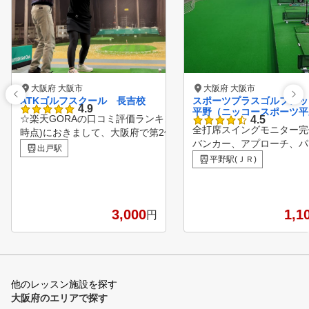
大阪府 大阪市
大阪府 大阪市
ATKゴルフスクール 長吉校
スポーツプラスゴルフレッ
4.9
平野（ニッコースポーツ平
☆楽天GORAの口コミ評価ランキング(※2024年7月15日
4.5
）
全打席スイングモニター
時点)におきまして、大阪府で第2位(全273 施設中)にラン
バンカー、アプローチ、パ
クインいたしました！！ ランキングページ https://gora.g
出戸駅
、傾斜練習場があります。
olf.rakuten.co.jp/doc/special/ranking/lesson-kuchikomi/os
平野駅(ＪＲ)
合フィットネスクラブに併
aka.html#ranking ※契約上、練習場名を記載できないの
ているのでマシンジム、プ
で、ご予約時お伝えいたします※ ［DMや郵送物を施設
利用のオプショントレーニ
に送らないでください。何かご用件がある場合は直接電
3,000
も取組む事が出来ます。 【UG
1,1
円
話ください］ 当スクールは一般的なスクールのような入
M方式とは】 Utilizing Grav
会手続きや受講回数の縛りは無く、その都度１回払いで
Movement Methodの頭
す。 来たいときにレッスンを受けに来るというシステム
取り、Utilizing（利用）、Gr
で、レッスン開催日の時間内でしたらいつでも可能です
y（重力）、Movement（
。記載以外の時間帯でも対応可能ですので、お気軽にお
）を意味しています。 私
他のレッスン施設を探す
問い合わせ下さい。 空いてる時間帯ですと生徒数１人の
のゴルフスクールではUG
大阪府のエリアで探す
場合もありますし、混んでいる時は４人くらいの場合も