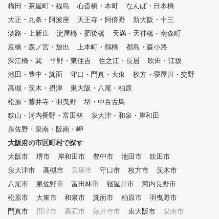
論を採用し、クラブ（道具
あります。 初めてクラブを握るような初心者も沢山いま
梅田・茶屋町・福島
心斎橋・本町
なんば・日本橋
最大限に使い、優しく身体
すし、シングルハンデの上級者や競技ゴルファーまで、
大正・九条・阿波座
天王寺・阿倍野
新大阪・十三
イプに合ったスイングを身
幅広いレベルの生徒さんがいますので、どのレベルの方
けることを目標としていま
でも大歓迎です！ 男女比は半々くらいで、年齢層は14歳
淡路・上新庄
淀屋橋・肥後橋
天満・天神橋・南森町
筋肉に頼って力を発揮する
～78歳まで幅広くおります。 週１回のペースで通われて
京橋・森ノ宮・放出
上本町・鶴橋
都島・森小路
はなく、重力による負担を
る方が多いですが、月に１回～２回の方もいますので、
入れ、体幹部の筋肉を伸張
深江橋・巽
お好きなペースで受講して頂ければと思います。 練習場
平野・東住吉
住之江・長居
吹田・江坂
び縮み）させ、その反発力
でのレッスンの他に、 ラウンドレッスン(月に６回～８回
池田・豊中・箕面
守口・門真・大東
枚方・寝屋川・交野
き出すことで力を生み出す
開催)や、 クラブフィッティング(クラブについての相談)
高槻・茨木・摂津
東大阪・八尾・柏原
の使い方、肩甲骨と股関節
等も行っています。
動域を拡げ、柔軟性を確保
松原・藤井寺・羽曳野
堺・中百舌鳥
それぞれの身体のタイプに
狭山・河内長野・富田林
泉大津・和泉・岸和田
た効率的かつ、楽な動きで
限のポテンシャルを発揮す
泉佐野・泉南・阪南・岬
イングを習得し確実な上達
大阪府の市区町村で探す
約束します。
大阪市
堺市
岸和田市
豊中市
池田市
吹田市
泉大津市
高槻市
貝塚市
守口市
枚方市
茨木市
八尾市
泉佐野市
富田林市
寝屋川市
河内長野市
松原市
大東市
和泉市
箕面市
柏原市
羽曳野市
門真市
摂津市
高石市
藤井寺市
東大阪市
泉南市