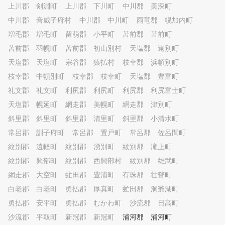
上川郡 剣淵町
上川郡 下川町
中川郡 美深町
中川郡 音威子府村
中川郡 中川町
雨竜郡 幌加内町
増毛郡 増毛町
留萌郡 小平町
苫前郡 苫前町
苫前郡 羽幌町
苫前郡 初山別村
天塩郡 遠別町
天塩郡 天塩町
宗谷郡 猿払村
枝幸郡 浜頓別町
枝幸郡 中頓別町
枝幸郡 枝幸町
天塩郡 豊富町
礼文郡 礼文町
利尻郡 利尻町
利尻郡 利尻富士町
天塩郡 幌延町
網走郡 美幌町
網走郡 津別町
斜里郡 斜里町
斜里郡 清里町
斜里郡 小清水町
常呂郡 訓子府町
常呂郡 置戸町
常呂郡 佐呂間町
紋別郡 遠軽町
紋別郡 湧別町
紋別郡 滝上町
紋別郡 興部町
紋別郡 西興部村
紋別郡 雄武町
網走郡 大空町
虻田郡 豊浦町
有珠郡 壮瞥町
白老郡 白老町
勇払郡 厚真町
虻田郡 洞爺湖町
勇払郡 安平町
勇払郡 むかわ町
沙流郡 日高町
沙流郡 平取町
新冠郡 新冠町
浦河郡 浦河町