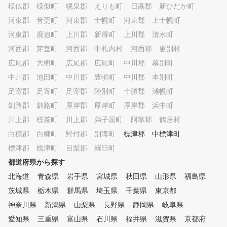
様似郡 様似町
幌泉郡 えりも町
日高郡 新ひだか町
河東郡 音更町
河東郡 士幌町
河東郡 上士幌町
河東郡 鹿追町
上川郡 新得町
上川郡 清水町
河西郡 芽室町
河西郡 中札内村
河西郡 更別村
広尾郡 大樹町
広尾郡 広尾町
中川郡 幕別町
中川郡 池田町
中川郡 豊頃町
中川郡 本別町
足寄郡 足寄町
足寄郡 陸別町
十勝郡 浦幌町
釧路郡 釧路町
厚岸郡 厚岸町
厚岸郡 浜中町
川上郡 標茶町
川上郡 弟子屈町
阿寒郡 鶴居村
白糠郡 白糠町
野付郡 別海町
標津郡 中標津町
標津郡 標津町
目梨郡 羅臼町
都道府県から探す
北海道
青森県
岩手県
宮城県
秋田県
山形県
福島県
茨城県
栃木県
群馬県
埼玉県
千葉県
東京都
神奈川県
新潟県
山梨県
長野県
静岡県
岐阜県
愛知県
三重県
富山県
石川県
福井県
滋賀県
京都府