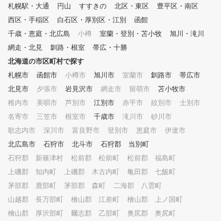
札幌駅・大通
円山
すすきの
北区・東区
豊平区・南区
西区・手稲区
白石区・厚別区・江別
函館
千歳・恵庭・北広島
小樽
室蘭・登別・苫小牧
旭川・滝川
網走・北見
釧路・根室
帯広・十勝
北海道の市区町村で探す
札幌市
函館市
小樽市
旭川市
室蘭市
釧路市
帯広市
北見市
夕張市
岩見沢市
網走市
留萌市
苫小牧市
稚内市
美唄市
芦別市
江別市
赤平市
紋別市
士別市
名寄市
三笠市
根室市
千歳市
滝川市
砂川市
歌志内市
深川市
富良野市
登別市
恵庭市
伊達市
北広島市
石狩市
北斗市
石狩郡 当別町
石狩郡 新篠津村
松前郡 松前町
松前郡 福島町
上磯郡 知内町
上磯郡 木古内町
亀田郡 七飯町
茅部郡 鹿部町
茅部郡 森町
二海郡 八雲町
山越郡 長万部町
檜山郡 江差町
檜山郡 上ノ国町
檜山郡 厚沢部町
爾志郡 乙部町
奥尻郡 奥尻町