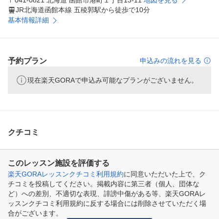
〒041-0821 北海道 函館市港町１丁目13-11
地図を見る
JR北海道函館本線 五稜郭駅から徒歩で10分
基本情報詳細
予約プラン
申込みの流れを見る
現在楽天GORAで申込み可能なプランがございません。
クチコミ
このレッスン施設を評価する
楽天GORAレッスンクチコミ利用規約
に同意いただいた上で、ク
チコミを投稿してください。掲載内容に第三者（個人、団体な
ど）への差別、不適切な表現、誹謗中傷がある等、楽天GORAレ
ッスンクチコミ利用規約に反する場合には削除させていただく場
合がございます。