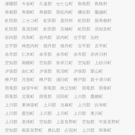
瀬棚郡 今金町
久遠郡 せたな町
島牧郡 島牧村
寿都郡 寿都町
寿都郡 黒松内町
磯谷郡 蘭越町
虻田郡 ニセコ町
虻田郡 真狩村
虻田郡 留寿都村
虻田郡 喜茂別町
虻田郡 京極町
虻田郡 倶知安町
岩内郡 共和町
岩内郡 岩内町
古宇郡 泊村
古宇郡 神恵内村
積丹郡 積丹町
古平郡 古平町
余市郡 仁木町
余市郡 余市町
余市郡 赤井川村
空知郡 南幌町
空知郡 奈井江町
空知郡 上砂川町
夕張郡 由仁町
夕張郡 長沼町
夕張郡 栗山町
樺戸郡 月形町
樺戸郡 浦臼町
樺戸郡 新十津川町
雨竜郡 妹背牛町
雨竜郡 秩父別町
雨竜郡 雨竜町
雨竜郡 北竜町
雨竜郡 沼田町
上川郡 鷹栖町
上川郡 東神楽町
上川郡 当麻町
上川郡 比布町
上川郡 愛別町
上川郡 上川町
上川郡 東川町
上川郡 美瑛町
空知郡 上富良野町
空知郡 中富良野町
空知郡 南富良野町
勇払郡 占冠村
上川郡 和寒町