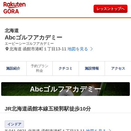
レッスントップへ
北海道
Abcゴルフアカデミー
エービーシーゴルフアカデミー
北海道 函館市港町１丁目13-11
地図を見る
予約プラン

施設紹介
クチコミ
施設情報
アクセス
料金
Abcゴルフアカデミー
JR北海道函館本線五稜郭駅徒歩10分
インドア