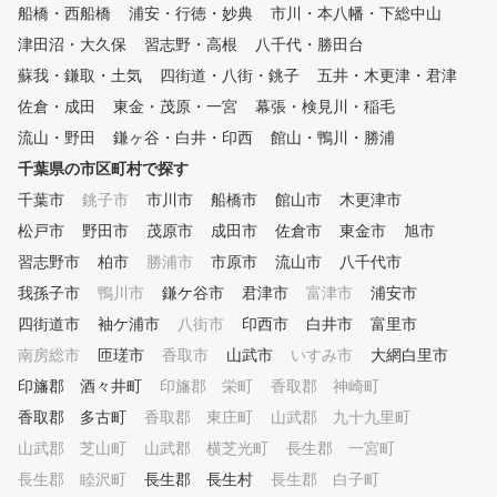
船橋・西船橋
浦安・行徳・妙典
市川・本八幡・下総中山
ことで上達をサポートしま
■POINT３ クラブフィッ
津田沼・大久保
習志野・高根
八千代・勝田台
ング 現在のクラブが合っ
蘇我・鎌取・土気
四街道・八街・銚子
五井・木更津・君津
るか、レッスンプロがチェ
いたします。また、次のス
佐倉・成田
東金・茂原・一宮
幕張・検見川・稲毛
プに向けて使うべきクラブ
流山・野田
鎌ヶ谷・白井・印西
館山・鴨川・勝浦
わせてご提案いたします。 
千葉県の市区町村で探す
OINT４ 筋力・柔軟性 ゴ
に必要な筋力は他のスポー
千葉市
銚子市
市川市
船橋市
館山市
木更津市
異なって限られています。
松戸市
野田市
茂原市
成田市
佐倉市
東金市
旭市
宅でも簡単にできるトレー
グメニューも合わせて提案
習志野市
柏市
勝浦市
市原市
流山市
八千代市
す。 ■POINT５ コース
我孫子市
鴨川市
鎌ケ谷市
君津市
富津市
浦安市
メント ほとんどのゴルフ
四街道市
袖ケ浦市
八街市
印西市
白井市
がこの部分でスコアをロス
富里市
います。スコアアップに重
南房総市
匝瑳市
香取市
山武市
いすみ市
大網白里市
コースマネジメントやメン
印旛郡 酒々井町
印旛郡 栄町
香取郡 神崎町
トレーニング含めてレッス
たします。
香取郡 多古町
香取郡 東庄町
山武郡 九十九里町
山武郡 芝山町
山武郡 横芝光町
長生郡 一宮町
長生郡 睦沢町
長生郡 長生村
長生郡 白子町