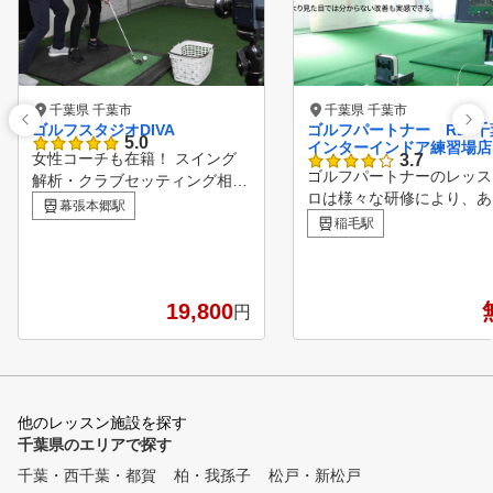
千葉県 千葉市
千葉県 千葉市
ゴルフスタジオDIVA
ゴルフパートナー R16千
5.0
インターインドア練習場店
女性コーチも在籍！ スイング
3.7
ゴルフパートナーのレッス
解析・クラブセッティング相談
ロは様々な研修により、あ
・深〜いゴルフのお悩みなど、
幕張本郷駅
る方面から生徒様の上達を
お任せください！ 当店はこん
稲毛駅
ートしています！ ビギナ
な方におすすめです！！ ・最
らベテランまで、全てのゴ
速最短でレベルアップしたい方
ァーを支える独自のメソッド
・競技志向の方 ・クラブ選び
19,800
POINT１ 診断・カルテ
円
で悩んでいる方 ・ショートゲ
弾道測定器・シミュレータ
ームが苦手な方 ☆未経験の方
用いて、現状把握を行う事
や始めたばかりの方でも、情熱
あなたに必要な練習方法を
があれば、当店は大歓迎です！
出します。 ■POINT２ 
グレッスン 弊社のレッス
他のレッスン施設を探す
ロは最新のスイング理論を
千葉県のエリアで探す
、お客様のスイングに合っ
千葉・西千葉・都賀
柏・我孫子
松戸・新松戸
適のスイング理論をご提案