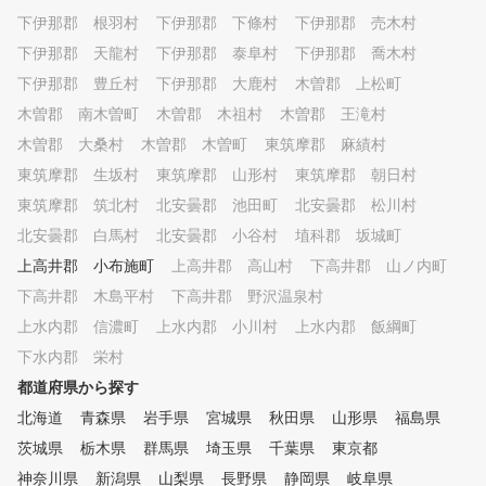
下伊那郡 根羽村
下伊那郡 下條村
下伊那郡 売木村
下伊那郡 天龍村
下伊那郡 泰阜村
下伊那郡 喬木村
下伊那郡 豊丘村
下伊那郡 大鹿村
木曽郡 上松町
木曽郡 南木曽町
木曽郡 木祖村
木曽郡 王滝村
木曽郡 大桑村
木曽郡 木曽町
東筑摩郡 麻績村
東筑摩郡 生坂村
東筑摩郡 山形村
東筑摩郡 朝日村
東筑摩郡 筑北村
北安曇郡 池田町
北安曇郡 松川村
北安曇郡 白馬村
北安曇郡 小谷村
埴科郡 坂城町
上高井郡 小布施町
上高井郡 高山村
下高井郡 山ノ内町
下高井郡 木島平村
下高井郡 野沢温泉村
上水内郡 信濃町
上水内郡 小川村
上水内郡 飯綱町
下水内郡 栄村
都道府県から探す
北海道
青森県
岩手県
宮城県
秋田県
山形県
福島県
茨城県
栃木県
群馬県
埼玉県
千葉県
東京都
神奈川県
新潟県
山梨県
長野県
静岡県
岐阜県