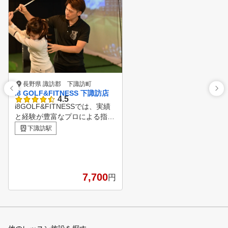
長野県 諏訪郡 下諏訪町
i8 GOLF&FITNESS 下諏訪店
4.5
i8GOLF&FITNESSでは、実績
と経験が豊富なプロによる指導
で、あなたのゴルフをサポート
下諏訪駅
させていただきます！ 低価格
で通いやすい少人数制ゴルフス
クールと、短期間で成果を出す
パーソナルレッスンを提供。
7,700
円
さらに、最新シミュレーション
ゴルフでスイングやショットデ
ータを可視化し、課題を的確に
分析。 見つけた課題と解決策
を、ご自身で反復練習すること