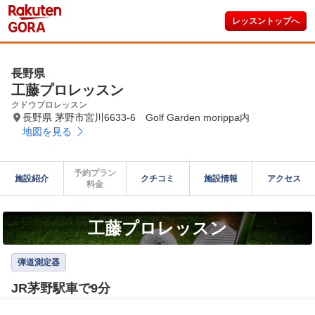
レッスントップへ
長野県
工藤プロレッスン
クドウプロレッスン
長野県 茅野市宮川6633-6 Golf Garden morippa内
地図を見る
予約プラン

施設紹介
クチコミ
施設情報
アクセス
料金
工藤プロレッスン
弾道測定器
JR茅野駅車で9分