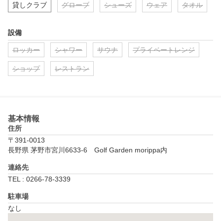
貸しクラブ
グローブ
シューズ
ウェア
タオル
設備
ロッカー
シャワー
サウナ
プライベートレンジ
ショップ
レストラン
基本情報
住所
〒391-0013
長野県 茅野市宮川6633-6　Golf Garden morippa内
連絡先
TEL : 0266-78-3339
駐車場
なし