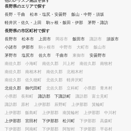
他のレッスン施設を探す
も可能です。 「ゴルフを始め
長野県のエリアで探す
たい」「スイングを安定させた
い」「飛距離を伸ばしたい」
長野・千曲
松本・塩尻・安曇野
飯山・中野・須坂
そんな方はぜひi8GOLF&FITNE
軽井沢・佐久・上田
駒ヶ根・飯田・伊那
茅野・諏訪
SSのプランを体験してくださ
い！
長野県の市区町村で探す
長野市
松本市
上田市
岡谷市
飯田市
諏訪市
須坂市
小諸市
伊那市
駒ヶ根市
中野市
大町市
飯山市
茅野市
塩尻市
佐久市
千曲市
東御市
安曇野市
南佐久郡 小海町
南佐久郡 川上村
南佐久郡 南牧村
南佐久郡 南相木村
南佐久郡 北相木村
南佐久郡 佐久穂町
北佐久郡 軽井沢町
北佐久郡 御代田町
北佐久郡 立科町
小県郡 青木村
小県郡 長和町
諏訪郡 下諏訪町
諏訪郡 富士見町
諏訪郡 原村
上伊那郡 辰野町
上伊那郡 箕輪町
上伊那郡 飯島町
上伊那郡 南箕輪村
上伊那郡 中川村
上伊那郡 宮田村
下伊那郡 松川町
下伊那郡 高森町
下伊那郡 阿南町
下伊那郡 阿智村
下伊那郡 平谷村