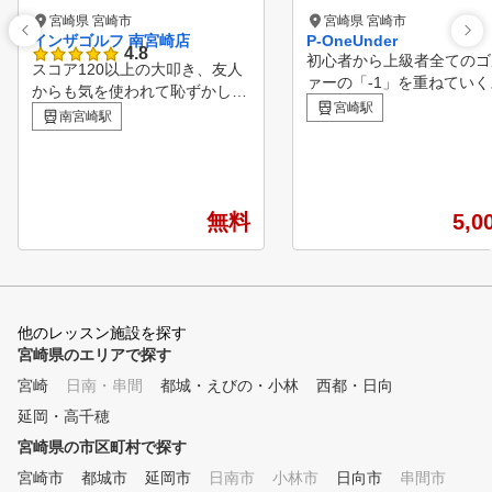
宮崎県 宮崎市
宮崎県 宮崎市
インザゴルフ 南宮崎店
P-OneUnder
4.8
初心者から上級者全てのゴ
スコア120以上の大叩き、友人
ァーの「-1」を重ねていく
からも気を使われて恥ずかしか
ア UPを目標に、充実した
宮崎駅
った。 １人で練習してもなか
南宮崎駅
時間を過ごしていただきた
なか上手くならずに、ゴルフが
いう想いで、地域最大級の
嫌いになってきた。 そんな経
空間「P-One Under」を
験はありませんか？ インザゴ
つくりました。 最先端の
ルフは、そんな初心者から中級
ュレーションマシンの導入
無料
5,0
者の方のゴルフライフを変える
ちろん、プロゴルファーか
ために生まれました。 好きな
ロのトレーナーまで、ゴル
だけ練習して・好きなだけコー
界のスペシャリストの声を
チに教えてもらっても月々11,9
させたワンランク上のイン
80円からという、通いやすいレ
施設です！ 大人のゴルフ
他のレッスン施設を探す
ッスンスタジオを実現しました
基地P-One Underを通じ
宮崎県のエリアで探す
。レッスンプロは有名パーソナ
崎を愛しすぎたゴルファー
ルゴルフレッスンスタジオ出身
宮崎
日南・串間
都城・えびの・小林
西都・日向
えることを願っております
者・ドラコンプロ・名門コース
◆FEATURE◆ ☆正確な
延岡・高千穂
のキャディなどゴルフを知るプ
定 高性能マシンにより、
ロばかり。 レッスンは、イン
宮崎県の市区町村で探す
パクト時のボールの方向や
ザゴルフ認定コーチがカリキュ
宮崎市
都城市
延岡市
日南市
小林市
ン量、飛距離まで正確に全
日向市
串間市
ラムに沿って基礎から教えます