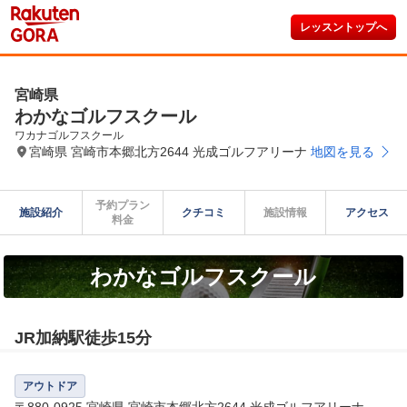
レッスントップへ
宮崎県
わかなゴルフスクール
ワカナゴルフスクール
宮崎県 宮崎市本郷北方2644 光成ゴルフアリーナ
地図を見る
予約プラン

施設紹介
クチコミ
施設情報
アクセス
料金
わかなゴルフスクール
JR加納駅徒歩15分
アウトドア