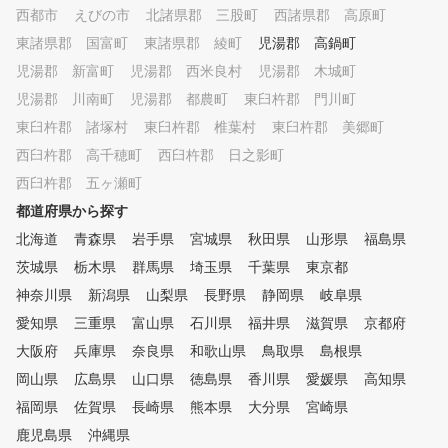
値化。弾道を理論的に捉え
西都市
。それぞれの進度に合わせて、
えびの市
北諸県郡 三股町
西諸県郡 高原町
とで、短期間でのスコアア
優しくて楽しいレッスンです。
東諸県郡 国富町
東諸県郡 綾町
児湯郡 高鍋町
の可能性をアシストします
初心者の方、今まで屋外練習場
☆スイング分析 ご自身の
児湯郡 新富町
児湯郡 西米良村
児湯郡 木城町
で独学で頑張ってきた方、途中
ングをフォームカメラで自
やめていたけど再チャレンジし
児湯郡 川南町
児湯郡 都農町
東臼杵郡 門川町
画。スーパースローでの再
たい方など、習い放題、学び放
東臼杵郡 諸塚村
東臼杵郡 椎葉村
東臼杵郡 美郷町
可。比較機能・描写機能も
題のインドアゴルフスクール・
されているので、視覚的に
西臼杵郡 高千穂町
インザゴルフで快適なゴルフラ
西臼杵郡 日之影町
ームの自己解析が可能です
イフを始めてみませんか？ あ
西臼杵郡 五ヶ瀬町
しいスイングフォームを効
なたの人生がより良いものにな
にアシストします。 ☆インパ
都道府県から探す
ることをインザゴルフ一同、願
クトチェック 1秒あたり10
っております。
北海道
青森県
岩手県
宮城県
秋田県
山形県
福島県
マの超高精度カメラで、イ
茨城県
栃木県
群馬県
埼玉県
千葉県
クト時のクラブの挙動を可
東京都
！打ちっぱなしなどの練習
神奈川県
新潟県
山梨県
長野県
静岡県
岐阜県
見えてこなかった原因も分
愛知県
三重県
富山県
石川県
福井県
滋賀県
京都府
可能に。スムーズな改善を
ます。 ☆リアルなラウンド体
大阪府
兵庫県
奈良県
和歌山県
鳥取県
島根県
験 ラウンドモードを選択
岡山県
広島県
山口県
徳島県
香川県
愛媛県
高知県
ば、お好きなコースでの練
福岡県
佐賀県
長崎県
熊本県
大分県
ご利用いただけます。苦手
宮崎県
チュエーションも繰り返し
鹿児島県
沖縄県
でき、実際のラウンドさな