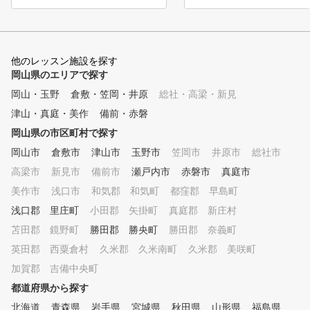
用いて、現状把握を行う事
あなたに必要な練習方法を
出します。 ■POINT２ 
グレッスン 弊社のレッス
他のレッスン施設を探す
ロは最新のスイング理論を
岡山県のエリアで探す
、お客様のスイングに合っ
岡山・玉野
倉敷・笠岡・井原
総社・高梁・新見
適のスイング理論をご提案
ことで上達をサポートしま
津山・真庭・美作
備前・赤磐
■POINT３ クラブフィッ
岡山県の市区町村で探す
ング 現在のクラブが合っ
るか、レッスンプロがチェ
岡山市
倉敷市
津山市
玉野市
笠岡市
井原市
総社市
いたします。また、次のス
高梁市
新見市
備前市
瀬戸内市
赤磐市
真庭市
プに向けて使うべきクラブ
美作市
浅口市
和気郡 和気町
都窪郡 早島町
わせてご提案いたします。 
OINT４ 筋力・柔軟性 ゴ
浅口郡 里庄町
小田郡 矢掛町
真庭郡 新庄村
に必要な筋力は他のスポー
苫田郡 鏡野町
勝田郡 勝央町
勝田郡 奈義町
異なって限られています。
宅でも簡単にできるトレー
英田郡 西粟倉村
久米郡 久米南町
久米郡 美咲町
グメニューも合わせて提案
加賀郡 吉備中央町
す。 ■POINT５ コース
都道府県から探す
メント ほとんどのゴルフ
がこの部分でスコアをロス
北海道
青森県
岩手県
宮城県
秋田県
山形県
福島県