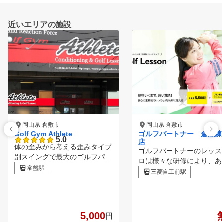
近いエリアの施設
岡山県 倉敷市
岡山県 倉敷市
Golf Gym Athlete
ゴルフパートナー 倉敷練
5.0
店
体の歪みから考える歪みタイプ
ゴルフパートナーのレッス
別スイングで最大のゴルフパフ
ロは様々な研修により、あ
ォーマンスを発揮！ 歪みタイ
常盤駅
る方面から生徒様の上達を
三菱自工前駅
プ診断からスイングチェック、
ートしています！ ビギナ
今後の方針を決定。身体を整え
らベテランまで、全てのゴ
る事からスイングを整えるまで
ァーを支える独自のメソッド
。エラー動作を改善します。
POINT１ 診断・カルテ
5,000
円
弾道測定器・シミュレータ