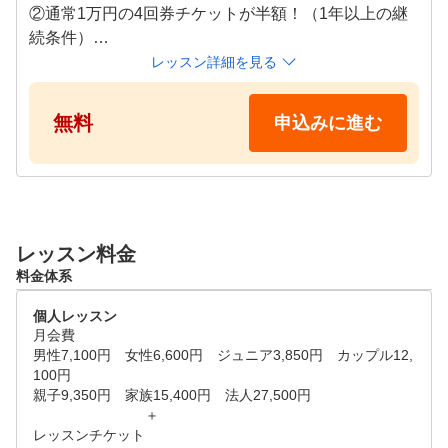
②通常1万円の4回券チケットが半額！（1年以上の継
続条件）

レッスン詳細を見る
完全予約制になっております。

クラブ・シューズ・手袋は無料貸出しておりますので
無料
申込みに進む
、

手ぶらで大丈夫です。
レッスン料金
料金体系
個人レッスン
月会費　

男性7,100円　女性6,600円　ジュニア3,850円　カップル12,
100円

親子9,350円　家族15,400円　法人27,500円

　　　　　　　　＋　

レッスンチケット　
