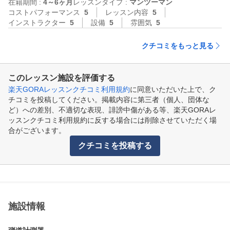
在籍期間 :
4～6ヶ月
レッスンタイプ :
マンツーマン
コストパフォーマンス
5
レッスン内容
5
インストラクター
5
設備
5
雰囲気
5
クチコミをもっと見る
このレッスン施設を評価する
楽天GORAレッスンクチコミ利用規約
に同意いただいた上で、ク
チコミを投稿してください。掲載内容に第三者（個人、団体な
ど）への差別、不適切な表現、誹謗中傷がある等、楽天GORAレ
ッスンクチコミ利用規約に反する場合には削除させていただく場
合がございます。
クチコミを投稿する
施設情報