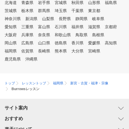
北海道
青森県
岩手県
宮城県
秋田県
山形県
福島県
るほどに、ゴルフを身近な
茨城県
栃木県
群馬県
埼玉県
千葉県
ーツ、習い事にしていきた
東京都
考えております。クラブを
神奈川県
新潟県
山梨県
長野県
静岡県
岐阜県
て握る子や、親御さんのゴ
愛知県
三重県
富山県
石川県
福井県
滋賀県
京都府
経験が無い、という会員様
割以上いますが、沢山練習
大阪府
兵庫県
奈良県
和歌山県
鳥取県
島根県
ねコースデビューはもちろ
岡山県
広島県
山口県
徳島県
香川県
愛媛県
高知県
大会に出場するまでに成長
福岡県
佐賀県
長崎県
熊本県
大分県
います。ジュニアクラブを
宮崎県
貸出しているため、気軽に
鹿児島県
沖縄県
フを体験できます。また、
校入学前のお子さまも多く
れています。 全国200校以上の
ジュニアスポーツスクール
トップ
レッスントップ
福岡県
新宮・古賀・福津・宗像
グループだからこそ通いや
Burrowsレッスン
仕組みを完備。欠席やお振
会員システムよりご自身で
が出来るので都合が悪くな
サイト案内
時もいつでもどこでも変更
。曜日・時間・他スクール
おすすめ
振替が可能で、通っている
中は無期限で振替もできま