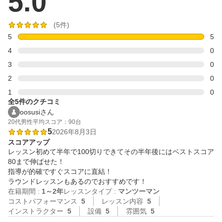
5.0
(5件)
5
5
4
0
3
0
2
0
1
0
全5件のクチコミ
oosusiさん
20代
男性
平均スコア：90台
5
2026年8月3日
スコアアップ
レッスン初めて半年で100切りできてその半年後にはベストスコア
80まで伸ばせた！

指導が的確ですぐスコアに直結！

ラウンドレッスンもあるのでおすすめです！
在籍期間 :
1～2年
レッスンタイプ :
マンツーマン
コストパフォーマンス
5
レッスン内容
5
インストラクター
5
設備
5
雰囲気
5