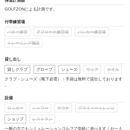
弾道計測器
GOLFZONによる計測です。
付帯練習場
パター練習
アプローチ練習場
バンカー練習場
トレーニング施設
貸し出し
貸しクラブ
グローブ
シューズ
ウェア
タオル
クラブ・シューズ（靴下必需）・手袋は無料で貸出しております
。
設備
ロッカー
シャワー
サウナ
プライベートレンジ
ショップ
レストラン
一般の方でもシミュレーションゴルフで気軽に遊べます！お一人