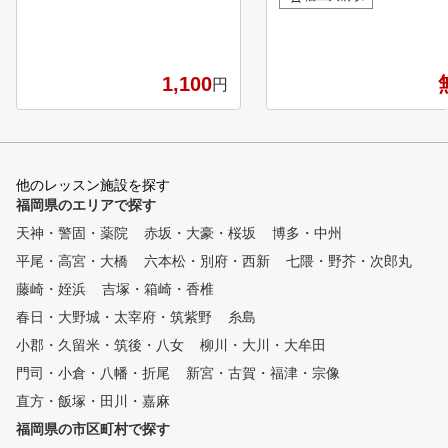
ルとなります。2010年か
アスクールも好評開講中！！皆
タートし、現在関東を中心
様のご来場を「最高の環境、最
校以上のスクールがあり、
低の料金」でお待ちしてます。
までに3,000名以上の選手
【スクールの特徴】 ■24時間対
1,100
円
っています。現在はジュニ
応の予約制 携帯、PCからの24
ラス・親子クラス・アスリ
時間対応の予約制でスケジュー
クラス・トップアスリート
ルしやすい！ ■学びやすい少人
ス・スナッグゴルフクラス
数制 レッスンは６０分の定員
在し、卒業生には世界ジュ
６名の少人数制(８０分８名制
他のレッスン施設を探す
ゴルフ選手権出場や地域の
もあり) ■初心者でも安心 各個
福岡県のエリアで探す
指定選手、プロテストに挑
人のレベルにあわせてインスト
天神・警固・薬院
赤坂・大豪・桜坂
博多・中州
手も輩出しています。 YJGAの
ラクターが個別カリキュラムを
会員は、ヨネックスゴルフ
組むので初心者でも安心！ ■コ
平尾・高宮・大橋
六本松・別府・西新
七隈・野芥・次郎丸
がいつでも30％OFFで購
ースレッスンあり 毎月のコー
藤崎・姪浜
吉塚・箱崎・香椎
。お子さまが会員でしたら
スレッスン、ラウンド会が受け
護者様も同割引にて購入可
春日・大野城・太宰府・筑紫野
られます！ ■お得なお試しレッ
糸島
す。また、フィッティング
スン 入会は随時ＯＫ。思い立
小郡・久留米・筑後・八女
柳川・大川・大牟田
打など、ヨネックス施設に
ったその日から！すぐにお電話
門司・小倉・八幡・折尾
新宮・古賀・福津・宗像
つでも可能。成績次第では
から予約できます！
ックスとクラブ契約を結ぶ
直方・飯塚・田川・嘉麻
もいて、心強いサポートも
福岡県の市区町村で探す
られます。 ゴルフは個人競技