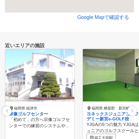
Google Mapで確認する
近いエリアの施設
福岡県 福津市
福岡県 糟屋郡 新宮町
宗像ゴルフセンター
ヨネックスジュニアゴルフ
デミー新宮e-GOLF校
「初めて」の方へ宗像ゴルフセ
YJGAの5つの魅力 YJGAは、ジ
ンターでの練習のシステムや受
ュニアのゴルフスクールと
付などをご紹介します。 レッ
はNO.1の規模のゴルフス
スン・スクールも充実！ジュニ
福工大前駅