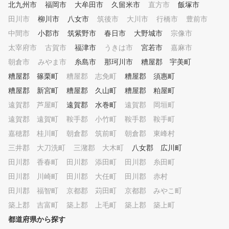
ですが、近年活躍している
北九州市
福岡市
大牟田市
久留米市
直方市
飯塚市
プロ選手はみんなアカデミ
田川市
柳川市
八女市
筑後市
大川市
行橋市
豊前市
学校のゴルフ部など、集団
中間市
小郡市
筑紫野市
春日市
大野城市
経験を経てプロゴルファー
宗像市
るケースが多くなっていま
太宰府市
古賀市
福津市
うきは市
宮若市
嘉麻市
『挨拶・ルール・礼儀作法
朝倉市
みやま市
糸島市
那珂川市
糟屋郡 宇美町
ライバルや憧れの存在を見
闘争心、やる気の向上』『
糟屋郡 篠栗町
糟屋郡 志免町
糟屋郡 須惠町
生活による人間関係や周囲
糟屋郡 新宮町
糟屋郡 久山町
糟屋郡 粕屋町
信頼関係を育む』。ヨネッ
遠賀郡 芦屋町
遠賀郡 水巻町
遠賀郡 岡垣町
ジュニアゴルフアカデミー
、ゴルフを通じて協調性・
遠賀郡 遠賀町
鞍手郡 小竹町
鞍手郡 鞍手町
性を養うことを重要なこと
嘉穂郡 桂川町
朝倉郡 筑前町
朝倉郡 東峰村
えて、様々なプログラムを
。勿論、技術指導に関して
三井郡 大刀洗町
三潴郡 大木町
八女郡 広川町
長により個人差があるため
田川郡 香春町
田川郡 添田町
田川郡 糸田町
々にあったレベルで技術指
田川郡 川崎町
田川郡 大任町
田川郡 赤村
行っていきます。 当アカデミ
ーは、ジュニアゴルファー
田川郡 福智町
京都郡 苅田町
京都郡 みやこ町
の拡大に向けスタートさせ
築上郡 吉富町
築上郡 上毛町
築上郡 築上町
た。「スイミングスクール
操教室にするか、それとも
都道府県から探す
フスクールにするか？」と