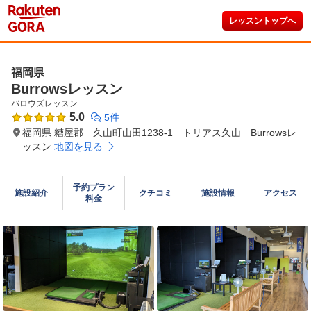
レッスントップへ
福岡県
Burrowsレッスン
バロウズレッスン
5.0
5件
福岡県 糟屋郡 久山町山田1238-1 トリアス久山 Burrowsレ
ッスン
地図を見る
予約プラン

施設紹介
クチコミ
施設情報
アクセス
料金