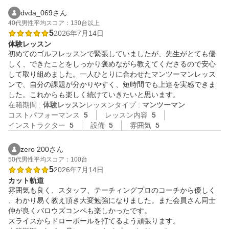
dvda_069さん
40代
男性
平均スコア：130台以上
5
2026年7月14日
体験レッスン
初めてのゴルフレッスンで緊張していましたが、先生がとても優
しく、できたことをしっかり褒めながら教えてくださるので安心
して取り組めました。一人ひとりに合わせたマンツーマンレッス
ンで、自分の課題が分かりやすく、短時間でも上達を実感できま
した。これからも楽しく続けていきたいと思います。
在籍期間 :
体験レッスン
レッスンタイプ :
マンツーマン
コストパフォーマンス
5
レッスン内容
5
インストラクター
5
設備
5
雰囲気
5
zero 200さん
50代
男性
平均スコア：100台
5
2026年7月14日
カット軌道
雰囲気も良く、スタッフ、テーチィングプロのコーチから優しく
、わかり易く教え頂き大変勉強になりました。また会員さん同士
仲が良くバロウズコンペも楽しかったです。

スライスからドローボールを打てるよう頑張ります。