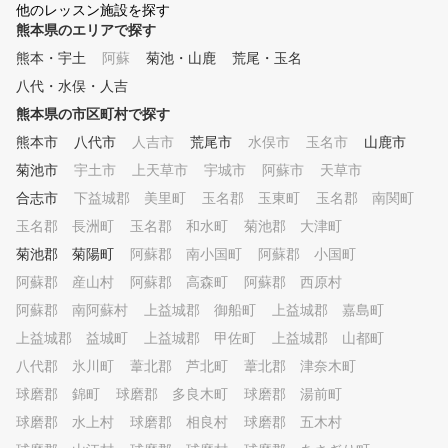
他のレッスン施設を探す
熊本県のエリアで探す
熊本・宇土
阿蘇
菊池・山鹿
荒尾・玉名
八代・水俣・人吉
熊本県の市区町村で探す
熊本市
八代市
人吉市
荒尾市
水俣市
玉名市
山鹿市
菊池市
宇土市
上天草市
宇城市
阿蘇市
天草市
合志市
下益城郡 美里町
玉名郡 玉東町
玉名郡 南関町
玉名郡 長洲町
玉名郡 和水町
菊池郡 大津町
菊池郡 菊陽町
阿蘇郡 南小国町
阿蘇郡 小国町
阿蘇郡 産山村
阿蘇郡 高森町
阿蘇郡 西原村
阿蘇郡 南阿蘇村
上益城郡 御船町
上益城郡 嘉島町
上益城郡 益城町
上益城郡 甲佐町
上益城郡 山都町
八代郡 氷川町
葦北郡 芦北町
葦北郡 津奈木町
球磨郡 錦町
球磨郡 多良木町
球磨郡 湯前町
球磨郡 水上村
球磨郡 相良村
球磨郡 五木村