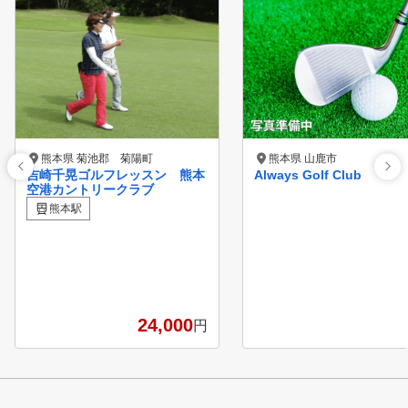
熊本県 菊池郡 菊陽町
熊本県 山鹿市
吉崎千晃ゴルフレッスン 熊本
Always Golf Club
空港カントリークラブ
熊本駅
24,000
円