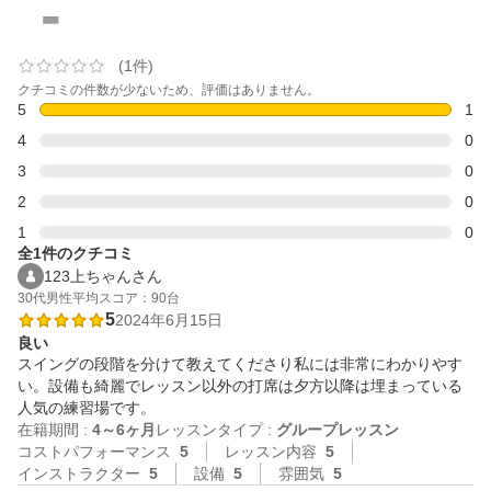
-
(1件)
クチコミの件数が少ないため、評価はありません。
5
1
4
0
3
0
2
0
1
0
全1件のクチコミ
123上ちゃんさん
30代
男性
平均スコア：90台
5
2024年6月15日
良い
スイングの段階を分けて教えてくださり私には非常にわかりやす
い。設備も綺麗でレッスン以外の打席は夕方以降は埋まっている
人気の練習場です。
在籍期間 :
4～6ヶ月
レッスンタイプ :
グループレッスン
コストパフォーマンス
5
レッスン内容
5
インストラクター
5
設備
5
雰囲気
5