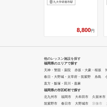
ド体験や、練習が出来ます。
九大学研都市駅
天候に左右されませんので、一
年中快適な環境で練習やラウン
ドに集中することが出来ます。
また最新設備による精密な分析
データ、スイングチェック、ビ
8,800
デオ録画機能、スマホへ転送機
円
能、AI分析もあり、保存された
データをもとに御自身の改善点
も常にチェックでき、飛距離ア
ップ、スコアアップにつながり
ます。 また毎月新しいコース
他のレッスン施設を探す
が追加されますので、飽きるこ
福岡県のエリアで探す
となく練習、ラウンドが楽しめ
ます！
天神・警固・薬院
赤坂・大豪・桜坂
春日・大野城・太宰府・筑紫野
糸島
直方・飯塚・田川・嘉麻
福岡県の市区町村で探す
北九州市
福岡市
大牟田市
久留米市
筑紫野市
春日市
大野城市
宗像市