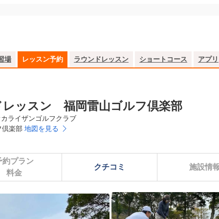
習場
レッスン予約
ラウンドレッスン
ショートコース
アプリ
ラウンドレッスン 福岡雷山ゴルフ倶楽部
オカライザンゴルフクラブ
フ倶楽部
地図を見る
予約プラン

クチコミ
施設情
料金