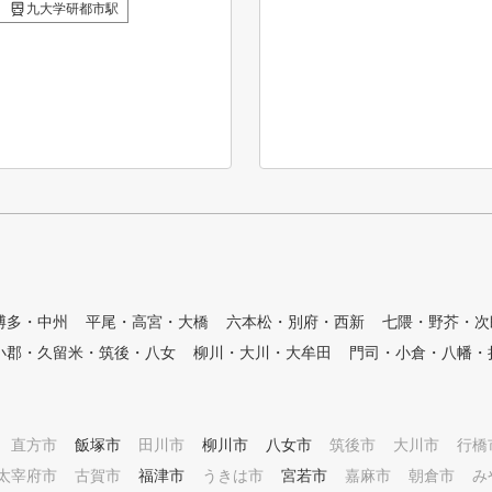
います。 インパクトはゴルフ
九大学研都市駅
スイングの中でも最も重要な部
分です。 最も重要な部分だか
らこそ、スタジオ名に入れる事
を決めました。 どんなに見た
目が綺麗なスイングでもインパ
クトにエラーがあれば 継続的
なパフォーマンスは発揮するこ
とが出来ません。 逆に、個性
的なスイングでも、効率的なイ
ンパクトを迎えることが出来れ
ば 継続的なパフォーマンスを
発揮する事が可能となります。
すべては『IMPACT』なのです
。 当スタジオではインパクト
博多・中州
平尾・高宮・大橋
六本松・別府・西新
七隈・野芥・次
からスイングを紐解き、 イン
小郡・久留米・筑後・八女
柳川・大川・大牟田
門司・小倉・八幡・
パクトからスイング作りをサポ
ート致します。
直方市
飯塚市
田川市
柳川市
八女市
筑後市
大川市
行橋
太宰府市
古賀市
福津市
うきは市
宮若市
嘉麻市
朝倉市
み