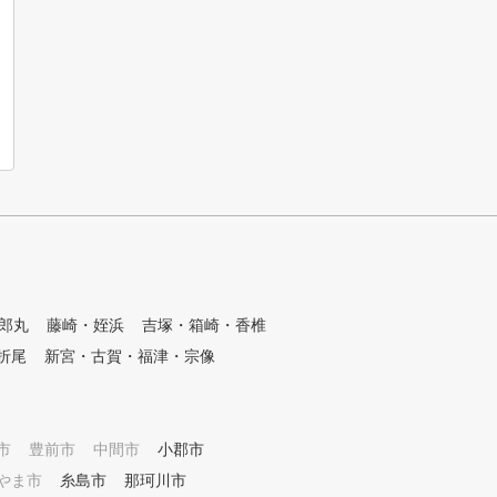
郎丸
藤崎・姪浜
吉塚・箱崎・香椎
折尾
新宮・古賀・福津・宗像
市
豊前市
中間市
小郡市
やま市
糸島市
那珂川市