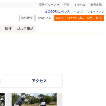
楽天グループ
証券
トラベル
楽天市場
楽天GORAの使い方
ヘルプ
サイトマップ
閲覧履歴
お気に入り
MYページ(予約の確認・変更・取消)
競技
ゴルフ用品
報
アクセス