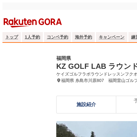
トップ
1人予約
コンペ予約
海外予約
キャンペーン
練
福岡県
KZ GOLF LAB 
ケイズゴルフラボラウンドレッスンフク
福岡県 糸島市川原807 福岡雷山ゴル
施設紹介