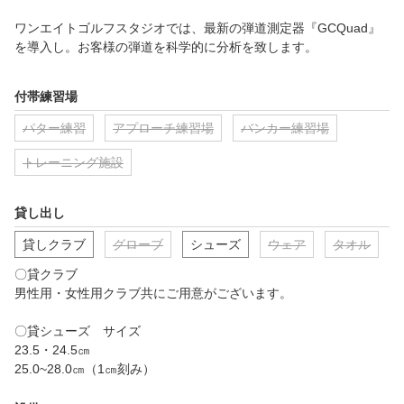
ワンエイトゴルフスタジオでは、最新の弾道測定器『GCQuad』
を導入し。お客様の弾道を科学的に分析を致します。

〇アートレイ社製スイング解析システム

付帯練習場
ハイスピード110fps撮影により、美しい画質で、お客様のスイン
グを細かく分析を致します。
パター練習
アプローチ練習場
バンカー練習場
トレーニング施設
貸し出し
貸しクラブ
グローブ
シューズ
ウェア
タオル
〇貸クラブ

男性用・女性用クラブ共にご用意がございます。

〇貸シューズ　サイズ　

23.5・24.5㎝

25.0~28.0㎝（1㎝刻み）