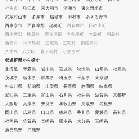
置しています。 その時練習し
福生市
たいポイントを、飽きずに練習
狛江市
東大和市
清瀬市
東久留米市
していただけます。
武蔵村山市
多摩市
稲城市
羽村市
あきる野市
西東京市
西多摩郡 瑞穂町
西多摩郡 日の出町
西多摩郡 檜原村
西多摩郡 奥多摩町
大島町
利島村
新島村
神津島村
三宅島 三宅村
御蔵島村
八丈島 八丈町
青ヶ島村
小笠原村
都道府県から探す
北海道
青森県
岩手県
宮城県
秋田県
山形県
福島県
茨城県
栃木県
群馬県
埼玉県
千葉県
東京都
神奈川県
新潟県
山梨県
長野県
静岡県
岐阜県
愛知県
三重県
富山県
石川県
福井県
滋賀県
京都府
大阪府
兵庫県
奈良県
和歌山県
鳥取県
島根県
岡山県
広島県
山口県
徳島県
香川県
愛媛県
高知県
福岡県
佐賀県
長崎県
熊本県
大分県
宮崎県
鹿児島県
沖縄県