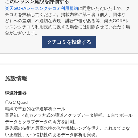
このレッスン施設を評価する
楽天GORAレッスンクチコミ利用規約
に同意いただいた上で、ク
チコミを投稿してください。掲載内容に第三者（個人、団体な
ど）への差別、不適切な表現、誹謗中傷がある等、楽天GORAレ
ッスンクチコミ利用規約に反する場合には削除させていただく場
合がございます。
クチコミを投稿する
施設情報
弾道計測器
〇GC Quad

精緻で革新的な弾道解析ツール

業界初、4点カメラ方式の弾道／クラブデータ解析。１台でボール
データとクラブデータの両方を計測。

最先端の技術と最高水準の光学機械レンズを備え、これまでにな
い正確性、かつ信頼性のあるデータ解析を実現。
