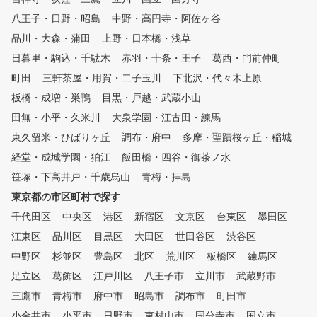
*年末年始、メンテナンス等で
八王子・日野・昭島
中野・高円寺・阿佐ヶ谷
臨時定休する場合がございます
品川・大森・蒲田
。 特徴②経験豊かなプロによ
上野・日本橋・浅草
るレッスン シミュレーターに
日暮里・駒込・千駄木
赤羽・十条・王子
葛西・門前仲町
より「見える化」されたデータ
町田
三軒茶屋・用賀・二子玉川
下北沢・代々木上原
をもとに、外部資格を有する専
属プロがレッスンをおこないま
板橋・成増・巣鴨
目黒・戸越・武蔵小山
す。 会員様に目標をお聞きし
田無・小平・久米川
大泉学園・江古田・練馬
、シミュレーターの映像や数値
東久留米・ひばりヶ丘
データを確認しながら、会員様
調布・府中
多摩・聖蹟桜ヶ丘・稲城
にわかりやすくレッスンします
経堂・成城学園・狛江
飯田橋・四谷・御茶ノ水
。 特徴③レッスン受け放題、
笹塚・下高井戸・千歳烏山
青梅・拝島
レンジ使い放題のサブスクモデ
ル 会員様一人一人のレッスン
東京都の市区町村で探す
内容をカルテで共有しており、
千代田区
中央区
港区
新宿区
文京区
台東区
墨田区
前回の復習や今後の課題など、
江東区
継続してレッスンを受けていた
品川区
目黒区
大田区
世田谷区
渋谷区
だけます。 特徴④ゴルフ初心
中野区
杉並区
豊島区
北区
荒川区
板橋区
練馬区
者から上級者まで楽しめる練習
足立区
葛飾区
江戸川区
八王子市
立川市
武蔵野市
モード 繰り返しショット練習
をしながら、 ご自身のスイン
三鷹市
青梅市
府中市
昭島市
調布市
町田市
グが分かるスイングナビ等を設
小金井市
小平市
日野市
東村山市
国分寺市
国立市