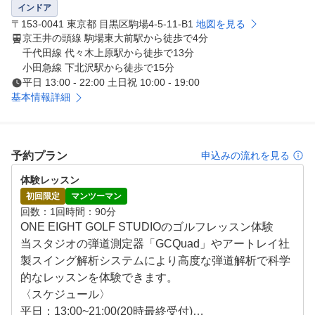
・最新の機材を使用

インドア
ゴルフレッスンサービスでは通常のレンジ会員様がご利用
〒153-0041 東京都 目黒区駒場4-5-11-B1
地図を見る
になる最新のシミュレーションゴルフだけではなく、

京王井の頭線 駒場東大前駅から徒歩で4分
千代田線 代々木上原駅から徒歩で13分
高性能の弾道測定器と高性能のスイング分析カメラを使用
小田急線 下北沢駅から徒歩で15分
し、より科学的にレッスンをいたします。
平日 13:00 - 22:00 土日祝 10:00 - 19:00
基本情報詳細
予約プラン
申込みの流れを見る
体験レッスン
初回限定
マンツーマン
回数
1回
時間
90分
ONE EIGHT GOLF STUDIOのゴルフレッスン体験

当スタジオの弾道測定器「GCQuad」やアートレイ社
製スイング解析システムにより高度な弾道解析で科学
的なレッスンを体験できます。

〈スケジュール〉

平日：13:00~21:00(20時最終受付)
