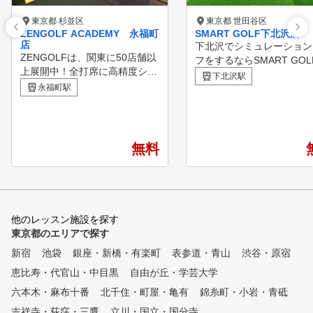
東京都 杉並区
東京都 世田谷区
ZENGOLF ACADEMY 永福町
SMART GOLF下北沢店
店
下北沢でシミュレーション
ZENGOLFは、関東に50店舗以
フをするならSMART GO
上展開中！全打席に高精度シミ
下北沢店は２ルームの個室
下北沢駅
ュレーターを完備したレッスン
永福町駅
で集中してゴルフ練習をし
受け放題・レンジ使い放題の定
ただけます。 60分間のパーソ
額制インドアゴルフスクール・
ナルレッスンも行っている
練習場です。 専属プロのゴル
日々のお悩み解決やスキル
フレッスンが、毎日いつでも何
プをしていただける環境を
無料
度でも受けられて、短期間での
意しています。
スコアアップを目指すことがで
きます。 全てのゴルファーの
ニーズにお応えするZENGOLF
ACADEMYの特長を紹介いたし
他のレッスン施設を探す
ます。 特徴①利用タイミング
東京都のエリアで探す
に沿った長い営業時間 朝活、
新宿
夜活、お客様のご都合に合わせ
池袋
銀座・新橋・有楽町
表参道・青山
渋谷・原宿
て お好きな時間に練習できま
恵比寿・代官山・中目黒
自由が丘・学芸大学
す。 定休日も無いので、レッ
六本木・麻布十番
北千住・町屋・亀有
錦糸町・小岩・青砥
スン受け放題、練習し放題の
メリットが最大限活かせます。
吉祥寺・荻窪・三鷹
立川・国立・国分寺