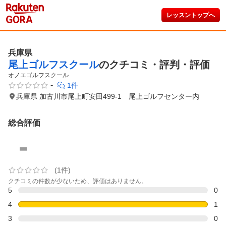
レッスントップへ
兵庫県
尾上ゴルフスクール
のクチコミ・評判・評価
オノエゴルフスクール
-
1件
兵庫県 加古川市尾上町安田499-1 尾上ゴルフセンター内
総合評価
-
(1件)
クチコミの件数が少ないため、評価はありません。
5
0
4
1
3
0