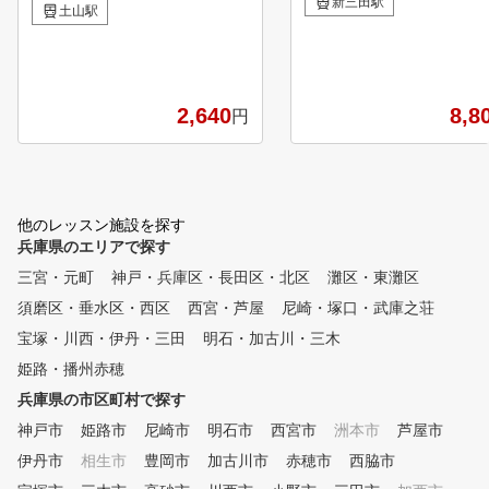
新三田駅
ました！ ランキングページ：https://gora.golf.rakuten.co.jp/
土山駅
プへのサポート。 花屋敷
doc/special/lesson/kuchikomi-ranking/hyogo/ 個別にカルテ
フ倶楽部よかわコース内に
をご用意します。 レッスン時間は、70分(グループレッスン
アカデミーです。 基礎は
定員7名) どのインストラクターを受講しても、カルテがあ
ろん天然芝からのより実践
るのでご安心して受講できます！
アプローチレッスンやよか
2,640
8,8
円
ースでのラウンドレッスン
こなっています。 ５０分～
０分～/３時間/６時間、マ
ーマンレッスンもございま
お気軽にお問合せください
他のレッスン施設を探す
兵庫県のエリアで探す
三宮・元町
神戸・兵庫区・長田区・北区
灘区・東灘区
須磨区・垂水区・西区
西宮・芦屋
尼崎・塚口・武庫之荘
宝塚・川西・伊丹・三田
明石・加古川・三木
姫路・播州赤穂
兵庫県の市区町村で探す
神戸市
姫路市
尼崎市
明石市
西宮市
洲本市
芦屋市
伊丹市
相生市
豊岡市
加古川市
赤穂市
西脇市