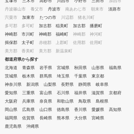
宝塚市
三木市
高砂市
川西市
小野市
三田市
加西市
丹波篠山市
養父市
丹波市
南あわじ市
朝来市
淡路市
宍粟市
加東市
たつの市
川辺郡 猪名川町
多可郡 多可町
加古郡 稲美町
加古郡 播磨町
神崎郡 市川町
神崎郡 福崎町
神崎郡 神河町
揖保郡 太子町
赤穂郡 上郡町
佐用郡 佐用町
美方郡 香美町
美方郡 新温泉町
都道府県から探す
北海道
青森県
岩手県
宮城県
秋田県
山形県
福島県
茨城県
栃木県
群馬県
埼玉県
千葉県
東京都
神奈川県
新潟県
山梨県
長野県
静岡県
岐阜県
愛知県
三重県
富山県
石川県
福井県
滋賀県
京都府
大阪府
兵庫県
奈良県
和歌山県
鳥取県
島根県
岡山県
広島県
山口県
徳島県
香川県
愛媛県
高知県
福岡県
佐賀県
長崎県
熊本県
大分県
宮崎県
鹿児島県
沖縄県