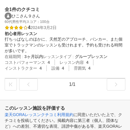
全1件のクチコミ
ひこさん９さん
60代
男性
平均スコア：100台
4
2024年3月2日
初心者用レッスン
打ちっぱなしのほかに、天然芝のアプローチ、バンカー、また個
室でトラックマンのレッスンも受けれます。予約も受けれる時間
が多いです。
在籍期間 :
3ヶ月以内
レッスンタイプ :
グループレッスン
コストパフォーマンス
4
レッスン内容
4
インストラクター
4
設備
4
雰囲気
4
1/1
このレッスン施設を評価する
楽天GORAレッスンクチコミ利用規約
に同意いただいた上で、ク
チコミを投稿してください。掲載内容に第三者（個人、団体な
ど）への差別、不適切な表現、誹謗中傷がある等、楽天GORAレ