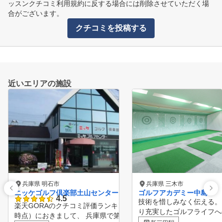
ッスンクチコミ利用規約に反する場合には削除させていただく場
合がございます。
クチコミを投稿する
近いエリアの施設
兵庫県 明石市
兵庫県 三木市
ニッケゴルフ倶楽部土山センター
ゴルフアカデミー中島
4.5
技術を惜しみなく伝える。
楽天GORAのクチコミ評価ランキング（※2024年11月22日
り充実したゴルフライフへ
時点）におきまして、 兵庫県で第10位にランクインいたし
手伝い。 さらなるレベル