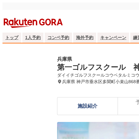
トップ
1人予約
コンペ予約
海外予約
キャンペーン
練
兵庫県
第一ゴルフスクール 
ダイイチゴルフスクールコウベタルミコ
兵庫県 神戸市垂水区多聞町小束山868
施設紹介