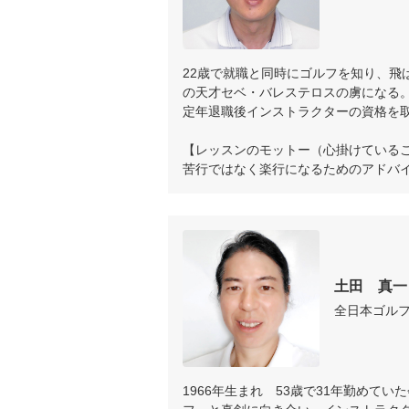
22歳で就職と同時にゴルフを知り、飛
の天才セベ・バレステロスの虜になる。
定年退職後インストラクターの資格を取
【レッスンのモットー（心掛けているこ
苦行ではなく楽行になるためのアドバ
土田　真一
全日本ゴル
1966年生まれ　53歳で31年勤めて