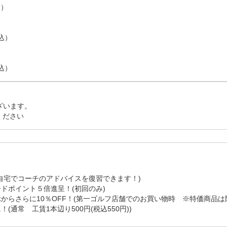
）

込）

税込）
います。

ください
自宅でコーチのアドバイスを復習できます！)

ポイント５倍進呈！(初回のみ)

らさらに10％OFF！(第一ゴルフ店舗でのお買い物時　※特価商品は除
通常　工賃1本辺り500円(税込550円))