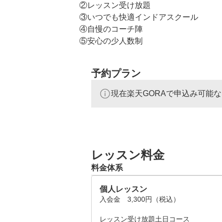
②レッスン受け放題

③いつでも快適インドアスクール

④自慢のコーチ陣

⑤安心の少人数制

⑥高性能スイング解析機・トレー二ング
⑦会員特典盛りだくさん

予約プラン
⑧楽しいコンペも開催！
現在楽天GORAで申込み可能
レッスン料金
料金体系
個人レッスン
入会金　3,300円（税込）

レッスン受け放題土日コース
