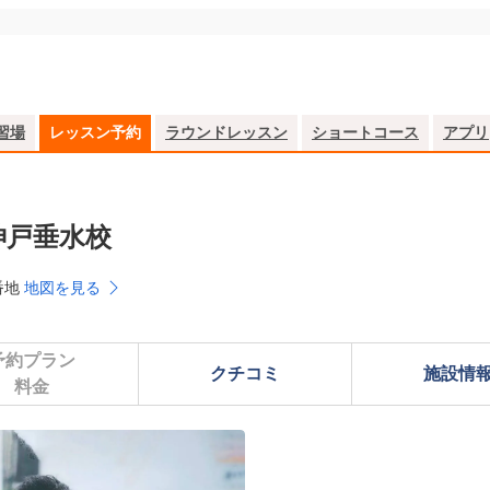
習場
レッスン予約
ラウンドレッスン
ショートコース
アプリ
神戸垂水校
ウ
番地
地図を見る
予約プラン

クチコミ
施設情
料金