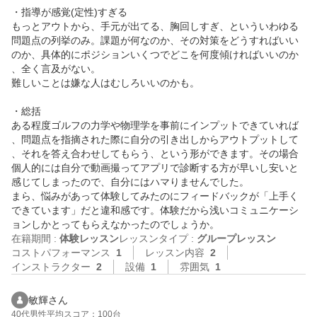
・指導が感覚(定性)すぎる

もっとアウトから、手元が出てる、胸回しすぎ、といういわゆる
問題点の列挙のみ。課題が何なのか、その対策をどうすればいい
のか、具体的にポジションいくつでどこを何度傾ければいいのか
、全く言及がない。

難しいことは嫌な人はむしろいいのかも。

・総括

ある程度ゴルフの力学や物理学を事前にインプットできていれば
、問題点を指摘された際に自分の引き出しからアウトプットして
、それを答え合わせしてもらう、という形ができます。その場合
個人的には自分で動画撮ってアプリで診断する方が早いし安いと
感じてしまったので、自分にはハマりませんでした。

まら、悩みがあって体験してみたのにフィードバックが「上手く
できています」だと違和感です。体験だから浅いコミュニケーシ
ョンしかとってもらえなかったのでしょうか。
在籍期間 :
体験レッスン
レッスンタイプ :
グループレッスン
コストパフォーマンス
1
レッスン内容
2
インストラクター
2
設備
1
雰囲気
1
敏輝さん
40代
男性
平均スコア：100台