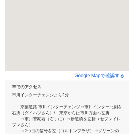
Google Mapで確認する
車でのアクセス
市川インターチェンジより2分

・　京葉道路 市川インターチェンジ⇒市川インター北側を
右折（ダイハツさん）/　東京からは市川方面へ左折

　　⇒市川警察署（右手に）⇒歩道橋を左折（セブンイレ
ブンさん）

　　⇒2つ目の信号を左（コルトンプラザ）⇒グリーンの