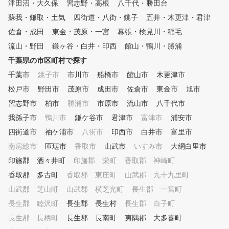
津田沼・大久保
習志野・高根
八千代・勝田台
蘇我・鎌取・土気
四街道・八街・銚子
五井・木更津・君津
佐倉・成田
東金・茂原・一宮
幕張・検見川・稲毛
流山・野田
鎌ヶ谷・白井・印西
館山・鴨川・勝浦
千葉県の市区町村で探す
千葉市
銚子市
市川市
船橋市
館山市
木更津市
松戸市
野田市
茂原市
成田市
佐倉市
東金市
旭市
習志野市
柏市
勝浦市
市原市
流山市
八千代市
我孫子市
鴨川市
鎌ケ谷市
君津市
富津市
浦安市
四街道市
袖ケ浦市
八街市
印西市
白井市
富里市
南房総市
匝瑳市
香取市
山武市
いすみ市
大網白里市
印旛郡 酒々井町
印旛郡 栄町
香取郡 神崎町
香取郡 多古町
香取郡 東庄町
山武郡 九十九里町
山武郡 芝山町
山武郡 横芝光町
長生郡 一宮町
長生郡 睦沢町
長生郡 長生村
長生郡 白子町
長生郡 長柄町
長生郡 長南町
夷隅郡 大多喜町