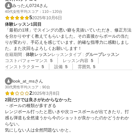
みったん0724さん
40代
女性
平均スコア：110～120台
5
2025年10月6日
体験レッスン1回目
「最初の1球」でスイングの悪い癖を見抜いていただき、修正方法
を分かりやすく教えてもらいました。その直後からボールの当た
りが変わり、手応えを感じています。的確な指導力に感動しまし
た。また次回もよろしくお願いします！
在籍期間 :
体験レッスン
レッスンタイプ :
グループレッスン
コストパフォーマンス
5
レッスン内容
5
インストラクター
5
設備
5
雰囲気
5
look_at_msさん
30代
男性
平均スコア：90台
2
2025年3月8日
2回だけでは良さがわからなかった
・ボールの種類が多すぎる

レンジボール打ったと思いきや次コースボールが出てきたり。打
感も弾道も全然違うから今のショットが良かったのかどうかわか
らない。

気にしない人は全然問題ないかと。
