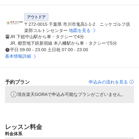
又、体験レッスンにも随時対応させて頂いております。会
員様と共に通常のレッスンをお楽しみ下さい。

アウトドア
毎日多くのレッスンスケジュールをご用意しておりますの
〒272-0015 千葉県 市川市鬼高1-1-2 ニッケゴルフ倶
で ご都合に合わせてご予約を承る事が可能です。

楽部コルトンセンター
地図を見る
JR 下総中山駅から車・タクシーで4分
男性5名・女性1名の個性豊かなインストラクター陣が、
JR, 都営地下鉄新宿線 本八幡駅から車・タクシーで5分
皆様のお越しをお待ちしております！
平日 09:00 - 23:00 土日祝 07:00 - 23:00
基本情報詳細
予約プラン
申込みの流れを見る
現在楽天GORAで申込み可能なプランがございません。
レッスン料金
料金体系