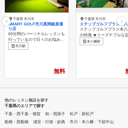
千葉県 市川市
千葉県 市川市
SMART GOLF市川真間銀座通
ステップゴルフプラス本八
り店
ステップゴルフプラス本八
60分間のパーソナルレッスンも
の特徴 ★リーズナブルな
行っているので日々のお悩み解
制の料金プランで通い放題
本八幡駅
決やスキルアップをしていただ
市川駅
ち放題！ ★JR総武線・都
ける環境をご用意しています。
宿線「本八幡駅」徒歩１分
隠れ家空間でゴルフに熱中し、
成本線「京成八幡駅」徒歩
さらなるゴルフのレベルアップ
★クラブ、シューズすべて
のお手伝いをさせていただきま
タル無料！ ★上級者だけ
無料
す。
く、初心者の方も多数在
★女性も気軽に通えます！
コースレッスン多数開催
★ステップゴルフ認定コー
よるレッスン ★インドア
他のレッスン施設を探す
フスクールNo1の店舗数
千葉県のエリアで探す
千葉・西千葉・都賀
柏・我孫子
松戸・新松戸
船橋・西船橋
浦安・行徳・妙典
市川・本八幡・下総中山