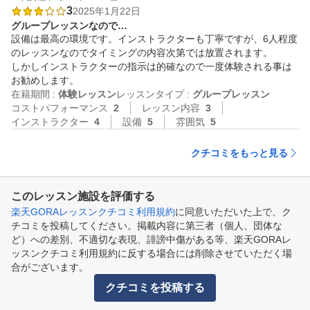
3
2025年1月22日
グループレッスンなので…
設備は最高の環境です。インストラクターも丁寧ですが、6人程度
のレッスンなのでタイミングの内容次第では放置されます。

しかしインストラクターの指示は的確なので一度体験される事は
お勧めします。
在籍期間 :
体験レッスン
レッスンタイプ :
グループレッスン
コストパフォーマンス
2
レッスン内容
3
インストラクター
4
設備
5
雰囲気
5
クチコミをもっと見る
このレッスン施設を評価する
楽天GORAレッスンクチコミ利用規約
に同意いただいた上で、ク
チコミを投稿してください。掲載内容に第三者（個人、団体な
ど）への差別、不適切な表現、誹謗中傷がある等、楽天GORAレ
ッスンクチコミ利用規約に反する場合には削除させていただく場
合がございます。
クチコミを投稿する