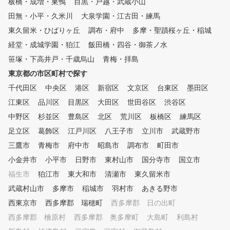
板橋・成増・巣鴨
目黒・戸越・武蔵小山
田無・小平・久米川
大泉学園・江古田・練馬
東久留米・ひばりヶ丘
調布・府中
多摩・聖蹟桜ヶ丘・稲城
経堂・成城学園・狛江
飯田橋・四谷・御茶ノ水
笹塚・下高井戸・千歳烏山
青梅・拝島
東京都の市区町村で探す
千代田区
中央区
港区
新宿区
文京区
台東区
墨田区
江東区
品川区
目黒区
大田区
世田谷区
渋谷区
中野区
杉並区
豊島区
北区
荒川区
板橋区
練馬区
足立区
葛飾区
江戸川区
八王子市
立川市
武蔵野市
三鷹市
青梅市
府中市
昭島市
調布市
町田市
小金井市
小平市
日野市
東村山市
国分寺市
国立市
福生市
狛江市
東大和市
清瀬市
東久留米市
武蔵村山市
多摩市
稲城市
羽村市
あきる野市
西東京市
西多摩郡 瑞穂町
西多摩郡 日の出町
西多摩郡 檜原村
西多摩郡 奥多摩町
大島町
利島村