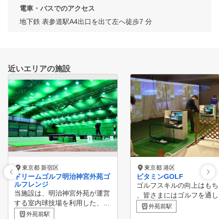
電車・バスでのアクセス
地下鉄 表参道駅A4出口を出て左へ徒歩7 分
近いエリアの施設
東京都 新宿区
東京都 港区
ドリームゴルフ明治神宮外苑ゴ
ビタミンGOLF
ルフレンジ
ゴルフスキルの向上はもち
当施設は、明治神宮外苑が運営
、皆さまにはゴルフを通し
する室内球技場を利用した、朝
身ともに健康で美しくあっ
外苑前駅
限定（朝5:00～朝9:00）／会員
外苑前駅
しいと私たちは考えていま