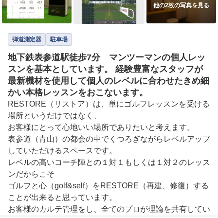
他の2枚の写真を見る
弾道測定器
駐車場
地下鉄表参道駅徒歩7分 マンツーマンの個人レッ
スンを基本としています。 経験豊富なスタッフが
最新機材を使用して個人のレベルに合わせたきめ細
かい本格レッスンをおこないます。
RESTORE（リストア）は、単にゴルフレッスンを受ける
場所というだけではなく、

お客様にとって心地いい場所でありたいと考えます。

表参道（青山）の都会の中でくつろぎながらレベルアップ
していただけるスペースです。

レベルの高いコーチ陣との１対１もしくは１対２のレッス
ンだからこそ

ゴルフと心（golf&self）をRESTORE（再建、修復）する
ことが出来ると思っています。

お客様のカルテ管理をし、全てのプロが理論を共有してい