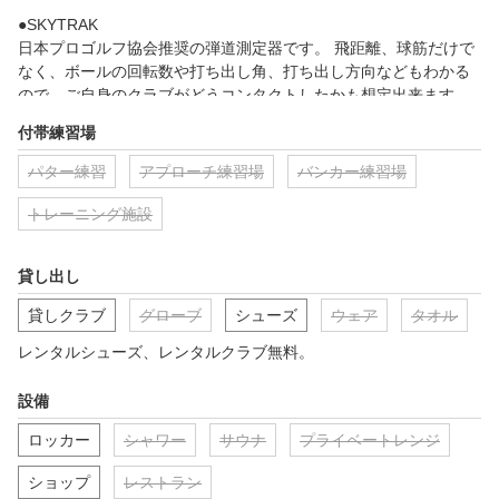
●SKYTRAK

日本プロゴルフ協会推奨の弾道測定器です。 飛距離、球筋だけで
なく、ボールの回転数や打ち出し角、打ち出し方向などもわかる
ので、ご自身のクラブがどうコンタクトしたかも想定出来ます。
また、開発当初から携わって、日本では初導入した実績もありま
付帯練習場
す。

パター練習
アプローチ練習場
バンカー練習場
●I swing-G

2台の高速度カメラで最大5000fpsを駆使したボール回転を解析で
トレーニング施設
きる最先端機器。従来の弾道（飛距離、回転）測定は勿論のこと
、

貸し出し
ヘッドの軌道や、インパクトの瞬間までスロー再生されるので、
ご自身でスウィートスポットにあたっているかを確認出来ます。

貸しクラブ
グローブ
シューズ
ウェア
タオル
練習される際に使用することも可能です。

レンタルシューズ、レンタルクラブ無料。
●BodiTrak

ヘルスケア業界で最も革新的なセンサーを応用して開発されまし
設備
た。

ロッカー
シャワー
サウナ
プライベートレンジ
ゴルフスイング中の（アドレス、テークバック、トップ、切り返
し、インパクト、フォロースルー、フィニッシュ）体重配分、重
ショップ
レストラン
心移動を
