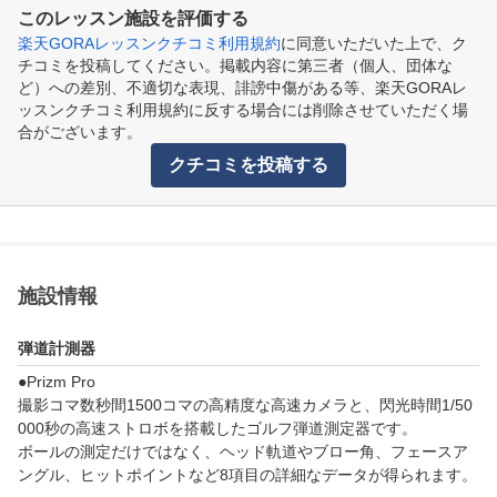
このレッスン施設を評価する
楽天GORAレッスンクチコミ利用規約
に同意いただいた上で、ク
チコミを投稿してください。掲載内容に第三者（個人、団体な
ど）への差別、不適切な表現、誹謗中傷がある等、楽天GORAレ
ッスンクチコミ利用規約に反する場合には削除させていただく場
合がございます。
クチコミを投稿する
施設情報
弾道計測器
●Prizm Pro

撮影コマ数秒間1500コマの高精度な高速カメラと、閃光時間1/50
000秒の高速ストロボを搭載したゴルフ弾道測定器です。

ボールの測定だけではなく、ヘッド軌道やブロー角、フェースア
ングル、ヒットポイントなど8項目の詳細なデータが得られます。
