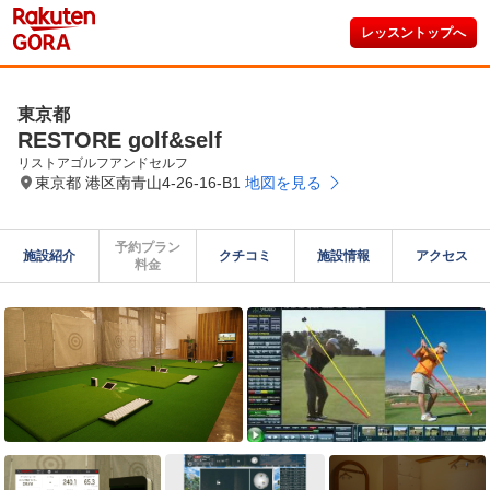
レッスントップへ
東京都
RESTORE golf&self
リストアゴルフアンドセルフ
東京都 港区南青山4-26-16-B1
地図を見る
予約プラン

施設紹介
クチコミ
施設情報
アクセス
料金