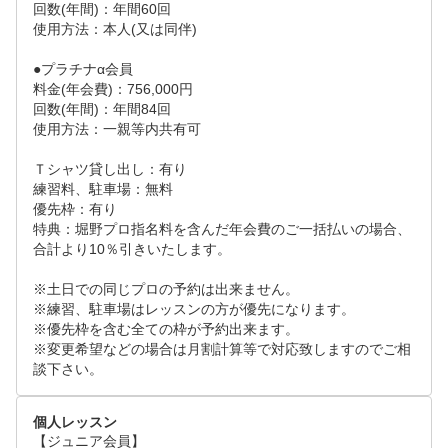
回数(年間)：年間60回

使用方法：本人(又は同伴)

●プラチナα会員

料金(年会費)：756,000円

回数(年間)：年間84回

使用方法：一親等内共有可

Ｔシャツ貸し出し：有り

練習料、駐車場：無料

優先枠：有り

特典：堀野プロ指名料を含んだ年会費のご一括払いの場合、
合計より10％引きいたします。

※土日での同じプロの予約は出来ません。

※練習、駐車場はレッスンの方が優先になります。

※優先枠を含む全ての枠が予約出来ます。

※変更希望などの場合は月割計算等で対応致しますのでご相
談下さい。
個人レッスン
【ジュニア会員】
