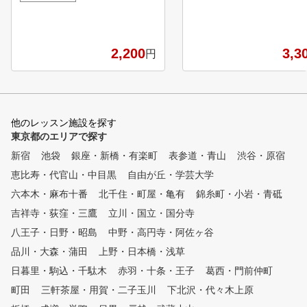
制のゴルフ練習施設です。 完
そのため、PGA（日本プ
全室内・冷暖房完備でどんな天
フ協会）認定のプロである
候の日でも快適な環境ながら、
ッフが会員様一人ひとりに
シミュレーションでは味わえな
添い、最適な指導を行って
2,200
3,3
円
い広々した空間で本格的な練習
ます。 また、スウィング
をお楽しみいただけます。 都
機を使用することでフォー
心からアクセスしやすい場所に
細かな部分までチェックで
あり、利用者専用の無料駐車場
一人ひとりに合わせた改善
も目の前（徒歩10秒）に完備し
指摘ができますので、これ
他のレッスン施設を探す
ているため、お車でお越しいた
にも年齢や性別を問わず多
東京都のエリアで探す
だけます。 お仕事前／ご予定
会員様から喜びのお声を頂
新宿
の前／ラウンドの前に、ぜひご
池袋
銀座・新橋・有楽町
表参道・青山
渋谷・原宿
てまいりました。 初心者
利用ください。 ※電車（徒歩
験者問わず、皆さまのレベ
恵比寿・代官山・中目黒
自由が丘・学芸大学
）／自転車／バイクでもお越し
合わせて最適なレッスンを
六本木・麻布十番
北千住・町屋・亀有
錦糸町・小岩・青砥
いただけます。
りやすい言葉で指導を心が
吉祥寺・荻窪・三鷹
立川・国立・国分寺
います。
八王子・日野・昭島
中野・高円寺・阿佐ヶ谷
品川・大森・蒲田
上野・日本橋・浅草
日暮里・駒込・千駄木
赤羽・十条・王子
葛西・門前仲町
町田
三軒茶屋・用賀・二子玉川
下北沢・代々木上原