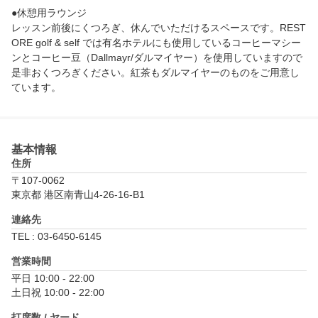
リアルタイムに把握し、レッスンや練習に活用することができる
●休憩用ラウンジ

、画期的なトレーニングアイテムです。

レッスン前後にくつろぎ、休んでいただけるスペースです。REST
ORE golf & self では有名ホテルにも使用しているコーヒーマシー
●JC ビデオ

ンとコーヒー豆（Dallmayr/ダルマイヤー）を使用していますので
打席では「JCビデオ」を設置し、正面、後方からスイングが撮影
是非おくつろぎください。紅茶もダルマイヤーのものをご用意し
され、細かなスイング解析も

ています。

同時に行えます。 レッスン前とレッスン後のご自身の違いも比較
※レッスン当日は無料でご使用頂けます。

●更衣室

更衣室も完備してありますので安心してご利用いただけます。

基本情報
住所
[その他設備]

〒107-0062
会員種別により（有料、無料で）、クラブをお預かりすることも
東京都 港区南青山4-26-16-B1
出来ます。

連絡先
急なご来店でも安心です。Tシャツ、グローブ、靴下も販売してい
ます。
TEL : 03-6450-6145
営業時間
平日 10:00 - 22:00

土日祝 10:00 - 22:00
打席数 / ヤード