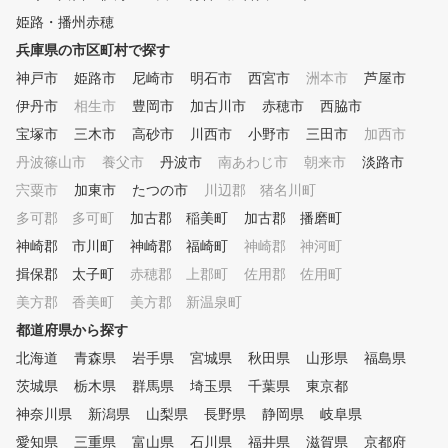
姫路・播州赤穂
兵庫県の市区町村で探す
神戸市
姫路市
尼崎市
明石市
西宮市
洲本市
芦屋市
伊丹市
相生市
豊岡市
加古川市
赤穂市
西脇市
宝塚市
三木市
高砂市
川西市
小野市
三田市
加西市
丹波篠山市
養父市
丹波市
南あわじ市
朝来市
淡路市
宍粟市
加東市
たつの市
川辺郡 猪名川町
多可郡 多可町
加古郡 稲美町
加古郡 播磨町
神崎郡 市川町
神崎郡 福崎町
神崎郡 神河町
揖保郡 太子町
赤穂郡 上郡町
佐用郡 佐用町
美方郡 香美町
美方郡 新温泉町
都道府県から探す
北海道
青森県
岩手県
宮城県
秋田県
山形県
福島県
茨城県
栃木県
群馬県
埼玉県
千葉県
東京都
神奈川県
新潟県
山梨県
長野県
静岡県
岐阜県
愛知県
三重県
富山県
石川県
福井県
滋賀県
京都府