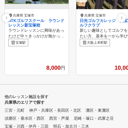
兵庫県 宝塚市
兵庫県 宝塚市
ATKゴルフスクール ラウンド
日光ゴルフカレッジ 大宝
レッスン新宝塚校
ルフクラブ
ラウンドレッスンに興味があっ
新しい趣味としてゴルフを
たけど中々きっかけが無かった
たい方、基本を一から学び
方、 １ラウンドしっかり見て
方にとって、当カレッジは
宝塚駅
大阪上本町駅
ほしい方、 ある程度回れるよ
うってつけの場所です。 
うになってきたけど伸び悩んで
豊富なスタッフが、一人ひ
いる方、 ご自身の課題や問題
に合わせた的確なアドバイ
点がはっきりわかっていない方
行います。わからないこと
8,000
10,0
円
、 技術やラウンド力を向上さ
んでもご質問ください。
せたい方、 傾斜地での打ち方
やライが悪い時の打ち方を教え
て欲しい方、 体験ラウンドレ
ッスンを是非ご応募ください！
他のレッスン施設を探す
兵庫県のエリアで探す
三宮・元町
神戸・兵庫区・長田区・北区
灘区・東灘区
須磨区・垂水区・西区
西宮・芦屋
尼崎・塚口・武庫之荘
宝塚・川西・伊丹・三田
明石・加古川・三木