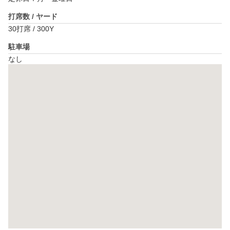
打席数 / ヤード
30打席 / 300Y
駐車場
なし