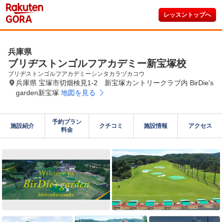
レッスントップへ
兵庫県
ブリヂストンゴルフアカデミー新宝塚校
ブリヂストンゴルフアカデミーシンタカラヅカコウ
兵庫県 宝塚市切畑検見1-2 新宝塚カントリークラブ内 BirDie's
garden新宝塚
地図を見る
予約プラン

施設紹介
クチコミ
施設情報
アクセス
料金