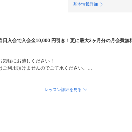
基本情報詳細
日入会で入会金10,000 円引き！更に最大2ヶ月分の月会費無
気軽にお越しください！

はご利用頂けませんのでご了承ください。

0～　その間、1時間毎（火曜日除く）

レッスン詳細を見る
その間、1時間毎

その間、1時間毎
