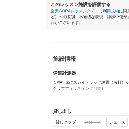
このレッスン施設を評価する
楽天GORAレッスンクチコミ利用規約
に同
ど）への差別、不適切な表現、誹謗中傷が
合がございます。
施設情報
弾道計測器
１番打席にスカイトラック設置（有料）
クラブフィッティング可能）
貸し出し
貸しクラブ
グローブ
シューズ