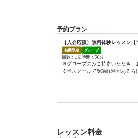
予約プラン
［入会応援］無料体験レッスン【当
初回限定
グループ
回数
1回
時間
50分
※グローブのみご持参いただき、お
※当スクールで受講経験がある方
【レッスンスケジュール】

月～金曜　13：00～　最終20:0
土曜　10：00～　最終19:00～　
日曜　10：00～　最終19:00～　
レッスン料金