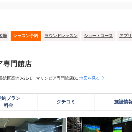
習場
レッスン予約
ラウンドレッスン
ショートコース
アプリ
ア専門館店
ン
美浜区高洲3-21-1 マリンピア専門館店B1
地図を見る
予約プラン

クチコミ
施設情
料金