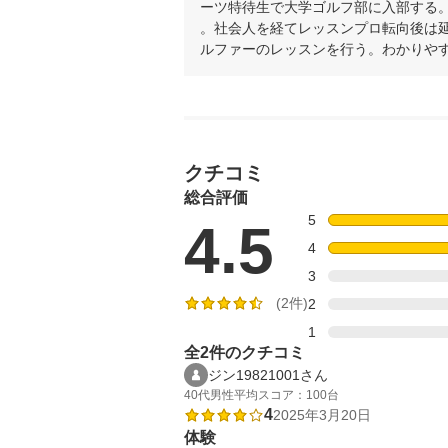
ーツ特待生で大学ゴルフ部に入部する
。社会人を経てレッスンプロ転向後は延べ
ルファーのレッスンを行う。わかりや
クチコミ
総合評価
5
4.5
4
3
(2件)
2
1
全2件のクチコミ
ジン19821001さん
40代
男性
平均スコア：100台
4
2025年3月20日
体験