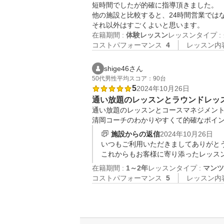
短時間でしたが的確に指導頂きました。

他の施設と比較すると、24時間営業では
それ以外はすごくよいと思います。
在籍期間 :
体験レッスン
レッスンタイプ :
コストパフォーマンス
4
レッスン内
shige46さん
50代
男性
平均スコア：90台
5
2024年10月26日
通い放題のレッスンとラウンドレッ
通い放題のレッスンとコースマネジメント
清岡コーチのわかりやすくて的確なポイ
施設からの返信
2024年10月26日
いつもご利用いただきましてありがとう
これからもお客様に寄り添ったレッス
在籍期間 :
1～2年
レッスンタイプ :
マンツ
コストパフォーマンス
5
レッスン内