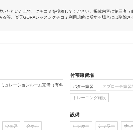
意いただいた上で、クチコミを投稿してください。掲載内容に第三者（
ある等、楽天GORAレッスンクチコミ利用規約に反する場合には削除さ
付帯練習場
シミュレーションルーム完備（有料
パター練習
アプローチ練習
トレーニング施設
設備
ウェア
タオル
ロッカー
シャワー
サウ