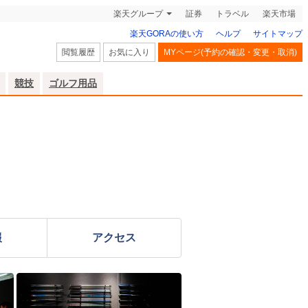
楽天グループ
証券
トラベル
楽天市場
楽天GORAの使い方
ヘルプ
サイトマップ
閲覧履歴
お気に入り
MYページ(予約の確認・変更・取消)
競技
ゴルフ用品
報
アクセス