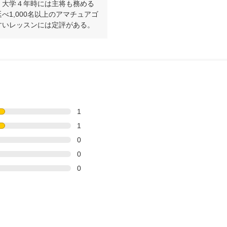
。大学４年時には主将も務める
1,000名以上のアマチュアゴ
すいレッスンには定評がある。
1
1
0
0
0