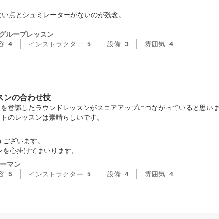
ない点とシュミレーターがないのが残念。

グループレッスン
容
4
インストラクター
5
設備
3
雰囲気
4
スンの合わせ技
を意識したラウンドレッスンがスコアアップにつながっていると思いま
ントのレッスンは素晴らしいです。
ございます。

ンを心掛けてまいります。
ーマン
容
5
インストラクター
5
設備
4
雰囲気
4