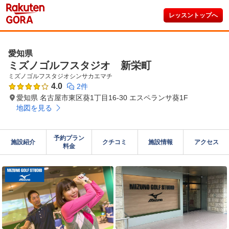
レッスントップへ
愛知県
ミズノゴルフスタジオ 新栄町
ミズノゴルフスタジオシンサカエマチ
4.0
2件
愛知県 名古屋市東区葵1丁目16-30 エスペランサ葵1F
地図を見る
予約プラン

施設紹介
クチコミ
施設情報
アクセス
料金