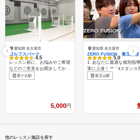
愛知県 名古屋市
愛知県 名古屋市
ゴルフスパーク
ZERO FUSION 覚王山校
4.5
5.0
レッスン前に、お悩みやご希望
1. あなたに最適な個別指
などのご意見をお聞きしてから
実に上達！ **「4スタンス
レッスンを開始します。 ショ
」**に基づき、体型や特性
星ケ丘駅
覚王山駅
ットについては、スイング解析
わせた指導を行います。 
機を使い改善点や伸ばしていく
豊富な一流コーチ陣が、あ
ところを理解し、レッスンプロ
の目標達成まで丁寧にサポ
と相談しながらレッスンを受講
。 電子カルテでレッスン
5,000
円
していただきます。 アプロー
を共有しているので、どの
チ、パター、バンカーなどのレ
チについても質の高い指導
ッスンもしております。
けられます。 2. 安心して始め
られる環境！ 女性会員様
数在籍しており、初心者の
他のレッスン施設を探す
安心して始められます。 