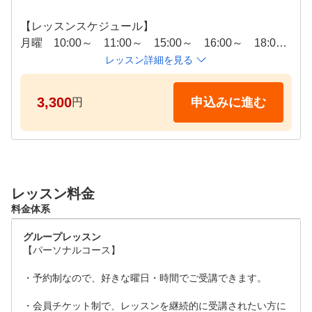
【レッスンスケジュール】

月曜　10:00～　11:00～　15:00～　16:00～　18:00
～　19:00～　20:00～

レッスン詳細を見る
火曜　10:00～　11:00～　13:00～　14:00～

水曜　10:00～　11:00～　13:00～　14:00～　18:00
3,300
申込みに進む
円
～　19:00～　20:00～

木曜　18:00～　19:00～　20:00～

土曜　10:00～　11:00～　12:00～　13:00～　18:00
～　19:00～　

レッスン料金
－－－－－－－－－－－－－－－－－－－－－－－－
料金体系
－－－－－－－－－－－－－－－－－－－－－－－－
－－－

グループレッスン
※お支払いはクレジットカードのみとなります。現金
【パーソナルコース】

のお取り扱いは行っておりません。

　体験レッスン受講前にお支払いの手続きを取らせて
・予約制なので、好きな曜日・時間でご受講できます。

いただきます。受講時間の約10分前にご来店ください
・会員チケット制で、レッスンを継続的に受講されたい方に
。
