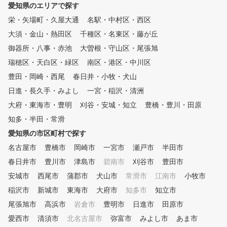
愛知県のエリアで探す
様からのご紹介が非常に多
信頼と実績のあるスクール
栄・矢場町・久屋大通
名駅・中村区・西区
。 3. 効率的に上達できるシス
大須・金山・熱田区
千種区・名東区・藤が丘
テム！ 月額固定の受け放
ステムで、短期間での上達
御器所・八事・赤池
大曽根・守山区・尾張旭
力にサポート。 名古屋市内
瑞穂区・天白区・緑区
南区・港区・中川区
つの施設があり、どこでも
豊田・岡崎・西尾
春日井・小牧・犬山
にレッスンを受けられま
毎日レッスン開講、毎月30
日進・長久手・みよし
一宮・稲沢・清洲
上のレッスン枠をご用意。 
大府・東海市・豊明
刈谷・安城・知立
豊橋・豊川・田原
時間365日対応のオンライ
約システムで、いつでも好
知多・半田・常滑
時に予約が可能です。 4. 楽し
愛知県の市区町村で探す
みながら上達をサポート！
名古屋市
豊橋市
岡崎市
一宮市
瀬戸市
い指導力と個性豊かなコー
半田市
が、お客様とのコミュニケ
春日井市
豊川市
津島市
碧南市
刈谷市
豊田市
ョンを大切にしながら、ゴ
安城市
西尾市
蒲郡市
犬山市
常滑市
江南市
小牧市
の楽しさをお伝えします。
あ、私たちと一緒にゴルフ
稲沢市
新城市
東海市
大府市
知多市
知立市
めてみませんか？ まずは体験
尾張旭市
高浜市
岩倉市
豊明市
日進市
田原市
レッスンにお越しください
愛西市
清須市
北名古屋市
弥富市
みよし市
あま市