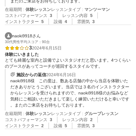
またのご来店をお待ちしております。
在籍期間 :
体験レッスン
レッスンタイプ :
マンツーマン
コストパフォーマンス
3
レッスン内容
5
インストラクター
5
設備
4
雰囲気
3
naoki9918さん
30代
男性
平均スコア：90台
3
2024年6月15日
体験にいきました
とても綺麗な室内と設備でよいスタジオだと思います。4つくらい
のブースがあってコーチが巡回するスタイルです。
施設からの返信
2024年6月16日
naoki9918様　この度は、数ある店舗の中から当店を体験いた
だきありがとうございます。当店では３名のインストラクター
からレッスンを受けられますので、naoki9918様のお悩みなど
気軽にご相談いただきまして楽しく練習いただけると幸いです
。またのご来店をお待ちしております。
在籍期間 :
体験レッスン
レッスンタイプ :
グループレッスン
コストパフォーマンス
3
レッスン内容
2
インストラクター
2
設備
5
雰囲気
3