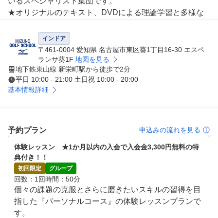
いるスペシャリスト集団です。

★オリジナルのテキスト、DVDによる理論学習と多様な
レッスン機具を使用した実技指導でレッスンを重ねるごと
に着実にレベルアップできます。
インドア
〒461-0004 愛知県 名古屋市東区葵1丁目16-30 エスペ
ランサ葵1F
地図を見る
地下鉄東山線 新栄町駅から徒歩で2分
平日 10:00 - 21:00 土日祝 10:00 - 20:00
基本情報詳細
予約プラン
申込みの流れを見る
体験レッスン　★1か月以内の入会で入会金3,300円無料の特
典付き！！
初回限定
グループ
回数
1回
時間
50分
個々の課題の克服とさらに磨きたいスキルの習得を目
指した『パーソナルコース』の体験レッスンプランで
す。
