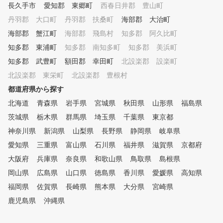
長久手市
愛知郡 東郷町
西春日井郡 豊山町
丹羽郡 大口町
丹羽郡 扶桑町
海部郡 大治町
海部郡 蟹江町
海部郡 飛島村
知多郡 阿久比町
知多郡 東浦町
知多郡 南知多町
知多郡 美浜町
知多郡 武豊町
額田郡 幸田町
北設楽郡 設楽町
北設楽郡 東栄町
北設楽郡 豊根村
都道府県から探す
北海道
青森県
岩手県
宮城県
秋田県
山形県
福島県
茨城県
栃木県
群馬県
埼玉県
千葉県
東京都
神奈川県
新潟県
山梨県
長野県
静岡県
岐阜県
愛知県
三重県
富山県
石川県
福井県
滋賀県
京都府
大阪府
兵庫県
奈良県
和歌山県
鳥取県
島根県
岡山県
広島県
山口県
徳島県
香川県
愛媛県
高知県
福岡県
佐賀県
長崎県
熊本県
大分県
宮崎県
鹿児島県
沖縄県