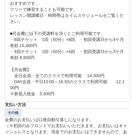
おすすめです。

フリーで練習することも可能です。

■リクエストのご回答について■

レッスン開講曜日・時間帯はタイムスケジュールをご覧くだ
リクエスト予約後、2営業日以内に回答させていただ
さい。

きます。

■月会費に以下の受講料を頂くとご利用可能です。

申込日から可能な限り3日以上先の日程を候補いただ
・8回チケット　1回（50分）×8回　・初回受講日から4ケ月
けますと幸いです。
有効	15,400円

・4回チケット　1回（50分）×4回　・初回受講日から3ケ月
有効	8,800円

【月会費】	

　全日会員・全てのクラスで利用可能	14,300円　

　DAY会員・平日10:00～16:50のクラスで利用可能	12,1
00円

※新規入校金　3,300円
支払い方法
その他
会費のお支払いは口座自動引落しになります。

（※初回のみフロントでお支払いいただきます。お支払いはキャ
ッシュレスとなります。現金でのお支払いはできませんので、あ