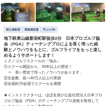
初心者歓迎
弾道測定器
手ぶらOK
地下鉄東山線新栄町駅徒歩2分 日本プロゴルフ協
会（PGA）ティーチングプロによる長く培った経
験とノウハウをもとに、ゴルフライフをもっと楽し
めるようサポートします！
ミズノゴルフスクールの『強み』

①スクール開設から、30年以上の歴史！

　⇒　長い歴史で培ったノウハウがあります。

②生徒数、延べ40万人以上の実績

③全国約70会場でスクールを展開

★インストラクターは、ほぼ全員が公益社団法人日本プロ
ゴルフ協会（PGA）のティーチングプロ資格を取得して