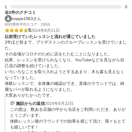
1
0
全2件のクチコミ
noppe1963さん
60代
男性
平均スコア：100台
5
2024年8月21日
以前受けていたレッスンと流れが通じていました
2年ほど前まで、ブリヂストンのグループレッスンを受けていまし
た。

その会場がコロナのために店をたたむことになりました。

結果、レッスンを受けられなくなり、YouTubeなどを見ながら自
己流の調整を続けていました。

いろいろなことを取り入れようとするあまり、木も森も見えなく
なっていました。

体験レッスンで、全体像の確認ができ、直後のラウンドでは、綺
麗なパーが取れるようになりました。

大変ありがたかったです。
施設からの返信
2024年8月22日
この度は、数ある店舗の中から当店をご利用いただき、ありが
とうございます。

体験レッスン後のラウンドでの効果を感じて頂け、我々もとて
も嬉しいです！
