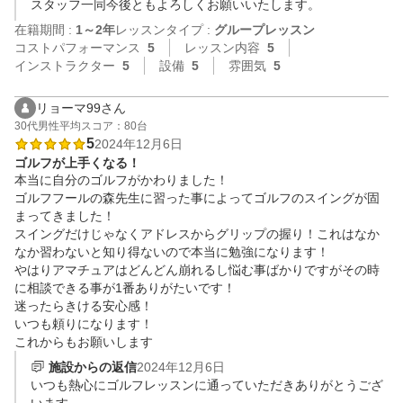
スタッフ一同今後ともよろしくお願いいたします。
在籍期間 :
1～2年
レッスンタイプ :
グループレッスン
コストパフォーマンス
5
レッスン内容
5
インストラクター
5
設備
5
雰囲気
5
リョーマ99さん
30代
男性
平均スコア：80台
5
2024年12月6日
ゴルフが上手くなる！
本当に自分のゴルフがかわりました！

ゴルフフールの森先生に習った事によってゴルフのスイングが固
まってきました！

スイングだけじゃなくアドレスからグリップの握り！これはなか
なか習わないと知り得ないので本当に勉強になります！

やはりアマチュアはどんどん崩れるし悩む事ばかりですがその時
に相談できる事が1番ありがたいです！

迷ったらきける安心感！

いつも頼りになります！

これからもお願いします
施設からの返信
2024年12月6日
いつも熱心にゴルフレッスンに通っていただきありがとうござ