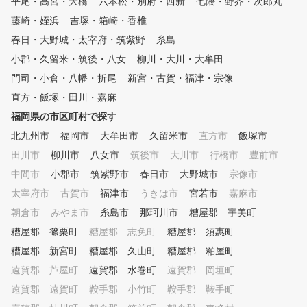
平尾・高宮・大橋
六本松・別府・西新
七隈・野芥・次郎丸
戦略も伝授、クラブのお悩みも
サービスを多数ご用意して
ご相談ください。アートレイの
ます。 －－－－－－－－－－
藤崎・姪浜
吉塚・箱崎・香椎
高性能カメラでスイングの細か
－－－－－－－－－－－－－
春日・大野城・太宰府・筑紫野
糸島
い動きも解析いたします🎵ぜひ
□あなただけのスペシャル
小郡・久留米・筑後・八女
柳川・大川・大牟田
一度ご体験ください！
ューをご提案 －－－－－
－－－－－－－－－－－－
門司・小倉・八幡・折尾
新宮・古賀・福津・宗像
－－ 打ちっぱなし練習場の利
直方・飯塚・田川・嘉麻
用料金は、一回あたり2,00
〜3,000円が相場です。 
福岡県の市区町村で探す
アマチュアゴルファーは、
北九州市
福岡市
大牟田市
久留米市
直方市
飯塚市
2〜3回／週は通いながら
田川市
柳川市
八女市
筑後市
大川市
行橋市
豊前市
目指しています。 つまり
に掛かる練習費用は2万円
中間市
小郡市
筑紫野市
春日市
大野城市
宗像市
。 年間に直すとある程度
太宰府市
古賀市
福津市
うきは市
宮若市
嘉麻市
まった費用をかけて「自己
ヤミクモ練習」を積み重ね
朝倉市
みやま市
糸島市
那珂川市
糟屋郡 宇美町
ます。 それに交通費がか
糟屋郡 篠栗町
糟屋郡 志免町
糟屋郡 須惠町
たり、更にレッスン費がか
糟屋郡 新宮町
糟屋郡 久山町
糟屋郡 粕屋町
たり。 それではいくら練習し
ても上手くなるのは難しい
遠賀郡 芦屋町
遠賀郡 水巻町
遠賀郡 岡垣町
よね。 初心者専用ゴルフスク
遠賀郡 遠賀町
鞍手郡 小竹町
鞍手郡 鞍手町
ール『ブリッジゴルフ』は
額制で通い放題のレッスン