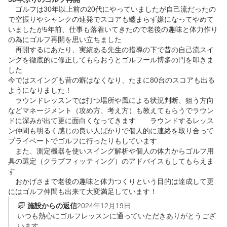
　ゴルフは30年以上前の20代にやっていましたが自己流だったの
で空振りやシャンクの連発でスコアも纏まらず嫌になってやめて
いましたが5年前、仕事も落着いてきたので老後の趣味と体力作り
の為にゴルフ再開を思い立ちました

　再開するにあたり、実績ある先生の指導の下で昔の自己流スイ
ングを徹底的に修正してもらおうとゴルフール博多の門を叩きま
した

今ではスイングも昔の癖はなくなり、たまに80台のスコアも出る
ようになりました！

　ラウンドレッスンでは打つ場所や風による状況判断、狙う方向
などマネージメント（攻め方、考え方）も教えてもらうでラウン
ドに深みが出て更に面白くなってきます　　ラウンドするレッス
ン仲間も明るく感じの良い人ばかりで個人的に連絡を取り合って
プライベートでゴルフに行ったりもしています

　また、測定機器を使いスイング解析や個人の体力からゴルフ用
具の選定（クラブフィッティング）のアドバイスもしてもらえま
す

　おかげさまで老後の趣味と体力つくりという目的は達成して更
にはゴルフ仲間も出来て大変満足しています！
施設からの返信
2024年12月19日
いつも熱心にゴルフレッスンに通っていただきありがとうござ
います。
