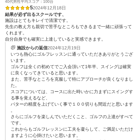
40代
男性
平均スコア：100台
5
2024年12月18日
結果が必ず出るスクールです、
施設はとてもキレイで清潔です。

先生の教え方も親切で苦手なところもできるまで一緒に頑張って
くれます。

自分自身でも確実に上達していると実感できます。
施設からの返信
2024年12月19日
いつも熱心にゴルフレッスンに通っていただきありがとうござ
います。

ゴルフは全くの初めてでご入会頂いて1年半、スイングは確実
に良くなってきていると思います。

また、苦手なところを克服して特にアプローチが良くなりまし
た。

スコアについては、コースに出た時いかに力まずにスイングす
る事を覚えるなど、

パターの精度を上げていく事で１００切りも間近だと思います
。

さらにゴルフを楽しんでいただくこと、ゴルフの上達がすべて
です。

これからもゴルフレッスンに工夫を凝らして、ご満足いただけ
ますように心掛けたいと思います。
