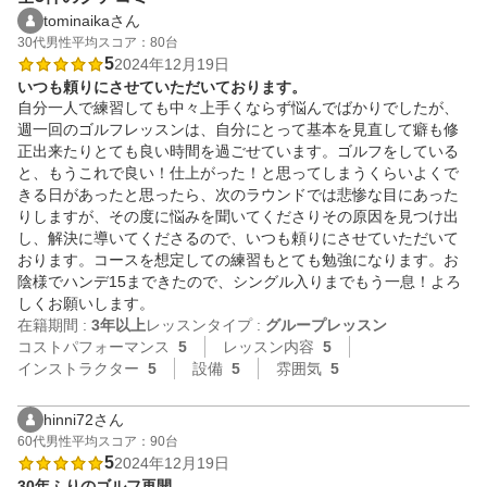
tominaikaさん
30代
男性
平均スコア：80台
5
2024年12月19日
いつも頼りにさせていただいております。
自分一人で練習しても中々上手くならず悩んでばかりでしたが、
週一回のゴルフレッスンは、自分にとって基本を見直して癖も修
正出来たりとても良い時間を過ごせています。ゴルフをしている
と、もうこれで良い！仕上がった！と思ってしまうくらいよくで
きる日があったと思ったら、次のラウンドでは悲惨な目にあった
りしますが、その度に悩みを聞いてくださりその原因を見つけ出
し、解決に導いてくださるので、いつも頼りにさせていただいて
おります。コースを想定しての練習もとても勉強になります。お
陰様でハンデ15まできたので、シングル入りまでもう一息！よろ
しくお願いします。
在籍期間 :
3年以上
レッスンタイプ :
グループレッスン
コストパフォーマンス
5
レッスン内容
5
インストラクター
5
設備
5
雰囲気
5
hinni72さん
60代
男性
平均スコア：90台
5
2024年12月19日
30年ふりのゴルフ再開