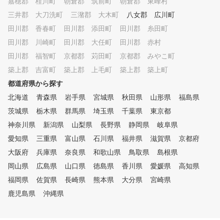
嘉穂郡 桂川町
朝倉郡 筑前町
朝倉郡 東峰村
けることができ、毎回料金
三井郡 大刀洗町
三潴郡 大木町
八女郡 広川町
にせずに、何回でもゴルフ
田川郡 香春町
田川郡 添田町
田川郡 糸田町
ができますよ^_^
田川郡 川崎町
田川郡 大任町
田川郡 赤村
田川郡 福智町
京都郡 苅田町
京都郡 みやこ町
築上郡 吉富町
築上郡 上毛町
築上郡 築上町
都道府県から探す
北海道
青森県
岩手県
宮城県
秋田県
山形県
福島県
茨城県
栃木県
群馬県
埼玉県
千葉県
東京都
神奈川県
新潟県
山梨県
長野県
静岡県
岐阜県
愛知県
三重県
富山県
石川県
福井県
滋賀県
京都府
大阪府
兵庫県
奈良県
和歌山県
鳥取県
島根県
岡山県
広島県
山口県
徳島県
香川県
愛媛県
高知県
福岡県
佐賀県
長崎県
熊本県
大分県
宮崎県
鹿児島県
沖縄県