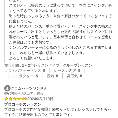
います。

スタジオへは毎週のように通って頂いて、本当にスイングが良
くなってきていると思います。

迷った時おっしゃるように自分の癖は分かっていても中々すぐ
に直せません。

構えた時のバランス、重心位置だったり、スイング中の軸のぶ
れがコースに出るとちょっとした方向の誤りからスイングに影
響が出ていると思います。基本練習と合わせてコースを想定し
た練習はとても大切です。

シングルプレーヤーになるのももう少しのところまで来ていま
す。これからも一緒に頑張っていきましょう。

よろしくお願いいたします。
在籍期間 :
1～2年
レッスンタイプ :
グループレッスン
コストパフォーマンス
5
レッスン内容
5
インストラクター
5
設備
5
雰囲気
5
クロムハーツワンさん
60代
男性
平均スコア：80台
5
2024年5月10日
プロコーチのレッスン
プロコーチの専門的な知識と経験からいつもレッスンしてもらっ
てすぐに結果が出るのでとても満足です。
