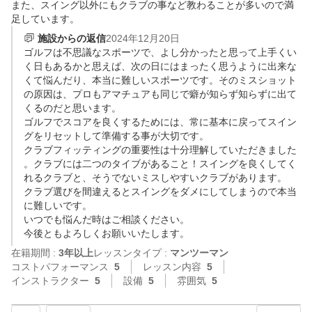
また、スイング以外にもクラブの事など教わることが多いので満
足しています。
施設からの返信
2024年12月20日
ゴルフは不思議なスポーツで、よし分かったと思って上手くい
く日もあるかと思えば、次の日にはまったく思うように出来な
くて悩んだり、本当に難しいスポーツです。そのミスショット
の原因は、プロもアマチュアも同じで癖が知らず知らずに出て
くるのだと思います。

ゴルフでスコアを良くするためには、常に基本に戻ってスイン
グをリセットして準備する事が大切です。

クラブフィッティングの重要性は十分理解していただきました
。クラブには二つのタイブがあること！スイングを良くしてく
れるクラブと、そうでないミスしやすいクラブがあります。

クラブ選びを間違えるとスイングをダメにしてしまうので本当
に難しいです。

いつでも悩んだ時はご相談ください。

今後ともよろしくお願いいたします。
在籍期間 :
3年以上
レッスンタイプ :
マンツーマン
コストパフォーマンス
5
レッスン内容
5
インストラクター
5
設備
5
雰囲気
5