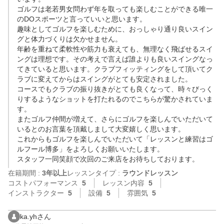
ゴルフは老若男女問わず年を取っても楽しむことができる唯一
のDOスポーツと言っていいと思います。

趣味としてゴルフを楽しむために、おっしゃり通り良いスイン
グと体力づくりは欠かせません。

年齢を重ねて柔軟性や筋力も衰えても、無理なく飛ばせるスイ
ングは理想です。その考えで言えば誰よりも良いスイングなっ
てきていると思います。クラブフィッティングをして頂いてク
ラブに変えてからはスイングがとても安定されました。

コースでもクラブの振り抜きがとても良くなって、時々びっく
りするようなショットを打たれるのでこちらが驚かされていま
す。

またゴルフ仲間が増えて、さらにゴルフを楽しんでいただいて
いるとのお言葉を頂戴しまして大変嬉しく思います。

これからもゴルフを楽しんでいただいて「レッスンと練習はゴ
ルフール博多」をよろしくお願いいたします。

スタッフ一同笑顔で次回のご来店をお待ちしております。
在籍期間 :
3年以上
レッスンタイプ :
ラウンドレッスン
コストパフォーマンス
5
レッスン内容
5
インストラクター
5
設備
5
雰囲気
5
ka.yhさん