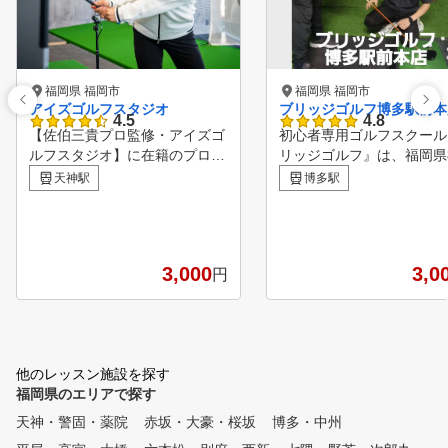
福岡県 福岡市
福岡県 福岡市
アイズゴルフスタジオ
ブリッジゴルフ博多駅前本
4.5
4.8
【佐伯三貴プロ監修・アイズゴ
初心者専用ゴルフスクール
ルフスタジオ】に在籍のプロは
リッジゴルフ』は、福岡県
、現在も試合に出場している現
市博多区に店舗を持つ 福
天神駅
博多駅
役トーナメントプロです。『松
初の初心者専用というコン
山英樹プロ』を輩出した"東北
トを持つ市内最大級のイン
福祉大学ゴルフ部”出身のプロ
ゴルフスクールです。 九
を中心に、本格レッスンを行な
玄関であるJR博多駅から徒
3,000
3,0
円
っています。まだクラブを握っ
分。 アクセスは最高で、
たことのない初心者の方は、女
ご好評をいただいておりま
性スタッフによる基本レッスン
周辺にもコインパーキング
からスタートすることもでき、
の駐車場が多く、お車での
ジュニア・女性・初心者・上級
店にも対応しております。
他のレッスン施設を探す
者など、年齢やレベルに問わず
ブリッジゴルフ』は、「ゴ
福岡県のエリアで探す
、すべてのお客様に合わせたレ
をしたことがない人のため
ッスンが可能です。豊富な練習
ルフレッスン」をコンセプ
天神・警固・薬院
赤坂・大豪・桜坂
博多・中州
器具を備え、練習方法やコース
、 お客様にご満足いただ