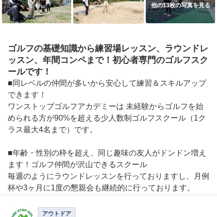
他の13枚の写真を見る
ゴルフの基礎知識から練習場レッスン、ラウンドレ
ッスン、年間コンペまで！初心者専門のゴルフスク
ールです！
■同レベルの仲間が多いから安心して練習＆スキルアップ
できます！

ワンストップゴルフアカデミーは 未経験からゴルフを始
められる方が90%を超える少人数制ゴルフスクール（1ク
ラス最大4名まで）です。

■年齢・性別の枠を超え、同じ趣味の友人がドンドン増え
ます！ゴルフ仲間が沢山できるスクール

毎週のようにラウンドレッスンを行っておりますし、月例
杯や3ヶ月に1度の懇親会も継続的に行っております。

“ゴルフというのは仲間と一緒だから楽しいんだ！”という
ことをご理解いただき、当スクールで沢山の仲間・友人を
アウトドア