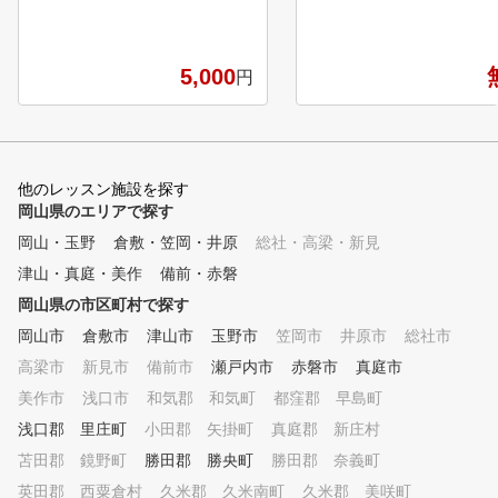
今後の方針を決定。身体を整え
らベテランまで、全てのゴ
る事からスイングを整えるまで
ァーを支える独自のメソッド
。エラー動作を改善します。
POINT１ 診断・カルテ
5,000
円
弾道測定器・シミュレータ
用いて、現状把握を行う事
あなたに必要な練習方法を
出します。 ■POINT２ 
グレッスン 弊社のレッス
他のレッスン施設を探す
ロは最新のスイング理論を
岡山県のエリアで探す
、お客様のスイングに合っ
岡山・玉野
倉敷・笠岡・井原
総社・高梁・新見
適のスイング理論をご提案
ことで上達をサポートしま
津山・真庭・美作
備前・赤磐
■POINT３ クラブフィッ
岡山県の市区町村で探す
ング 現在のクラブが合っ
るか、レッスンプロがチェ
岡山市
倉敷市
津山市
玉野市
笠岡市
井原市
総社市
いたします。また、次のス
高梁市
新見市
備前市
瀬戸内市
赤磐市
真庭市
プに向けて使うべきクラブ
美作市
浅口市
和気郡 和気町
都窪郡 早島町
わせてご提案いたします。 
OINT４ 筋力・柔軟性 ゴ
浅口郡 里庄町
小田郡 矢掛町
真庭郡 新庄村
に必要な筋力は他のスポー
苫田郡 鏡野町
勝田郡 勝央町
勝田郡 奈義町
異なって限られています。
宅でも簡単にできるトレー
英田郡 西粟倉村
久米郡 久米南町
久米郡 美咲町