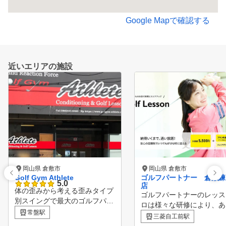
Google Mapで確認する
近いエリアの施設
岡山県 倉敷市
岡山県 倉敷市
Golf Gym Athlete
ゴルフパートナー 倉敷練
5.0
店
体の歪みから考える歪みタイプ
ゴルフパートナーのレッス
別スイングで最大のゴルフパフ
ロは様々な研修により、あ
ォーマンスを発揮！ 歪みタイ
常盤駅
る方面から生徒様の上達を
三菱自工前駅
プ診断からスイングチェック、
ートしています！ ビギナ