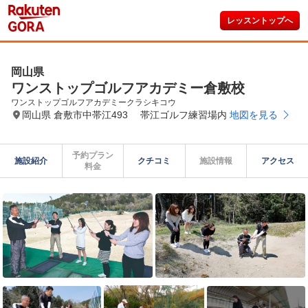
レッスントップへ
岡山県
ワンストップゴルフアカデミー倉敷校
ワンストップゴルフアカデミークラシキコウ
岡山県 倉敷市中帯江493 帯江ゴルフ練習場内
地図を見る
予約プラン

施設紹介
クチコミ
施設情報
アクセス
料金