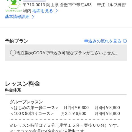
つくっていただければと思います！！

〒710-0013 岡山県 倉敷市中帯江493 帯江ゴルフ練習
場内
地図を見る
基本情報詳細
■費用を最小限に抑えながら、スキル・楽しさをお伝えい
たします！

幅広い層の皆様にゴルフを楽しんでいただきたいという想
いから、レッスン費はご参加いただきやすい価格に設定さ
予約プラン
申込みの流れを見る
せて頂いております！

現在楽天GORAで申込み可能なプランがございません。
■夜でも雨でも、バンカー、アプローチ、パター練習がで
きます！在校生専用・グリーン周りの練習場

ワンストップゴルフアカデミーの在校生の皆様であれば無
料でお使いいただくことが可能です（詳しくはお店にお問
レッスン料金
合せください）。

料金体系
グループレッスン
■実践の場をご用意しておりますので、ドンドンご参加く
＜はじめの第一歩コース＞　月2回￥6,600	月4回￥8,800

ださい！スクール内の大会を毎月開催！

＜100＆90切りコース＞	　月2回￥6,600	月4回￥8,800

一年を通じて各地でコンペを開催いたしております。

－－－－－－－－－－－－－－－－－－－－－－－－－－－

※レッスン時間は７５分（座学１５分・実技６０分）です。

■ルール・マナー・理論等を座学で学び、レッスンで実践
※1クラスの定員は4名迄の少人数制です。
