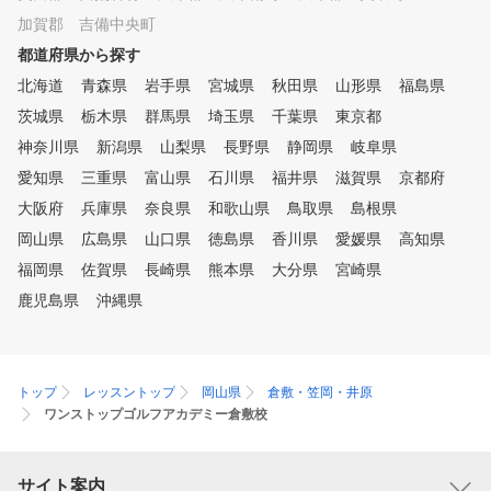
グメニューも合わせて提案
加賀郡 吉備中央町
す。 ■POINT５ コース
都道府県から探す
メント ほとんどのゴルフ
がこの部分でスコアをロス
北海道
青森県
岩手県
宮城県
秋田県
山形県
福島県
います。スコアアップに重
茨城県
栃木県
群馬県
埼玉県
千葉県
東京都
コースマネジメントやメン
トレーニング含めてレッス
神奈川県
新潟県
山梨県
長野県
静岡県
岐阜県
たします。
愛知県
三重県
富山県
石川県
福井県
滋賀県
京都府
大阪府
兵庫県
奈良県
和歌山県
鳥取県
島根県
岡山県
広島県
山口県
徳島県
香川県
愛媛県
高知県
福岡県
佐賀県
長崎県
熊本県
大分県
宮崎県
鹿児島県
沖縄県
トップ
レッスントップ
岡山県
倉敷・笠岡・井原
ワンストップゴルフアカデミー倉敷校
サイト案内