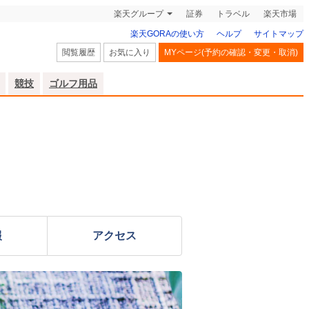
楽天グループ
証券
トラベル
楽天市場
楽天GORAの使い方
ヘルプ
サイトマップ
閲覧履歴
お気に入り
MYページ(予約の確認・変更・取消)
競技
ゴルフ用品
報
アクセス