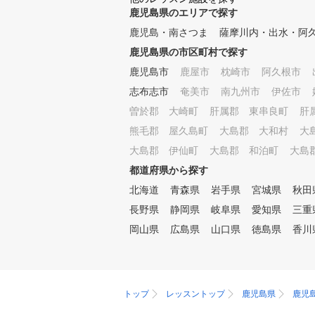
鹿児島県のエリアで探す
ンは週24クラス、個人レッスン
も週3クラス実施。経験豊富な
鹿児島・南さつま
薩摩川内・出水・阿
インストラクターが、あなたの
鹿児島県の市区町村で探す
ゴルフライフを全力でサポート
します。 ◎「ゴルフをもっと
鹿児島市
鹿屋市
枕崎市
阿久根市
楽しく、もっと上手に！」をモ
志布志市
奄美市
南九州市
伊佐市
ットーに、あなたの「できた！
曽於郡 大崎町
」を応援します。
肝属郡 東串良町
肝
熊毛郡 屋久島町
大島郡 大和村
大
大島郡 伊仙町
大島郡 和泊町
大島
都道府県から探す
北海道
青森県
岩手県
宮城県
秋田
長野県
静岡県
岐阜県
愛知県
三重
岡山県
広島県
山口県
徳島県
香川
トップ
レッスントップ
鹿児島県
鹿児