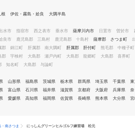
。レッスンプロは有名パーソナ
ホ１つで簡単操作 会員登録、
ルゴルフレッスンスタジオ出身
コマ予約、キー発行で入退室、
久根
者・ドラコンプロ・名門コース
伊佐・霧島・姶良
大隅半島
決済までスムーズに行えます。
のキャディなどゴルフを知るプ
4. 会員制 空き枠を把握しやす
ロばかり。 レッスンは、イン
いので、予約することによって
出水市
指宿市
西之表市
垂水市
薩摩川内市
日置市
曽於市
ザゴルフ認定コーチがカリキュ
待ち時間無しでスケジュールを
ラムに沿って基礎から教えます
姶良市
鹿児島郡 三島村
鹿児島郡 十島村
薩摩郡 さつま町
組みやすいです。法人プランは
。それぞれの進度に合わせて、
属郡 錦江町
肝属郡 南大隅町
肝属郡 肝付町
福利厚生としてご利用頂けます
熊毛郡 中種子町
優しくて楽しいレッスンです。
。 5. 駐車場完備 室内まで徒歩
島郡 宇検村
初心者の方、今まで屋外練習場
大島郡 瀬戸内町
大島郡 龍郷町
大島郡 喜界町
数ｍ。屋根付きなので重い荷物
で独学で頑張ってきた方、途中
郡 知名町
大島郡 与論町
も濡れずに運びやすいです。 (
やめていたけど再チャレンジし
店舗横には屋根無しで２台分) 6
たい方など、習い放題、学び放
. 大型モニター設備 ラグジュア
題のインドアゴルフスクール・
県
山形県
福島県
茨城県
栃木県
群馬県
埼玉県
千葉県
東
リー休憩スペースでゆったりと
インザゴルフで快適なゴルフラ
県
富山県
石川県
福井県
滋賀県
、動画サイトやオンデマンド映
京都府
大阪府
兵庫県
奈
イフを始めてみませんか？ あ
像、音楽鑑賞をお楽しみ頂けま
県
なたの人生がより良いものにな
愛媛県
高知県
福岡県
佐賀県
長崎県
熊本県
大分県
宮
す。
ることをインザゴルフ一同、願
っております。
島・南さつま
にっしんグリーンヒルゴルフ練習場 松元