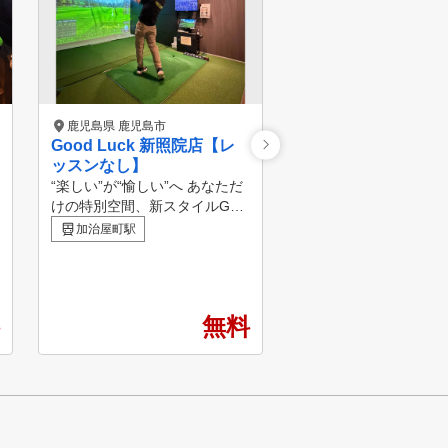
鹿児島県 鹿児島市
鹿児島県 鹿児島市
Good Luck 新照院店【レ
アーバンウェルネス
ッスンなし】
・エルグ
“楽しい”が“愉しい”へ あなただ
新屋敷駅
けの特別空間、新スタイルGOL
F練習場 日本製の高性能機器で
加治屋町駅
レベルアップ！ 【GoodLuckの
魅力】 1. 無人・完全個室 天候
に左右されずに冷暖房完備の快
適空間！初心者、上級者の方も
無料
リラックスして集中できる。 2.
365日、24時間営業 24時間営
業！仕事帰りや休みの日、ちょ
っとしたスキマ時間でご利用頂
けます。 3. スマホ１台で通え
る スマホ1台で会員登録、予約
、入退室、決済までスムーズに