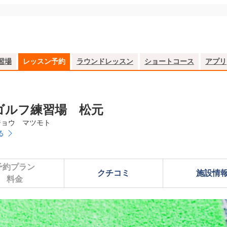
習場
レッスン予約
ラウンドレッスン
ショートコース
アプリ
ゴルフ練習場 松元
ジョウ　マツモト
る
予約プラン

クチコミ
施設情
料金