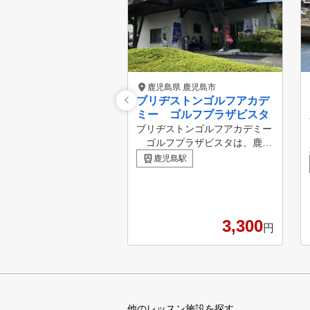
鹿児島県 鹿児島市
ブリヂストンゴルフアカデ
ミー ゴルフプラザビスタ
ブリヂストンゴルフアカデミー
ゴルフプラザビスタは、鹿児
島市伊敷に広がる緑豊かな環境
鹿児島駅
の中で、初心者から上級者まで
幅広く対応するゴルフスクール
＆練習場です。 ◎ アクセス抜
群：鹿児島北ICから車でわずか
3,300
3分。 ◎ 充実の施設：1階・2
円
階合わせて80打席、LED照明完
備で夜間も快適。天然芝のフェ
アウェイは200ヤードの広さを
誇り、バンカー・アプローチ練
習場も完備。 ◎ レベルに合わ
他のレッスン施設を探す
せたレッスン：グループレッス