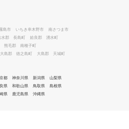
行えます。 4. 会員制 30名限定
だから予約が全く取れないとい
う心配も無く、事前スケジュー
ル管理がしやすい。 5. 駐車場
完備 室内まで徒歩数m。1台分
霧島市
いちき串木野市
南さつま市
の駐車場をご用意しております
出水郡 長島町
姶良郡 湧水町
。 6. 大型モニター設備 動画サ
熊毛郡 南種子町
イトやオンデマンド映像、音楽
鑑賞をお楽しみ頂けます。
大島郡 徳之島町
大島郡 天城町
京都
神奈川県
新潟県
山梨県
良県
和歌山県
鳥取県
島根県
崎県
鹿児島県
沖縄県