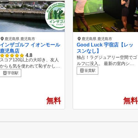
鹿児島県 鹿児島市
鹿児島県 鹿児島市
インザゴルフ イオンモール
Good Luck 宇宿店【レッ
鹿児島店
スンなし】
4.8
独占！ラグジュアリー空間でゴ
スコア120以上の大叩き、友人
ルフに没入。 最新の室内シミ
からも気を使われて恥ずかしか
ュレーションで初心者から上級
笹貫駅
った。 １人で練習してもなか
宇宿駅
者まで充実した練習や、忠実に
なか上手くならずに、ゴルフが
再現したラウンドが可能です！
嫌いになってきた。 そんな経
【GoodLuckの魅力】 1. 無人・
験はありませんか？ インザゴ
完全個室 非接触型だから周囲
ルフは、そんな初心者から中級
無料
無料
を気にせず集中。火山灰など天
者の方のゴルフライフを変える
候にも左右されずに冷暖房完備
ために生まれました。 好きな
の快適空間でプレイ出来ます。
だけ練習して・好きなだけコー
2. 365日、24時間営業 鹿児島
チに教えてもらっても月々11,9
初の24時間営業！仕事帰りや休
80円からという、通いやすいレ
みの日、ちょっとしたスキマ時
ッスンスタジオを実現しました
間でご利用頂けます。 3. スマ