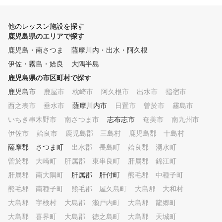
他のレッスン施設を探す
鹿児島県のエリアで探す
鹿児島・南さつま
薩摩川内・出水・阿久根
伊佐・霧島・姶良
大隅半島
鹿児島県の市区町村で探す
鹿児島市
鹿屋市
枕崎市
阿久根市
出水市
指宿市
西之表市
垂水市
薩摩川内市
日置市
曽於市
霧島市
いちき串木野市
南さつま市
志布志市
奄美市
南九州市
伊佐市
姶良市
鹿児島郡 三島村
鹿児島郡 十島村
薩摩郡 さつま町
出水郡 長島町
姶良郡 湧水町
曽於郡 大崎町
肝属郡 東串良町
肝属郡 錦江町
肝属郡 南大隅町
肝属郡 肝付町
熊毛郡 中種子町
熊毛郡 南種子町
熊毛郡 屋久島町
大島郡 大和村
大島郡 宇検村
大島郡 瀬戸内町
大島郡 龍郷町
大島郡 喜界町
大島郡 徳之島町
大島郡 天城町