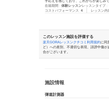
手応えを感じており、これからが楽しみ
在籍期間 :
体験レッスン
レッスンタイプ :
コストパフォーマンス
4
レッスン内
このレッスン施設を評価する
楽天GORAレッスンクチコミ利用規約
に同
ど）への差別、不適切な表現、誹謗中傷が
合がございます。
施設情報
弾道計測器