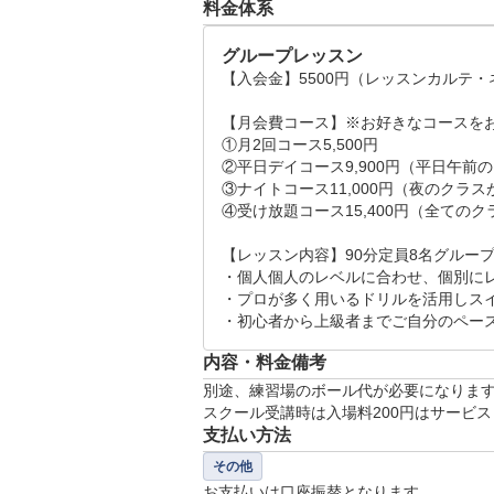
料金体系
【レッスンスケジュール】

◯火曜日　9:30-11:00  11:30-13:00
グループレッスン
◯水曜日　9:30-11:00  11:30-13
【入会金】5500円（レッスンカルテ・
◯木曜日　18:00-19:30  20:00-2
◯金曜日　9:30-11:00  11:30-13:
【月会費コース】※お好きなコースをお
①月2回コース5,500円

◯土曜日　18:00-19:00 19:00-2
②平日デイコース9,900円（平日午前
◯日曜日　18:00-19:00 19:00-2
③ナイトコース11,000円（夜のクラ
④受け放題コース15,400円（全ての
【レッスン内容】90分定員8名グループ
・個人個人のレベルに合わせ、個別にレ
・プロが多く用いるドリルを活用しスイ
・初心者から上級者までご自分のペー
内容・料金備考
別途、練習場のボール代が必要になります
スクール受講時は入場料200円はサービ
支払い方法
その他
お支払いは口座振替となります。
