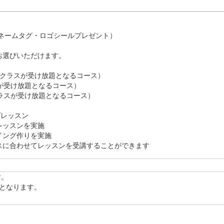
  18:00-19:30  20:00-21:30（90分定員8名）

:00（90分定員8名）

ネームタグ・ロゴシールプレゼント）

1:30（90分定員8名）

00  （90分定員8名）

選びいただけます。

0:00（60分定員5名）

のクラスが受け放題となるコース）

0:00（60分定員5名）
スが受け放題となるコース）

クラスが受け放題となるコース）

レッスン

ッスンを実施

ング作りを実施

スに合わせてレッスンを受講することができます
。

スとなります。