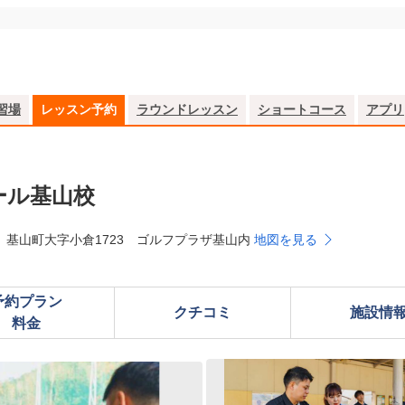
習場
レッスン予約
ラウンドレッスン
ショートコース
アプリ
ール基山校
 基山町大字小倉1723 ゴルフプラザ基山内
地図を見る
予約プラン

クチコミ
施設情
料金