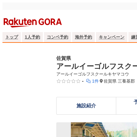
トップ
1人予約
コンペ予約
海外予約
キャンペーン
練
佐賀県
アールイーゴルフスク
アールイーゴルフスクールキヤマコウ
-
1件
佐賀県 三養基郡
施設紹介