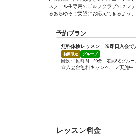
スクール生専用のゴルフクラブのメンテ
るあらゆるご要望にお応えできるよう、
予約プラン
無料体験レッスン　※即日入会で
初回限定
グループ
回数
1回
時間
90分　定員8名グル
☆入会金無料キャンペーン実施中　5
実際のスクールを体験いただけるプ
スクールの様子やレッスンの雰囲
ゴルフの悩みをお伺いしながら、
初心者の方から上級者の方までレ
※貸クラブのご用意もありますので
※別途、練習場ボール代が必要にな
※受講経験がある方はご利用いた
レッスン料金