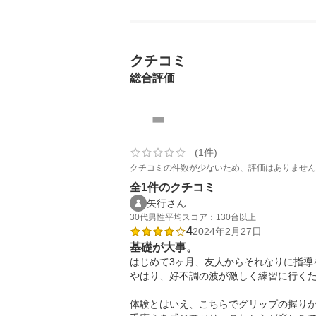
クチコミ
総合評価
-
(1件)
クチコミの件数が少ないため、評価はありません
全1件のクチコミ
矢行さん
30代
男性
平均スコア：130台以上
4
2024年2月27日
基礎が大事。
はじめて3ヶ月、友人からそれなりに指導
やはり、好不調の波が激しく練習に行くた
体験とはいえ、こちらでグリップの握りか