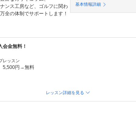
基本情報詳細
ナンス工房など、ゴルフに関わ
万全の体制でサポートします！
入会金無料！
ープレッスン
,500円→無料

ランとなります。

気を体験しながら、実際にレッスンを受講いただけます。

レッスン詳細を見る
スイング診断や修正方法について指導させていただきます。

ベルに合わせて指導致しますので、お気軽にお申し込みください
手ぶらでも大丈夫です

ります。

だけませんのでご了承ください。
