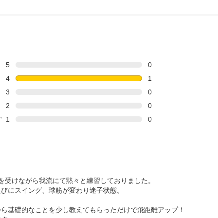
5
0
4
1
3
0
2
0
。
1
0
を受けながら我流にて黙々と練習しておりました。

びにスイング、球筋が変わり迷子状態。

ら基礎的なことを少し教えてもらっただけで飛距離アップ！
