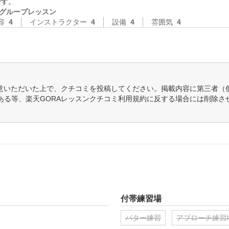
です。
グループレッスン
容
4
インストラクター
4
設備
4
雰囲気
4
意いただいた上で、クチコミを投稿してください。掲載内容に第三者（
ある等、楽天GORAレッスンクチコミ利用規約に反する場合には削除さ
付帯練習場
パター練習
アプローチ練習