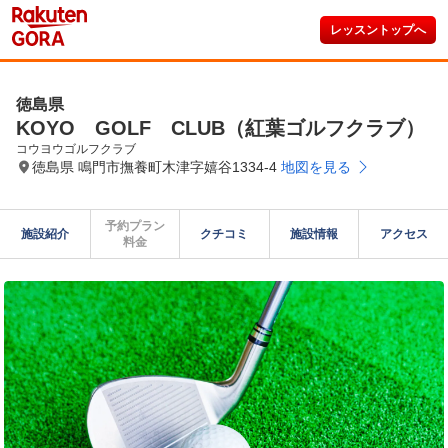
レッスントップへ
徳島県
KOYO GOLF CLUB（紅葉ゴルフクラブ）
コウヨウゴルフクラブ
徳島県 鳴門市撫養町木津字嬉谷1334-4
地図を見る
予約プラン

施設紹介
クチコミ
施設情報
アクセス
料金