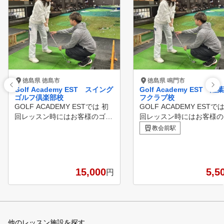
徳島県 徳島市
徳島県 鳴門市
Golf Academy EST スイング
Golf Academy EST 紅
ゴルフ倶楽部校
フクラブ校
GOLF ACADEMY ESTでは 初
GOLF ACADEMY ESTで
回レッスン時にはお客様のゴル
回レッスン時にはお客様の
フ歴・スポーツ経験 、お悩み
フ歴・スポーツ経験 、お
教会前駅
などカウセリングさせて頂きま
などカウセリングさせて頂
すので無理なくレッスンを続け
すので無理なくレッスンを
る事ができます。 また、初心
る事ができます。 また、
者の方も安心して始められるよ
者の方も安心して始められ
15,000
5,5
円
うに体験レッスンもご用意して
うに体験レッスンもご用意
おりますので、 まずはお気軽
おりますので、 まずはお
にお問い合わせください。 一
にお問い合わせください。
緒に楽しくゴルフを学んでいき
緒に楽しくゴルフを学んで
ましょう！
ましょう！
他のレッスン施設を探す