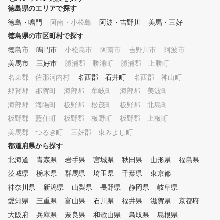
徳島県のエリアで探す
徳島・鳴門
阿南・小松島
阿波・吉野川
美馬・三好
徳島県の市区町村で探す
徳島市
鳴門市
小松島市
阿南市
吉野川市
阿波市
美馬市
三好市
勝浦郡 勝浦町
勝浦郡 上勝町
名東郡 佐那河内村
名西郡 石井町
名西郡 神山町
那賀郡 那賀町
海部郡 牟岐町
海部郡 美波町
海部郡 海陽町
板野郡 松茂町
板野郡 北島町
板野郡 藍住町
板野郡 板野町
板野郡 上板町
美馬郡 つるぎ町
三好郡 東みよし町
都道府県から探す
北海道
青森県
岩手県
宮城県
秋田県
山形県
福島県
茨城県
栃木県
群馬県
埼玉県
千葉県
東京都
神奈川県
新潟県
山梨県
長野県
静岡県
岐阜県
愛知県
三重県
富山県
石川県
福井県
滋賀県
京都府
大阪府
兵庫県
奈良県
和歌山県
鳥取県
島根県