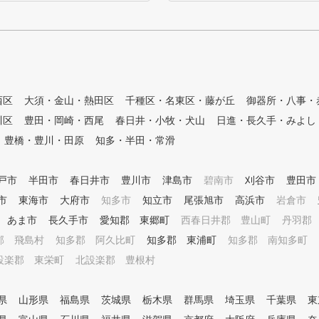
入会者には、金
もしっかりとフォロー致します
！ ② ライフス
。
ます。 曜日毎
す。 ③ 完全少
5名に対して、
ン方式で指導しま
ン 夏は涼しく、
⑤ 初めての方か
西区
大須・金山・熱田区
千種区・名東区・藤が丘
御器所・八事・
ニアは小学1年生
川区
豊田・岡崎・西尾
春日井・小牧・犬山
日進・長久手・みよし
個別にカリキュ
豊橋・豊川・田原
知多・半田・常滑
ます。 ⑥ 練習
種類以上の練習
提案します。 ⑦
戸市
半田市
春日井市
豊川市
津島市
碧南市
刈谷市
豊田市
ンド コースデ
きます。 ⑧ ラ
市
東海市
大府市
知多市
知立市
尾張旭市
高浜市
岩倉市
ビューから中上
あま市
長久手市
愛知郡 東郷町
西春日井郡 豊山町
丹羽郡
ト。 ～プラ
郡 飛島村
知多郡 阿久比町
知多郡 東浦町
知多郡 南知多町
、曜日・時間帯別
ております。 ご
設楽郡 東栄町
北設楽郡 豊根村
県
山形県
福島県
茨城県
栃木県
群馬県
埼玉県
千葉県
東