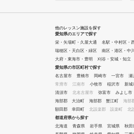
金谷多一郎プロ全監修レッスン 
谷プロ監修レッスンテキストを無料配布
タイルに合わせてお好きな時に通え
に様々な時間帯でレッスンを行っていま
人数体制のレッスン 各コース最大
他のレッスン施設を探す
プロインストラクター1名がマンツーマ
愛知県のエリアで探す
す。 ④ いつでも快適室内レッス
栄・矢場町・久屋大通
冬は暖かい、紫外線も気にならない。 
名駅・中村区・
ら上級者まで個別のカリキュラム（ジュ
瑞穂区・天白区・緑区
南区・港区・中
から） 初心者から中上級者まで、
大府・東海市・豊明
刈谷・安城・知立
ラムを作成し、習得度に合わせて指導し
器具を使ったドリルレッスン 150
愛知県の市区町村で探す
方法より、受講生に合った練習方法を
名古屋市
豊橋市
岡崎市
一宮市
瀬
ゴルフシミュレータによる仮想ラウ
常滑市
ビューに備えて、模擬ラウンドを体験で
江南市
小牧市
稲沢市
新城
ウンドレッスン 初心者のコースデ
清須市
北名古屋市
弥富市
みよし市
級者のベストスコア更新までしっかりサポー
海部郡 大治町
海部郡 蟹江町
海部
ンのご説明～ ※ワンポイントレッスン
・回数券（4回か8回）でプランが分かれ
額田郡 幸田町
北設楽郡 設楽町
北
希望に合ったプランをお選びください♪
都道府県から探す
北海道
青森県
岩手県
宮城県
秋田