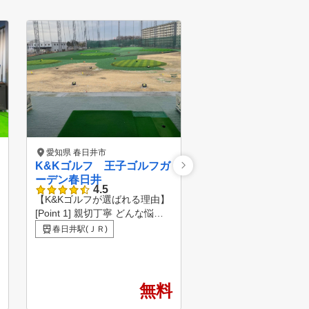
愛知県 春日井市
愛知県 小牧市
K&Kゴルフ 王子ゴルフガ
ゴルフライフサポー
ーデン春日井
ンドマーク桃花台ゴ
4.5
5.0
ラブ校
【K&Kゴルフが選ばれる理由】
あなたの骨格や体のつ
[Point 1] 親切丁寧 どんな悩み
わせた最適なスイング
も気軽にすぐ聞ける [Point 2]
ます 30代から80代ま
春日井駅(ＪＲ)
楽田駅
レッスン歴18年の実績 アドバ
を実感！ こんなお悩み
イスが的確でわかりやすい [Poi
できます ・１００を
nt 3] 成長を実感できる 原理原
・飛距離を伸ばしたい 
則、ゴルフの本質が学べる
リを減らしたい ・ベス
無料
3
アーを更新したい ・コ