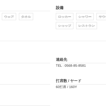
設備
ウェア
タオル
ロッカー
シャワー
サウ
ショップ
レストラン
連絡先
TEL : 0568-85-8581
打席数 / ヤード
60打席 / 160Y