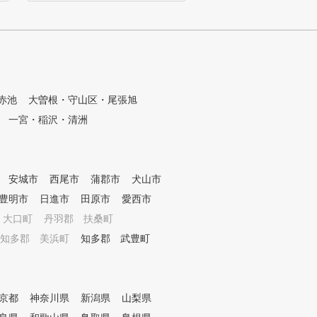
ビューしたい ・自分に
スイングを見つけたい 
グルプレイヤーになりた
スコアーを安定させたい
分のペースでレッスン
い ・ゴルフ仲間を増や
体験レッスンで自分に
赤池
大曽根・守山区・尾張旭
適なスイングを指導し
自分に合うスイングを
一宮・稲沢・清洲
ことで、飛距離アップ
、そして怪我もしにく
す。 いろいろと学んで
なってしまった方も、
安城市
西尾市
蒲郡市
犬山市
いいんだ！」と納得感
豊明市
日進市
田原市
愛西市
いただけます。 ゴルフ
サポートでは、自分に
 大口町
丹羽郡 扶桑町
イングを見つけて成果
知多郡 美浜町
知多郡 武豊町
いる方が多数いらっし
。
京都
神奈川県
新潟県
山梨県