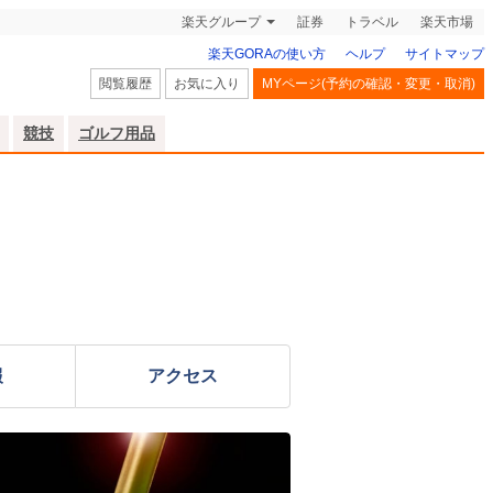
楽天グループ
証券
トラベル
楽天市場
楽天GORAの使い方
ヘルプ
サイトマップ
閲覧履歴
お気に入り
MYページ(予約の確認・変更・取消)
競技
ゴルフ用品
報
アクセス