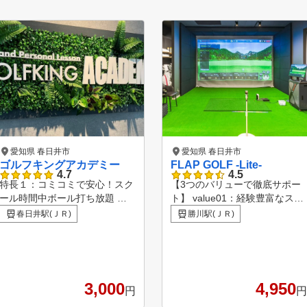
愛知県 春日井市
愛知県 春日井市
ゴルフキングアカデミー
FLAP GOLF -Lite-
4.7
4.5
リーみずなみコー
特長１：コミコミで安心！スク
【3つのバリューで徹底サポー
る、平日無料プレ
ール時間中ボール打ち放題 特
ト】 value01：経験豊富なスタ
用可、ゴルフ場利用
長２：セミプライベートレッス
ッフ お客様一人ひとりに合わ
春日井駅(ＪＲ)
勝川駅(ＪＲ)
。詳しくは店頭で
ンだからわかりやすい！ 特長
せたトレーニングやアドバイス
３：弾道計測器で正確な飛距離
を。 value02：最新の機器を使
て、 愛知県で第7
や方向性を確認！ 特長４：iPa
用したレッスン 最新のシュミ
dを使って自身のスイングを客
レーターを使用して徹底分析!!
nking/lesson-kuchi
観的にチェック
value03：LINEを通じてコミュ
3,000
4,950
円
円
ニケーション トレーニング後