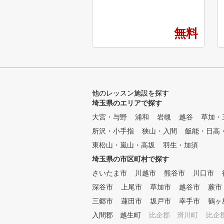
スンの回数制限はないので何回
でも受けることができます！ま
た、2回分の先行予約が可能で
無料
す。 ■POINT2レッスンカルテ
完備(個人ごと) カルテがあるの
で、いつもと違うコーチでもご
自分にあったレッスンが受けら
れる。 ■POINT3 PGAのティ
ーチングプロが監修(プロゴル
他のレッスン施設を探す
フ協会) 優しいプロが楽しいレ
埼玉県のエリアで探す
ッスンを実施！ 普段聞きにく
いことも気軽に質問できる！
大宮・与野
浦和
岩槻
越谷
草加・
所沢・小手指
狭山・入間
飯能・日高
東松山・嵐山・高坂
羽生・加須
埼玉県の市区町村で探す
さいたま市
川越市
熊谷市
川口市
深谷市
上尾市
草加市
越谷市
蕨市
三郷市
蓮田市
坂戸市
幸手市
鶴ヶ
入間郡 越生町
比企郡 滑川町
比企