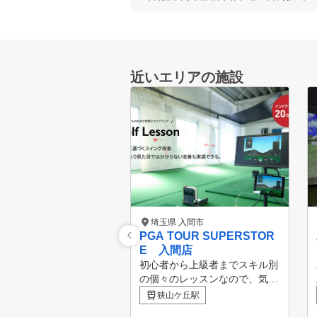
近いエリアの施設
埼玉県 入間市
PGA TOUR SUPERSTOR
E 入間店
初心者から上級者までスキル別
の個々のレッスンなので、気兼
ねなく受講できます！ ■POINT
狭山ケ丘駅
１ スクール受け放題！ レッ