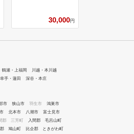
ること間違いなし！ 一緒に楽
しく上達しましょう！
30,000
円
・鶴瀬・上福岡
川越・本川越
幸手・蓮田
深谷・本庄
部市
狭山市
羽生市
鴻巣市
市
北本市
八潮市
富士見市
間郡 三芳町
入間郡 毛呂山町
郡 鳩山町
比企郡 ときがわ町