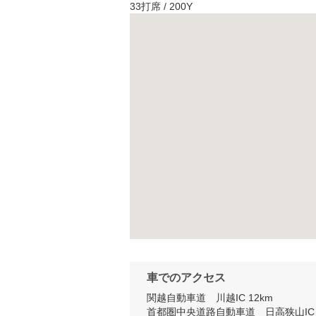
33打席 / 200Y
車でのアクセス
関越自動車道　川越IC 12km

首都圏中央道路自動車道　日高狭山IC