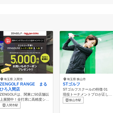
埼玉県 入間市
埼玉県 狭山市
ZENGOLF RANGE まる
STゴルフ
ひろ入間店
STゴルフスクールの特徴 01
ZENGOLFは、関東に50店舗以
現役トーナメントプロが正しい
上展開中！全打席に高精度シミ
ゴルフスイングを指導 02 分
狭山市駅
ュレーターを完備したレッスン
析機器で、お悩みの原因を効率
入間市駅
受け放題・レンジ使い放題の定
的に改善 03 高性能シミュレ