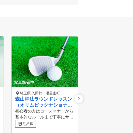
埼玉県 入間郡 毛呂山町
埼玉県 入間市
森山桂汰ラウンドレッスン
霜原ゴルフガーデン
（オリムピックナショナル
ゴルフクラブ）
初心者の方はコースマナーから
基本的なルールまで丁寧にサポ
ート！ レッスン後には自信を
毛呂駅
持ってコースを回れるようにな