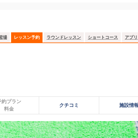
習場
レッスン予約
ラウンドレッスン
ショートコース
アプリ
予約プラン

クチコミ
施設情
料金