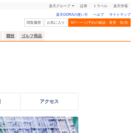
楽天グループ
証券
トラベル
楽天市場
楽天GORAの使い方
ヘルプ
サイトマップ
閲覧履歴
お気に入り
MYページ(予約の確認・変更・取消)
競技
ゴルフ用品
報
アクセス