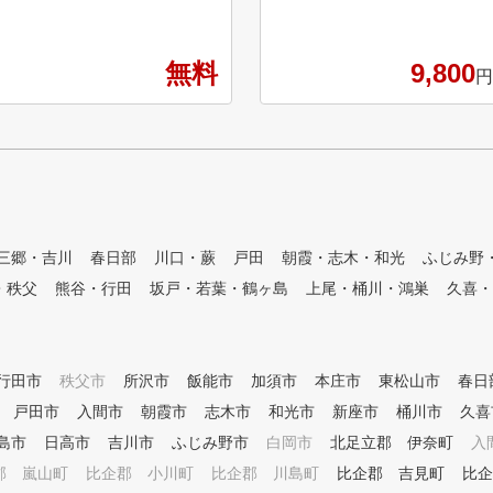
額制インドアゴルフスクール・
ーターによるラウンドレッスン
練習場です。 専属プロのゴル
が大人気 ツアープロがコース
フレッスンが、毎日いつでも何
での打ち方をレッスン 04 イ
無料
9,800
度でも受けられて、短期間での
ンドアだからできる！傾斜地で
円
スコアアップを目指すことがで
のショットレッスン！ 05 20
きます。 ①全打席に高性能シ
ｙ以内のショートゲームレッス
ミュレーター設置 高精度シミ
ンが大人気 アプローチ＆パタ
ュレーターにより、フェードや
ーを実践的にツアープロがレッ
ドローなどの球筋を忠実に再現
スン
。ショット改善に必要な項目が
数値化され、ゴルフの現状と課
題が「見える化」されます。ま
三郷・吉川
春日部
川口・蕨
戸田
朝霞・志木・和光
ふじみ野
た、毎回自動的に2方向からス
・秩父
熊谷・行田
坂戸・若葉・鶴ヶ島
上尾・桶川・鴻巣
久喜・
イング撮影しており、スロー再
生や一時停止などで自分のフォ
ームを客観的かつ詳細に確認す
ることができます。 ②シミュ
行田市
レーターを活用した専属プロに
秩父市
所沢市
飯能市
加須市
本庄市
東松山市
春日
よるレッスン シミュレーター
戸田市
入間市
朝霞市
志木市
和光市
新座市
桶川市
久喜
により「見える化」されたデー
島市
日高市
吉川市
ふじみ野市
白岡市
北足立郡 伊奈町
入
タをもとに、外部資格を有する
専属プロがレッスンをおこない
郡 嵐山町
比企郡 小川町
比企郡 川島町
比企郡 吉見町
比企
ます。会員様に目標をお聞きし