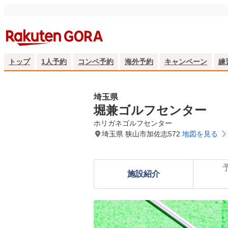
トップ
1人予約
コンペ予約
海外予約
キャンペーン
練
埼玉県
堀兼ゴルフセンター
ホリガネゴルフセンター
埼玉県 狭山市加佐志572
地図を見る
施設紹介